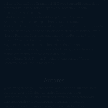
del libro
Drama
Duda Gramatical
El Ojo de Sauron
El poema de la
semana
Encuestas
Erótica
Especiales
Fantasía y Ciencia
Ficción
Feeling Good
Hay
vida
Histórica
Humor
Infantil
Intriga
Juvenil
Lecturas
Anticipadas
Libros que enganchan
Listas
Literatura
Fantástica
Literatura Japonesa
LofbuksDesigns
Los más vendidos
Mi
opinión
Narrativa
No ficción
Novela de misterio y suspense
Novela
Negra y Policiaca
Ocasiones especiales
Otros
Películas
Premio
Planeta
Próximas Publicaciones
Realismo
Mágico
Realista
Recomendaciones
Reseñas
Romance
paranormal
Romántica
Romántica Victoriana
Sagas
Segunda
mano
Sentimental
Series
Sobrevivir a una
novela
Terror
Test
Thriller
Trilogías
Uncategorized
Ya a la
venta
Young Adults
¡No me gusta!
Autores
@ZoeSwinger
Abigail Gibbs
Adam Nevill
Adriana Rubens
Alaitz
Leceaga
Alberto Méndez
Alejandro Castroguer
Alexis
Harrington
Alice Kellen
Almudena Grandes
Altea Morgan
Ana
Cantarero
Andrew Davidson
Ángela Quintas
Angélique
Barbérat
Anna Todd
Anna Zaires
Annabel Pitcher
Anny