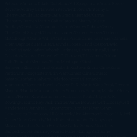
Peterson
Antonio Dikele Distefano
Art Spiegelman
Arturo Pérez-
Reverte
Audrey Carlan
Beth Kery
Beth Revis
Brittainy C.
Cherry
Camilla Läckberg
Carla Gràcia Mercadé
Carme
Chaparro
Carmen Martín Gaite
Caroline March
Celeste
Bradley
Celeste Ng
Charlaine Harris
Charles Dubow
Cherry
Chic
Cheryl Strayed
Christina Lauren
Colleen Hoover
Colleen
McCullough
Connie Willis
Cristina Prada
Daniel Glattauer
Daniela
Krien
Daphne du Maurier
Darynda Jones
David Crespo
David
Nicholls
David Safier
Deborah Harkness
Deborah Install
Diana
Gabaldon
Dolores Redondo
E. O. Chirovici
E.L. James
Eckhart
Tolle
Eduardo Mendoza
Elena Montagud
Elísabet
Benavent
Elisabeth Craft
Elisabeth Kostova
Emma Cline
Enric
Pardo
Erin Morgenstern
Erin Watt
Ernest Cline
Ernesto
Sábato
Estefanía Salyers
Federico Moccia
Fernando
Aramburu
Florencia Bonelli
George R. R. Martin
Gina Peral
Gregory
Maguire
Haruki Murakami
Helen Simonson
Henning Mankell
Henry
James
Hiromi Kawakami
Irene Hall
Isabel Keats
J. Lynn
J.K.
Rowling
Jacinto Rey
Jack Thorne
Jamie McGuire
Jeff Lindsay
Jeff
VanderMeer
Jennifer L. Armentrout
Jennifer Niven
Jenny
Han
Jessica Thompson
Jill Santopolo
Joe Abercrombie
Joe Hill
Joël
Dicker
John Connolly
John Katzenbach
John Tiffany
Jojo
Moyes
Jonathan Safran Foer
Jose Carlos Somoza
Jose Luis
Sampedro
José Saramago
Karen Marie Moning
Katharine