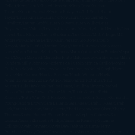
McGee
Katherine Pancol
Katie Khan
Katjia Millay
Ken Follet
Ken
Follett
Kent Haruf
Khaled Hosseini
Kiera Cass
Koushun
Takami
Kristin Hannah
Kyoichi Katayama
L.J. Smith
Laini
Taylor
Laura Kinsale
Laura Norton
Laura Nuño
Laurell K.
Hamilton
Lauren Groff
Lauren Oliver
Lauren Willig
Leisa
Rayven
Lena Valenti
Leylah Attar
Liane Moriarty
Lidia Herbada
Lisa
Jewell
Lisa Kleypas
Lucía Etxebarria
Luz Gabás
M. J. Arlidge
M.C.
Andrews
Macarena Berlín
Malin Persson Giolito
Marcello
Simoni
María Dueñas
Marian Keyes
Marie Rutkoski
Mario Vagas
Llosa
Marta Estrada
Marta Francés
Marta Quintín
Max Brooks
Megan
Hart
Megan Maxwell
Mercedes Pinto Maldonado
Mia Sheridan
Milan
Kundera
Milly Johnson
Moderna de Pueblo
Mónica Carillo
Mónica
Gutiérrez
Mónica Vázquez
Naiara Domínguez
Nalini Singh
Naomi
Novik
Neil Gaiman
Nicolas Barreau
Nicole Williams
Noelia
Amarillo
Pamela Aidan
Patrick Ness
Patrick Rothfuss
Paul
Auster
Paula Hawkins
Pauline Réage
Paullina Simons
Rachel
Gibson
Rainbow Rowell
Raine Miller
Robin Schone
Robin
Scoresby
Ruth Ware
S. J. Hooks
Sally Thorne
Sam Savage
Samantha
Young
Sandra Brown
Sara Ballarín
Sara Mesa
Sarah J. Maas
Sarah
Lark
Sarah MacLean
Saray García
Shari Lapena
Shea Olsen
Sherry
Thomas
Sophie Hannah
Sophie Kinsella
Stephen Chbosky
Stieg
Larsson
Susan Elizabeth Phillips
Susanna Kearsley
Suzanne
Collins
Sylvain Reynard
Sylvia Day
Tabitha Suzuma
Terry
Pratchett
Tracey Garvis Graves
Valerio Massimo Manfredi
Veronica