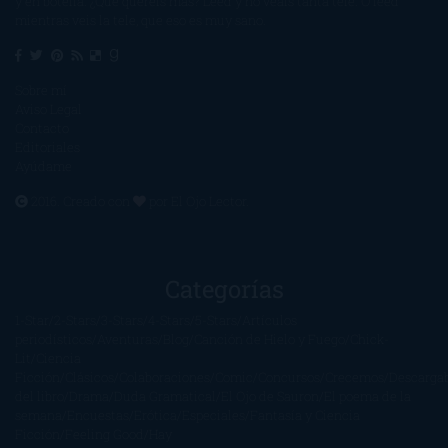
y en botella. ¿Qué queréis más? Leed y no veáis tanta tele. O leed
mientras veis la tele, que eso es muy sano.
Sobre mí
Aviso Legal
Contacto
Editoriales
Ayúdame
2016. Creado con
por
El Ojo Lector
.
Categorías
1-Star
2-Stars
3-Stars
4-Stars
5-Stars
Artículos
periodísticos
Aventuras
Blog
Canción de Hielo y Fuego
Chick-
Lit
Ciencia
Ficción
Clásicos
Colaboraciones
Comic
Concursos
Crecemos
Descarga
del libro
Drama
Duda Gramatical
El Ojo de Sauron
El poema de la
semana
Encuestas
Erótica
Especiales
Fantasía y Ciencia
Ficción
Feeling Good
Hay