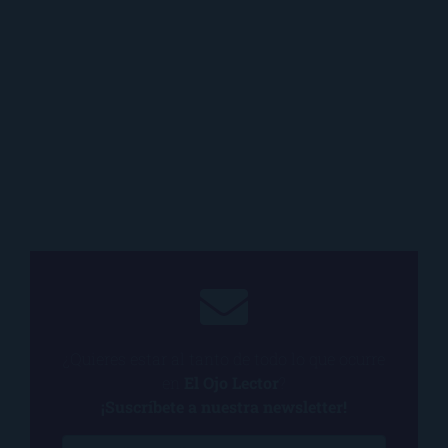
¿Quieres estar al tanto de todo lo que ocurre
en
El Ojo Lector
?
¡Suscríbete a nuestra newsletter!