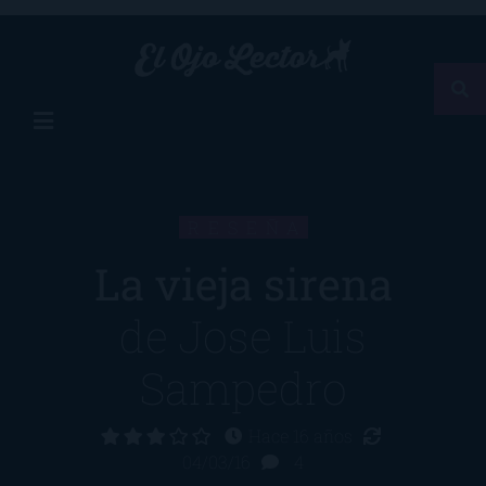
RESEÑA
La vieja sirena
de
Jose Luis
Sampedro
Hace 16 años
04/03/16
4