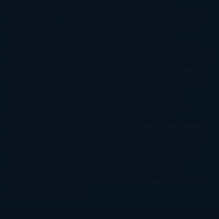
Hamilton
Lauren Groff
Lauren Oliver
Lauren Willig
Leisa
Rayven
Lena Valenti
Leylah Attar
Liane Moriarty
Lidia Herbada
Lisa
Jewell
Lisa Kleypas
Lucía Etxebarria
Luz Gabás
M. J. Arlidge
M.C.
Andrews
Macarena Berlín
Malin Persson Giolito
Marcello
Simoni
María Dueñas
Marian Keyes
Marie Rutkoski
Mario Vagas
Llosa
Marta Estrada
Marta Francés
Marta Quintín
Max Brooks
Megan
Hart
Megan Maxwell
Mercedes Pinto Maldonado
Mia Sheridan
Milan
Kundera
Milly Johnson
Moderna de Pueblo
Mónica Carillo
Mónica
Gutiérrez
Mónica Vázquez
Naiara Domínguez
Nalini Singh
Naomi
Novik
Neil Gaiman
Nicolas Barreau
Nicole Williams
Noelia
Amarillo
Pamela Aidan
Patrick Ness
Patrick Rothfuss
Paul
Auster
Paula Hawkins
Pauline Réage
Paullina Simons
Rachel
Gibson
Rainbow Rowell
Raine Miller
Robin Schone
Robin
Scoresby
Ruth Ware
S. J. Hooks
Sally Thorne
Sam Savage
Samantha
Young
Sandra Brown
Sara Ballarín
Sara Mesa
Sarah J. Maas
Sarah
Lark
Sarah MacLean
Saray García
Shari Lapena
Shea Olsen
Sherry
Thomas
Sophie Hannah
Sophie Kinsella
Stephen Chbosky
Stieg
Larsson
Susan Elizabeth Phillips
Susanna Kearsley
Suzanne
Collins
Sylvain Reynard
Sylvia Day
Tabitha Suzuma
Terry
Pratchett
Tracey Garvis Graves
Valerio Massimo Manfredi
Veronica
Rossi
Xuso Jones
Zahara