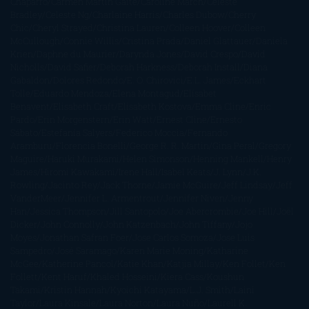
Chaparro
Carmen Martín Gaite
Caroline March
Celeste
Bradley
Celeste Ng
Charlaine Harris
Charles Dubow
Cherry
Chic
Cheryl Strayed
Christina Lauren
Colleen Hoover
Colleen
McCullough
Connie Willis
Cristina Prada
Daniel Glattauer
Daniela
Krien
Daphne du Maurier
Darynda Jones
David Crespo
David
Nicholls
David Safier
Deborah Harkness
Deborah Install
Diana
Gabaldon
Dolores Redondo
E. O. Chirovici
E.L. James
Eckhart
Tolle
Eduardo Mendoza
Elena Montagud
Elísabet
Benavent
Elisabeth Craft
Elisabeth Kostova
Emma Cline
Enric
Pardo
Erin Morgenstern
Erin Watt
Ernest Cline
Ernesto
Sábato
Estefanía Salyers
Federico Moccia
Fernando
Aramburu
Florencia Bonelli
George R. R. Martin
Gina Peral
Gregory
Maguire
Haruki Murakami
Helen Simonson
Henning Mankell
Henry
James
Hiromi Kawakami
Irene Hall
Isabel Keats
J. Lynn
J.K.
Rowling
Jacinto Rey
Jack Thorne
Jamie McGuire
Jeff Lindsay
Jeff
VanderMeer
Jennifer L. Armentrout
Jennifer Niven
Jenny
Han
Jessica Thompson
Jill Santopolo
Joe Abercrombie
Joe Hill
Joël
Dicker
John Connolly
John Katzenbach
John Tiffany
Jojo
Moyes
Jonathan Safran Foer
Jose Carlos Somoza
Jose Luis
Sampedro
José Saramago
Karen Marie Moning
Katharine
McGee
Katherine Pancol
Katie Khan
Katjia Millay
Ken Follet
Ken
Follett
Kent Haruf
Khaled Hosseini
Kiera Cass
Koushun
Takami
Kristin Hannah
Kyoichi Katayama
L.J. Smith
Laini
Taylor
Laura Kinsale
Laura Norton
Laura Nuño
Laurell K.