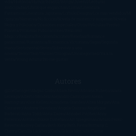
vida
Histórica
Humor
Infantil
Intriga
Juvenil
Lecturas
Anticipadas
Libros que enganchan
Listas
Literatura
Fantástica
Literatura Japonesa
LofbuksDesigns
Los más vendidos
Mi
opinión
Narrativa
No ficción
Novela de misterio y suspense
Novela
Negra y Policiaca
Ocasiones especiales
Otros
Películas
Premio
Planeta
Próximas Publicaciones
Realismo
Mágico
Realista
Recomendaciones
Reseñas
Romance
paranormal
Romántica
Romántica Victoriana
Sagas
Segunda
mano
Sentimental
Series
Sobrevivir a una
novela
Terror
Test
Thriller
Trilogías
Uncategorized
Ya a la
venta
Young Adults
¡No me gusta!
Autores
@ZoeSwinger
Abigail Gibbs
Adam Nevill
Adriana Rubens
Alaitz
Leceaga
Alberto Méndez
Alejandro Castroguer
Alexis
Harrington
Alice Kellen
Almudena Grandes
Altea Morgan
Ana
Cantarero
Andrew Davidson
Ángela Quintas
Angélique
Barbérat
Anna Todd
Anna Zaires
Annabel Pitcher
Anny
Peterson
Antonio Dikele Distefano
Art Spiegelman
Arturo Pérez-
Reverte
Audrey Carlan
Beth Kery
Beth Revis
Brittainy C.
Cherry
Camilla Läckberg
Carla Gràcia Mercadé
Carme