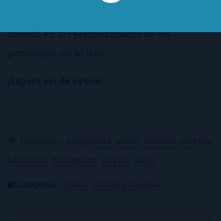
se dicen de manera explícita y donde se
ahonda en las personalidades de los
personajes, no lo leas.
¡Espero ser de ayuda!
Etiquetas
:
alejandria
,
amor
,
Novela
,
novela
histórica
,
sampedro
,
sirena
,
vieja
Categorías:
3-Stars
,
Histórica
,
Reseñas