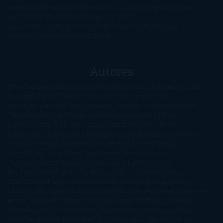
paranormal
Romántica
Romántica Victoriana
Sagas
Segunda
mano
Sentimental
Series
Sobrevivir a una
novela
Terror
Test
Thriller
Trilogías
Uncategorized
Ya a la
venta
Young Adults
¡No me gusta!
Autores
@ZoeSwinger
Abigail Gibbs
Adam Nevill
Adriana Rubens
Alaitz
Leceaga
Alberto Méndez
Alejandro Castroguer
Alexis
Harrington
Alice Kellen
Almudena Grandes
Altea Morgan
Ana
Cantarero
Andrew Davidson
Ángela Quintas
Angélique
Barbérat
Anna Todd
Anna Zaires
Annabel Pitcher
Anny
Peterson
Antonio Dikele Distefano
Art Spiegelman
Arturo Pérez-
Reverte
Audrey Carlan
Beth Kery
Beth Revis
Brittainy C.
Cherry
Camilla Läckberg
Carla Gràcia Mercadé
Carme
Chaparro
Carmen Martín Gaite
Caroline March
Celeste
Bradley
Celeste Ng
Charlaine Harris
Charles Dubow
Cherry
Chic
Cheryl Strayed
Christina Lauren
Colleen Hoover
Colleen
McCullough
Connie Willis
Cristina Prada
Daniel Glattauer
Daniela
Krien
Daphne du Maurier
Darynda Jones
David Crespo
David
Nicholls
David Safier
Deborah Harkness
Deborah Install
Diana
Gabaldon
Dolores Redondo
E. O. Chirovici
E.L. James
Eckhart