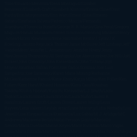
Tolle
Eduardo Mendoza
Elena Montagud
Elísabet
Benavent
Elisabeth Craft
Elisabeth Kostova
Emma Cline
Enric
Pardo
Erin Morgenstern
Erin Watt
Ernest Cline
Ernesto
Sábato
Estefanía Salyers
Federico Moccia
Fernando
Aramburu
Florencia Bonelli
George R. R. Martin
Gina Peral
Gregory
Maguire
Haruki Murakami
Helen Simonson
Henning Mankell
Henry
James
Hiromi Kawakami
Irene Hall
Isabel Keats
J. Lynn
J.K.
Rowling
Jacinto Rey
Jack Thorne
Jamie McGuire
Jeff Lindsay
Jeff
VanderMeer
Jennifer L. Armentrout
Jennifer Niven
Jenny
Han
Jessica Thompson
Jill Santopolo
Joe Abercrombie
Joe Hill
Joël
Dicker
John Connolly
John Katzenbach
John Tiffany
Jojo
Moyes
Jonathan Safran Foer
Jose Carlos Somoza
Jose Luis
Sampedro
José Saramago
Karen Marie Moning
Katharine
McGee
Katherine Pancol
Katie Khan
Katjia Millay
Ken Follet
Ken
Follett
Kent Haruf
Khaled Hosseini
Kiera Cass
Koushun
Takami
Kristin Hannah
Kyoichi Katayama
L.J. Smith
Laini
Taylor
Laura Kinsale
Laura Norton
Laura Nuño
Laurell K.
Hamilton
Lauren Groff
Lauren Oliver
Lauren Willig
Leisa
Rayven
Lena Valenti
Leylah Attar
Liane Moriarty
Lidia Herbada
Lisa
Jewell
Lisa Kleypas
Lucía Etxebarria
Luz Gabás
M. J. Arlidge
M.C.
Andrews
Macarena Berlín
Malin Persson Giolito
Marcello
Simoni
María Dueñas
Marian Keyes
Marie Rutkoski
Mario Vagas
Llosa
Marta Estrada
Marta Francés
Marta Quintín
Max Brooks
Megan