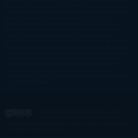
Hart
Megan Maxwell
Mercedes Pinto Maldonado
Mia Sheridan
Milan
Kundera
Milly Johnson
Moderna de Pueblo
Mónica Carillo
Mónica
Gutiérrez
Mónica Vázquez
Naiara Domínguez
Nalini Singh
Naomi
Novik
Neil Gaiman
Nicolas Barreau
Nicole Williams
Noelia
Amarillo
Pamela Aidan
Patrick Ness
Patrick Rothfuss
Paul
Auster
Paula Hawkins
Pauline Réage
Paullina Simons
Rachel
Gibson
Rainbow Rowell
Raine Miller
Robin Schone
Robin
Scoresby
Ruth Ware
S. J. Hooks
Sally Thorne
Sam Savage
Samantha
Young
Sandra Brown
Sara Ballarín
Sara Mesa
Sarah J. Maas
Sarah
Lark
Sarah MacLean
Saray García
Shari Lapena
Shea Olsen
Sherry
Thomas
Sophie Hannah
Sophie Kinsella
Stephen Chbosky
Stieg
Larsson
Susan Elizabeth Phillips
Susanna Kearsley
Suzanne
Collins
Sylvain Reynard
Sylvia Day
Tabitha Suzuma
Terry
Pratchett
Tracey Garvis Graves
Valerio Massimo Manfredi
Veronica
Rossi
Xuso Jones
Zahara
El Ojo Lector
by
www.elojolector.com
is licensed
under a
Creative Commons Reconocimiento-
NoComercial-SinObraDerivada 3.0 Unported License
. Creado a partir
de la obra en
www.elojolector.com
.