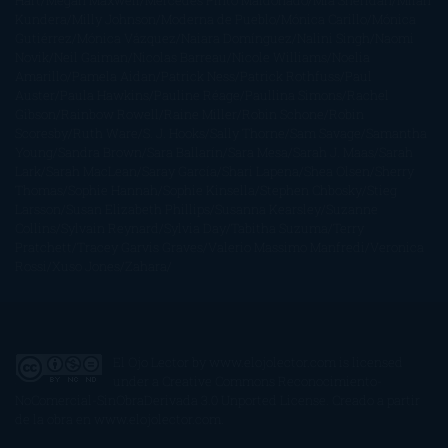
Hart
Megan Maxwell
Mercedes Pinto Maldonado
Mia Sheridan
Milan
Kundera
Milly Johnson
Moderna de Pueblo
Mónica Carillo
Mónica
Gutiérrez
Mónica Vázquez
Naiara Domínguez
Nalini Singh
Naomi
Novik
Neil Gaiman
Nicolas Barreau
Nicole Williams
Noelia
Amarillo
Pamela Aidan
Patrick Ness
Patrick Rothfuss
Paul
Auster
Paula Hawkins
Pauline Réage
Paullina Simons
Rachel
Gibson
Rainbow Rowell
Raine Miller
Robin Schone
Robin
Scoresby
Ruth Ware
S. J. Hooks
Sally Thorne
Sam Savage
Samantha
Young
Sandra Brown
Sara Ballarín
Sara Mesa
Sarah J. Maas
Sarah
Lark
Sarah MacLean
Saray García
Shari Lapena
Shea Olsen
Sherry
Thomas
Sophie Hannah
Sophie Kinsella
Stephen Chbosky
Stieg
Larsson
Susan Elizabeth Phillips
Susanna Kearsley
Suzanne
Collins
Sylvain Reynard
Sylvia Day
Tabitha Suzuma
Terry
Pratchett
Tracey Garvis Graves
Valerio Massimo Manfredi
Veronica
Rossi
Xuso Jones
Zahara
El Ojo Lector
by
www.elojolector.com
is licensed
under a
Creative Commons Reconocimiento-
NoComercial-SinObraDerivada 3.0 Unported License
. Creado a partir
de la obra en
www.elojolector.com
.