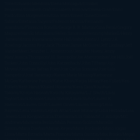
Tolle
Eduardo Mendoza
Elena Montagud
Elísabet
Benavent
Elisabeth Craft
Elisabeth Kostova
Emma Cline
Enric
Pardo
Erin Morgenstern
Erin Watt
Ernest Cline
Ernesto
Sábato
Estefanía Salyers
Federico Moccia
Fernando
Aramburu
Florencia Bonelli
George R. R. Martin
Gina Peral
Gregory
Maguire
Haruki Murakami
Helen Simonson
Henning Mankell
Henry
James
Hiromi Kawakami
Irene Hall
Isabel Keats
J. Lynn
J.K.
Rowling
Jacinto Rey
Jack Thorne
Jamie McGuire
Jeff Lindsay
Jeff
VanderMeer
Jennifer L. Armentrout
Jennifer Niven
Jenny
Han
Jessica Thompson
Jill Santopolo
Joe Abercrombie
Joe Hill
Joël
Dicker
John Connolly
John Katzenbach
John Tiffany
Jojo
Moyes
Jonathan Safran Foer
Jose Carlos Somoza
Jose Luis
Sampedro
José Saramago
Karen Marie Moning
Katharine
McGee
Katherine Pancol
Katie Khan
Katjia Millay
Ken Follet
Ken
Follett
Kent Haruf
Khaled Hosseini
Kiera Cass
Koushun
Takami
Kristin Hannah
Kyoichi Katayama
L.J. Smith
Laini
Taylor
Laura Kinsale
Laura Norton
Laura Nuño
Laurell K.
Hamilton
Lauren Groff
Lauren Oliver
Lauren Willig
Leisa
Rayven
Lena Valenti
Leylah Attar
Liane Moriarty
Lidia Herbada
Lisa
Jewell
Lisa Kleypas
Lucía Etxebarria
Luz Gabás
M. J. Arlidge
M.C.
Andrews
Macarena Berlín
Malin Persson Giolito
Marcello
Simoni
María Dueñas
Marian Keyes
Marie Rutkoski
Mario Vagas
Llosa
Marta Estrada
Marta Francés
Marta Quintín
Max Brooks
Megan