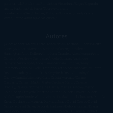
paranormal
Romántica
Romántica Victoriana
Sagas
Segunda
mano
Sentimental
Series
Sobrevivir a una
novela
Terror
Test
Thriller
Trilogías
Uncategorized
Ya a la
venta
Young Adults
¡No me gusta!
Autores
@ZoeSwinger
Abigail Gibbs
Adam Nevill
Adriana Rubens
Alaitz
Leceaga
Alberto Méndez
Alejandro Castroguer
Alexis
Harrington
Alice Kellen
Almudena Grandes
Altea Morgan
Ana
Cantarero
Andrew Davidson
Ángela Quintas
Angélique
Barbérat
Anna Todd
Anna Zaires
Annabel Pitcher
Anny
Peterson
Antonio Dikele Distefano
Art Spiegelman
Arturo Pérez-
Reverte
Audrey Carlan
Beth Kery
Beth Revis
Brittainy C.
Cherry
Camilla Läckberg
Carla Gràcia Mercadé
Carme
Chaparro
Carmen Martín Gaite
Caroline March
Celeste
Bradley
Celeste Ng
Charlaine Harris
Charles Dubow
Cherry
Chic
Cheryl Strayed
Christina Lauren
Colleen Hoover
Colleen
McCullough
Connie Willis
Cristina Prada
Daniel Glattauer
Daniela
Krien
Daphne du Maurier
Darynda Jones
David Crespo
David
Nicholls
David Safier
Deborah Harkness
Deborah Install
Diana
Gabaldon
Dolores Redondo
E. O. Chirovici
E.L. James
Eckhart