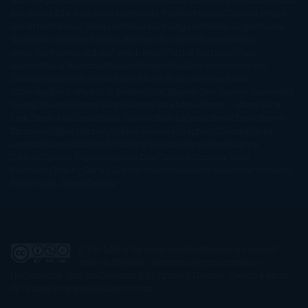
Hart
Megan Maxwell
Mercedes Pinto Maldonado
Mia Sheridan
Milan
Kundera
Milly Johnson
Moderna de Pueblo
Mónica Carillo
Mónica
Gutiérrez
Mónica Vázquez
Naiara Domínguez
Nalini Singh
Naomi
Novik
Neil Gaiman
Nicolas Barreau
Nicole Williams
Noelia
Amarillo
Pamela Aidan
Patrick Ness
Patrick Rothfuss
Paul
Auster
Paula Hawkins
Pauline Réage
Paullina Simons
Rachel
Gibson
Rainbow Rowell
Raine Miller
Robin Schone
Robin
Scoresby
Ruth Ware
S. J. Hooks
Sally Thorne
Sam Savage
Samantha
Young
Sandra Brown
Sara Ballarín
Sara Mesa
Sarah J. Maas
Sarah
Lark
Sarah MacLean
Saray García
Shari Lapena
Shea Olsen
Sherry
Thomas
Sophie Hannah
Sophie Kinsella
Stephen Chbosky
Stieg
Larsson
Susan Elizabeth Phillips
Susanna Kearsley
Suzanne
Collins
Sylvain Reynard
Sylvia Day
Tabitha Suzuma
Terry
Pratchett
Tracey Garvis Graves
Valerio Massimo Manfredi
Veronica
Rossi
Xuso Jones
Zahara
El Ojo Lector
by
www.elojolector.com
is licensed
under a
Creative Commons Reconocimiento-
NoComercial-SinObraDerivada 3.0 Unported License
. Creado a partir
de la obra en
www.elojolector.com
.