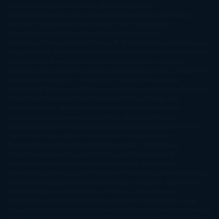
Tolle
Eduardo Mendoza
Elena Montagud
Elísabet
Benavent
Elisabeth Craft
Elisabeth Kostova
Emma Cline
Enric
Pardo
Erin Morgenstern
Erin Watt
Ernest Cline
Ernesto
Sábato
Estefanía Salyers
Federico Moccia
Fernando
Aramburu
Florencia Bonelli
George R. R. Martin
Gina Peral
Gregory
Maguire
Haruki Murakami
Helen Simonson
Henning Mankell
Henry
James
Hiromi Kawakami
Irene Hall
Isabel Keats
J. Lynn
J.K.
Rowling
Jacinto Rey
Jack Thorne
Jamie McGuire
Jeff Lindsay
Jeff
VanderMeer
Jennifer L. Armentrout
Jennifer Niven
Jenny
Han
Jessica Thompson
Jill Santopolo
Joe Abercrombie
Joe Hill
Joël
Dicker
John Connolly
John Katzenbach
John Tiffany
Jojo
Moyes
Jonathan Safran Foer
Jose Carlos Somoza
Jose Luis
Sampedro
José Saramago
Karen Marie Moning
Katharine
McGee
Katherine Pancol
Katie Khan
Katjia Millay
Ken Follet
Ken
Follett
Kent Haruf
Khaled Hosseini
Kiera Cass
Koushun
Takami
Kristin Hannah
Kyoichi Katayama
L.J. Smith
Laini
Taylor
Laura Kinsale
Laura Norton
Laura Nuño
Laurell K.
Hamilton
Lauren Groff
Lauren Oliver
Lauren Willig
Leisa
Rayven
Lena Valenti
Leylah Attar
Liane Moriarty
Lidia Herbada
Lisa
Jewell
Lisa Kleypas
Lucía Etxebarria
Luz Gabás
M. J. Arlidge
M.C.
Andrews
Macarena Berlín
Malin Persson Giolito
Marcello
Simoni
María Dueñas
Marian Keyes
Marie Rutkoski
Mario Vagas
Llosa
Marta Estrada
Marta Francés
Marta Quintín
Max Brooks
Megan