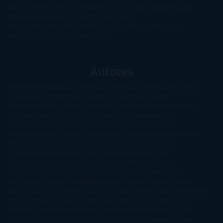
paranormal
Romántica
Romántica Victoriana
Sagas
Segunda
mano
Sentimental
Series
Sobrevivir a una
novela
Terror
Test
Thriller
Trilogías
Uncategorized
Ya a la
venta
Young Adults
¡No me gusta!
Autores
@ZoeSwinger
Abigail Gibbs
Adam Nevill
Adriana Rubens
Alaitz
Leceaga
Alberto Méndez
Alejandro Castroguer
Alexis
Harrington
Alice Kellen
Almudena Grandes
Altea Morgan
Ana
Cantarero
Andrew Davidson
Ángela Quintas
Angélique
Barbérat
Anna Todd
Anna Zaires
Annabel Pitcher
Anny
Peterson
Antonio Dikele Distefano
Art Spiegelman
Arturo Pérez-
Reverte
Audrey Carlan
Beth Kery
Beth Revis
Brittainy C.
Cherry
Camilla Läckberg
Carla Gràcia Mercadé
Carme
Chaparro
Carmen Martín Gaite
Caroline March
Celeste
Bradley
Celeste Ng
Charlaine Harris
Charles Dubow
Cherry
Chic
Cheryl Strayed
Christina Lauren
Colleen Hoover
Colleen
McCullough
Connie Willis
Cristina Prada
Daniel Glattauer
Daniela
Krien
Daphne du Maurier
Darynda Jones
David Crespo
David
Nicholls
David Safier
Deborah Harkness
Deborah Install
Diana
Gabaldon
Dolores Redondo
E. O. Chirovici
E.L. James
Eckhart