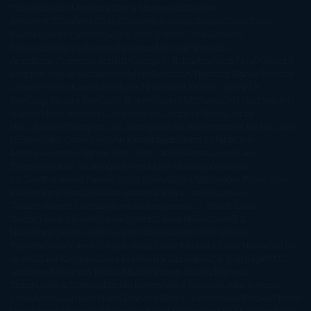
Tolle
Eduardo Mendoza
Elena Montagud
Elísabet
Benavent
Elisabeth Craft
Elisabeth Kostova
Emma Cline
Enric
Pardo
Erin Morgenstern
Erin Watt
Ernest Cline
Ernesto
Sábato
Estefanía Salyers
Federico Moccia
Fernando
Aramburu
Florencia Bonelli
George R. R. Martin
Gina Peral
Gregory
Maguire
Haruki Murakami
Helen Simonson
Henning Mankell
Henry
James
Hiromi Kawakami
Irene Hall
Isabel Keats
J. Lynn
J.K.
Rowling
Jacinto Rey
Jack Thorne
Jamie McGuire
Jeff Lindsay
Jeff
VanderMeer
Jennifer L. Armentrout
Jennifer Niven
Jenny
Han
Jessica Thompson
Jill Santopolo
Joe Abercrombie
Joe Hill
Joël
Dicker
John Connolly
John Katzenbach
John Tiffany
Jojo
Moyes
Jonathan Safran Foer
Jose Carlos Somoza
Jose Luis
Sampedro
José Saramago
Karen Marie Moning
Katharine
McGee
Katherine Pancol
Katie Khan
Katjia Millay
Ken Follet
Ken
Follett
Kent Haruf
Khaled Hosseini
Kiera Cass
Koushun
Takami
Kristin Hannah
Kyoichi Katayama
L.J. Smith
Laini
Taylor
Laura Kinsale
Laura Norton
Laura Nuño
Laurell K.
Hamilton
Lauren Groff
Lauren Oliver
Lauren Willig
Leisa
Rayven
Lena Valenti
Leylah Attar
Liane Moriarty
Lidia Herbada
Lisa
Jewell
Lisa Kleypas
Lucía Etxebarria
Luz Gabás
M. J. Arlidge
M.C.
Andrews
Macarena Berlín
Malin Persson Giolito
Marcello
Simoni
María Dueñas
Marian Keyes
Marie Rutkoski
Mario Vagas
Llosa
Marta Estrada
Marta Francés
Marta Quintín
Max Brooks
Megan