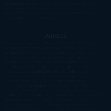
paranormal
Romántica
Romántica Victoriana
Sagas
Segunda
mano
Sentimental
Series
Sobrevivir a una
novela
Terror
Test
Thriller
Trilogías
Uncategorized
Ya a la
venta
Young Adults
¡No me gusta!
Autores
@ZoeSwinger
Abigail Gibbs
Adam Nevill
Adriana Rubens
Alaitz
Leceaga
Alberto Méndez
Alejandro Castroguer
Alexis
Harrington
Alice Kellen
Almudena Grandes
Altea Morgan
Ana
Cantarero
Andrew Davidson
Ángela Quintas
Angélique
Barbérat
Anna Todd
Anna Zaires
Annabel Pitcher
Anny
Peterson
Antonio Dikele Distefano
Art Spiegelman
Arturo Pérez-
Reverte
Audrey Carlan
Beth Kery
Beth Revis
Brittainy C.
Cherry
Camilla Läckberg
Carla Gràcia Mercadé
Carme
Chaparro
Carmen Martín Gaite
Caroline March
Celeste
Bradley
Celeste Ng
Charlaine Harris
Charles Dubow
Cherry
Chic
Cheryl Strayed
Christina Lauren
Colleen Hoover
Colleen
McCullough
Connie Willis
Cristina Prada
Daniel Glattauer
Daniela
Krien
Daphne du Maurier
Darynda Jones
David Crespo
David
Nicholls
David Safier
Deborah Harkness
Deborah Install
Diana
Gabaldon
Dolores Redondo
E. O. Chirovici
E.L. James
Eckhart