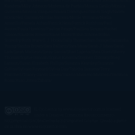
Hart
Megan Maxwell
Mercedes Pinto Maldonado
Mia Sheridan
Milan
Kundera
Milly Johnson
Moderna de Pueblo
Mónica Carillo
Mónica
Gutiérrez
Mónica Vázquez
Naiara Domínguez
Nalini Singh
Naomi
Novik
Neil Gaiman
Nicolas Barreau
Nicole Williams
Noelia
Amarillo
Pamela Aidan
Patrick Ness
Patrick Rothfuss
Paul
Auster
Paula Hawkins
Pauline Réage
Paullina Simons
Rachel
Gibson
Rainbow Rowell
Raine Miller
Robin Schone
Robin
Scoresby
Ruth Ware
S. J. Hooks
Sally Thorne
Sam Savage
Samantha
Young
Sandra Brown
Sara Ballarín
Sara Mesa
Sarah J. Maas
Sarah
Lark
Sarah MacLean
Saray García
Shari Lapena
Shea Olsen
Sherry
Thomas
Sophie Hannah
Sophie Kinsella
Stephen Chbosky
Stieg
Larsson
Susan Elizabeth Phillips
Susanna Kearsley
Suzanne
Collins
Sylvain Reynard
Sylvia Day
Tabitha Suzuma
Terry
Pratchett
Tracey Garvis Graves
Valerio Massimo Manfredi
Veronica
Rossi
Xuso Jones
Zahara
El Ojo Lector
by
www.elojolector.com
is licensed
under a
Creative Commons Reconocimiento-
NoComercial-SinObraDerivada 3.0 Unported License
. Creado a partir
de la obra en
www.elojolector.com
.