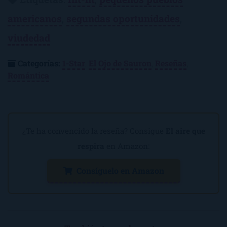
americanos
,
segundas oportunidades
,
viudedad
Categorías:
1-Star
,
El Ojo de Sauron
,
Reseñas
,
Romántica
¿Te ha convencido la reseña? Consigue
El aire que
respira
en Amazon:
Consíguelo en Amazon