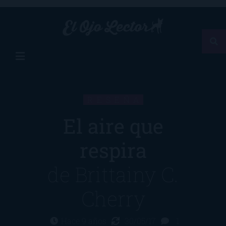
RESEÑA
El aire que
respira
de
Brittainy C.
Cherry
Hace 9 años
30/05/17
1