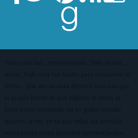
A ver,
gracia morbosa
… Sin embargo, cuando
todo se normaliza y se vuelve más
romántico, la historia se cae por su propio
peso.
Todo está tan… estereotipado. Todo es tan…
irreal. Todo está tan hecho para conmover al
lector… Que me da más dentera todo eso que
el propio hecho de que alguien le coma la
boca a otro pensando en su pobre marido
muerto. A ver, ya sé que todas las novelas
románticas están bastante estereotipadas.