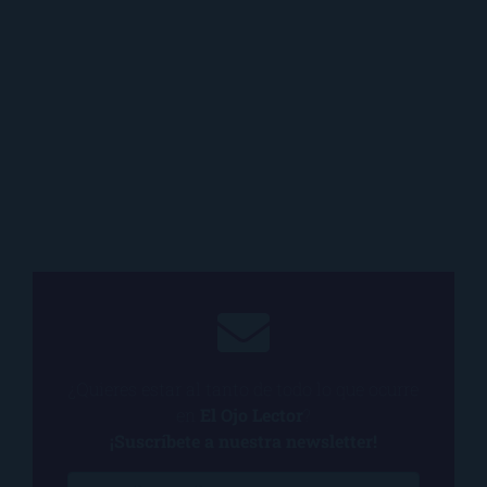
¿Quieres estar al tanto de todo lo que ocurre
en
El Ojo Lector
?
¡Suscríbete a nuestra newsletter!