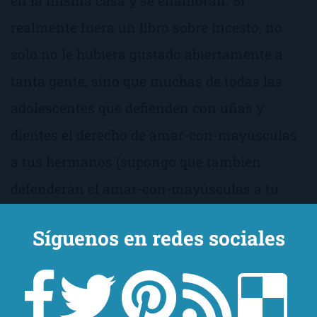
en la misma casa y se enamoran. Si
realmente fuera un libro sobre incesto, no
solo no le hubiera gustado abiertamente a
tanta gente, sino que muchas de todas las
adolescentes que defienden con uñas y
dientes el derecho de
amar-con-mayúsculas
a tus hermanos (supongo que también
defenderán el
amar-con-mayúsculas
a tu
caballo) hubieran echado la primera papilla
Síguenos en redes sociales
ante de acabarlo. ¿Y por qué no es así? Pues
porque aunque se intente decir por activa y
pasiva que los dos protagonistas son