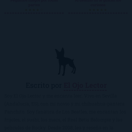
Pequeños fuegos por todas
Al destino no le gustan los
partes
curiosos
★★★★☆
★★★★★
Escrito por
El Ojo Lector
Soy El Ojo Lector y me encanta leer. Vivo en Sevilla
(Andalucía, ES), con mi novio y mi chihuahua-pantera
Panchito. Soy fanática de Los Beatles, me encantan los
frijoles, el sushi, los macs, el Real Betis Balompié y las
películas de Rocky. Desde 2008, leo y reseño en la