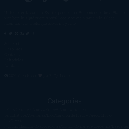
Un lector en la sombra. Escribo por escribir. Recomiendo libros. Blanco
y en botella. ¿Qué queréis más? Leed y no veáis tanta tele. O leed
mientras veis la tele, que eso es muy sano.
Sobre mí
Aviso Legal
Contacto
Editoriales
Ayúdame
2016. Creado con
por
El Ojo Lector
.
Categorías
1-Star
2-Stars
3-Stars
4-Stars
5-Stars
Artículos
periodísticos
Aventuras
Blog
Canción de Hielo y Fuego
Chick-
Lit
Ciencia
Ficción
Clásicos
Colaboraciones
Comic
Concursos
Crecemos
Descarga