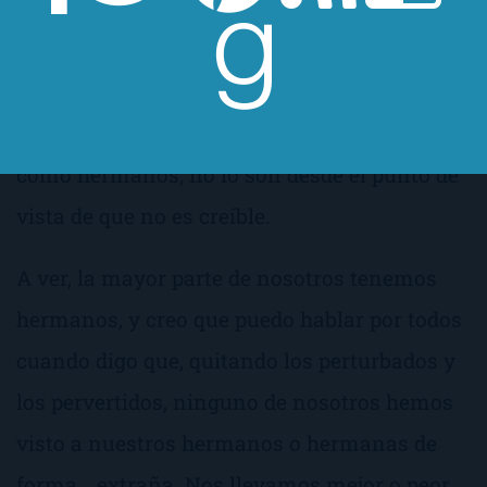
hermanos y de sangre, y por mucho que nos
escandalice verlo ahí escrito en el papel o en
el Kindle, no lo son; no son hermanos desde
el punto de vista de que no se comportan
como hermanos; no lo son desde el punto de
vista de que no es creíble.
A ver, la mayor parte de nosotros tenemos
hermanos, y creo que puedo hablar por todos
cuando digo que, quitando los perturbados y
los pervertidos, ninguno de nosotros hemos
visto a nuestros hermanos o hermanas de
forma… extraña. Nos llevamos mejor o peor