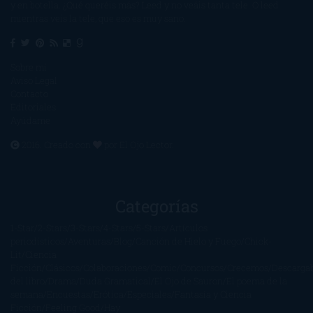
y en botella. ¿Qué queréis más? Leed y no veáis tanta tele. O leed
mientras veis la tele, que eso es muy sano.
Sobre mí
Aviso Legal
Contacto
Editoriales
Ayúdame
2016. Creado con
por
El Ojo Lector
.
Categorías
1-Star
2-Stars
3-Stars
4-Stars
5-Stars
Artículos
periodísticos
Aventuras
Blog
Canción de Hielo y Fuego
Chick-
Lit
Ciencia
Ficción
Clásicos
Colaboraciones
Comic
Concursos
Crecemos
Descarga
del libro
Drama
Duda Gramatical
El Ojo de Sauron
El poema de la
semana
Encuestas
Erótica
Especiales
Fantasía y Ciencia
Ficción
Feeling Good
Hay