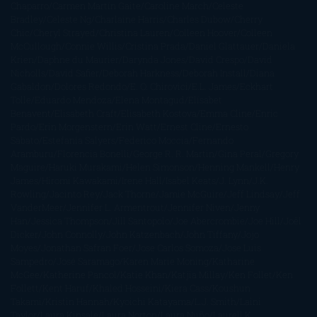
Chaparro
Carmen Martín Gaite
Caroline March
Celeste
Bradley
Celeste Ng
Charlaine Harris
Charles Dubow
Cherry
Chic
Cheryl Strayed
Christina Lauren
Colleen Hoover
Colleen
McCullough
Connie Willis
Cristina Prada
Daniel Glattauer
Daniela
Krien
Daphne du Maurier
Darynda Jones
David Crespo
David
Nicholls
David Safier
Deborah Harkness
Deborah Install
Diana
Gabaldon
Dolores Redondo
E. O. Chirovici
E.L. James
Eckhart
Tolle
Eduardo Mendoza
Elena Montagud
Elísabet
Benavent
Elisabeth Craft
Elisabeth Kostova
Emma Cline
Enric
Pardo
Erin Morgenstern
Erin Watt
Ernest Cline
Ernesto
Sábato
Estefanía Salyers
Federico Moccia
Fernando
Aramburu
Florencia Bonelli
George R. R. Martin
Gina Peral
Gregory
Maguire
Haruki Murakami
Helen Simonson
Henning Mankell
Henry
James
Hiromi Kawakami
Irene Hall
Isabel Keats
J. Lynn
J.K.
Rowling
Jacinto Rey
Jack Thorne
Jamie McGuire
Jeff Lindsay
Jeff
VanderMeer
Jennifer L. Armentrout
Jennifer Niven
Jenny
Han
Jessica Thompson
Jill Santopolo
Joe Abercrombie
Joe Hill
Joël
Dicker
John Connolly
John Katzenbach
John Tiffany
Jojo
Moyes
Jonathan Safran Foer
Jose Carlos Somoza
Jose Luis
Sampedro
José Saramago
Karen Marie Moning
Katharine
McGee
Katherine Pancol
Katie Khan
Katjia Millay
Ken Follet
Ken
Follett
Kent Haruf
Khaled Hosseini
Kiera Cass
Koushun
Takami
Kristin Hannah
Kyoichi Katayama
L.J. Smith
Laini
Taylor
Laura Kinsale
Laura Norton
Laura Nuño
Laurell K.