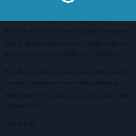
recompensadas. El final del libro es abierto,
es verdad que nada se cierra, pero es
imposible para una auténtica admiradora del
Sheriff de la Zona 5 no sentir bastante pena…
tras leer las últimas páginas de
Deadlocked
.
Por ello, a modo de spoiler, voy a comentar lo
que creo que pasará finalmente. Siempre
podremos volver dentro de un año para saber
si acerté o no.
Ver spoiler
+