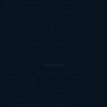
vida
Histórica
Humor
Infantil
Intriga
Juvenil
Lecturas
Anticipadas
Libros que enganchan
Listas
Literatura
Fantástica
Literatura Japonesa
LofbuksDesigns
Los más vendidos
Mi
opinión
Narrativa
No ficción
Novela de misterio y suspense
Novela
Negra y Policiaca
Ocasiones especiales
Otros
Películas
Premio
Planeta
Próximas Publicaciones
Realismo
Mágico
Realista
Recomendaciones
Reseñas
Romance
paranormal
Romántica
Romántica Victoriana
Sagas
Segunda
mano
Sentimental
Series
Sobrevivir a una
novela
Terror
Test
Thriller
Trilogías
Uncategorized
Ya a la
venta
Young Adults
¡No me gusta!
Autores
@ZoeSwinger
Abigail Gibbs
Adam Nevill
Adriana Rubens
Alaitz
Leceaga
Alberto Méndez
Alejandro Castroguer
Alexis
Harrington
Alice Kellen
Almudena Grandes
Altea Morgan
Ana
Cantarero
Andrew Davidson
Ángela Quintas
Angélique
Barbérat
Anna Todd
Anna Zaires
Annabel Pitcher
Anny
Peterson
Antonio Dikele Distefano
Art Spiegelman
Arturo Pérez-
Reverte
Audrey Carlan
Beth Kery
Beth Revis
Brittainy C.
Cherry
Camilla Läckberg
Carla Gràcia Mercadé
Carme