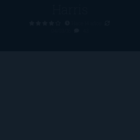
Harris
Hace 14 años
04/03/16
43