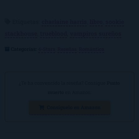
Etiquetas
:
charlaine harris
,
libro
,
sookie
stackhouse
,
trueblood
,
vampiros sureños
Categorías:
4-Stars
,
Reseñas
,
Romántica
¿Te ha convencido la reseña? Consigue
Punto
muerto
en Amazon:
Consíguelo en Amazon