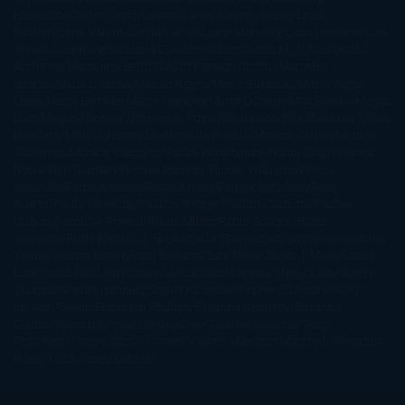
Hamilton
Lauren Groff
Lauren Oliver
Lauren Willig
Leisa
Rayven
Lena Valenti
Leylah Attar
Liane Moriarty
Lidia Herbada
Lisa
Jewell
Lisa Kleypas
Lucía Etxebarria
Luz Gabás
M. J. Arlidge
M.C.
Andrews
Macarena Berlín
Malin Persson Giolito
Marcello
Simoni
María Dueñas
Marian Keyes
Marie Rutkoski
Mario Vagas
Llosa
Marta Estrada
Marta Francés
Marta Quintín
Max Brooks
Megan
Hart
Megan Maxwell
Mercedes Pinto Maldonado
Mia Sheridan
Milan
Kundera
Milly Johnson
Moderna de Pueblo
Mónica Carillo
Mónica
Gutiérrez
Mónica Vázquez
Naiara Domínguez
Nalini Singh
Naomi
Novik
Neil Gaiman
Nicolas Barreau
Nicole Williams
Noelia
Amarillo
Pamela Aidan
Patrick Ness
Patrick Rothfuss
Paul
Auster
Paula Hawkins
Pauline Réage
Paullina Simons
Rachel
Gibson
Rainbow Rowell
Raine Miller
Robin Schone
Robin
Scoresby
Ruth Ware
S. J. Hooks
Sally Thorne
Sam Savage
Samantha
Young
Sandra Brown
Sara Ballarín
Sara Mesa
Sarah J. Maas
Sarah
Lark
Sarah MacLean
Saray García
Shari Lapena
Shea Olsen
Sherry
Thomas
Sophie Hannah
Sophie Kinsella
Stephen Chbosky
Stieg
Larsson
Susan Elizabeth Phillips
Susanna Kearsley
Suzanne
Collins
Sylvain Reynard
Sylvia Day
Tabitha Suzuma
Terry
Pratchett
Tracey Garvis Graves
Valerio Massimo Manfredi
Veronica
Rossi
Xuso Jones
Zahara