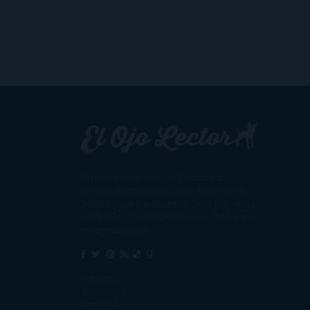
Un lector en la sombra. Escribo por
escribir. Recomiendo libros. Blanco y en
botella. ¿Qué queréis más? Leed y no veáis
tanta tele. O leed mientras veis la tele, que
eso es muy sano.
Sobre mí
Aviso Legal
Contacto