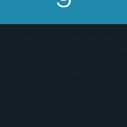
as entregas que
ensidad. Por supuesto,
 libro de Canción de
Hace algunos días, os
rge R.R. Martin, nunca
totalmente enfrascada,
libros Vampiros Sureño
Actualmente, en castel
12 libros que ha escrit
llegar pero el 12 ya es
podréis […]