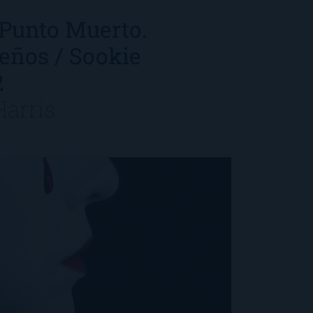
 Punto Muerto.
eños / Sookie
2
Harris