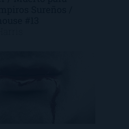
mpiros Sureños /
house #13
Harris