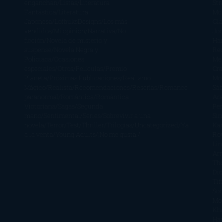
enganchan
Listas
Literatura
St
Fantástica
Literatura
Mc
Japonesa
LofbuksDesigns
Los más
Gla
vendidos
Mi opinión
Narrativa
No
Jo
ficción
Novela de misterio y
Ha
suspense
Novela Negra y
Re
Policiaca
Ocasiones
Me
especiales
Otros
Películas
Premio
Cra
Planeta
Próximas Publicaciones
Realismo
Mo
Mágico
Realista
Recomendaciones
Reseñas
Romance
Sá
paranormal
Romántica
Romántica
Ar
Victoriana
Sagas
Segunda
Per
mano
Sentimental
Series
Sobrevivir a una
Si
novela
Terror
Test
Thriller
Trilogías
Uncategorized
Ya
Ka
a la venta
Young Adults
¡No me gusta!
Ro
Li
Ar
Th
Di
Tif
So
Mo
Kh
Ha