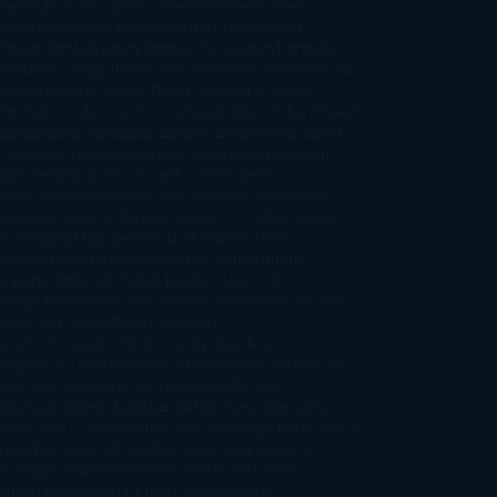
rayed
Christina Lauren
Colleen Hoover
Colleen
Cullough
Connie Willis
Cristina Prada
Daniel
ttauer
Daniela Krien
Daphne du Maurier
Darynda
nes
David Crespo
David Nicholls
David Safier
Deborah
rkness
Deborah Install
Diana Gabaldon
Dolores
dondo
E. O. Chirovici
E.L. James
Eckhart Tolle
Eduardo
ndoza
Elena Montagud
Elísabet Benavent
Elisabeth
ft
Elisabeth Kostova
Emma Cline
Enric Pardo
Erin
rgenstern
Erin Watt
Ernest Cline
Ernesto
bato
Estefanía Salyers
Federico Moccia
Fernando
amburu
Florencia Bonelli
George R. R. Martin
Gina
al
Gregory Maguire
Haruki Murakami
Helen
monson
Henning Mankell
Henry James
Hiromi
wakami
Irene Hall
Isabel Keats
J. Lynn
J.K.
wling
Jacinto Rey
Jack Thorne
Jamie McGuire
Jeff
ndsay
Jeff VanderMeer
Jennifer L.
mentrout
Jennifer Niven
Jenny Han
Jessica
ompson
Jill Santopolo
Joe Abercrombie
Joe Hill
Joël
cker
John Connolly
John Katzenbach
John
fany
Jojo Moyes
Jonathan Safran Foer
Jose Carlos
moza
Jose Luis Sampedro
José Saramago
Karen Marie
ning
Katharine McGee
Katherine Pancol
Katie
an
Katjia Millay
Ken Follet
Ken Follett
Kent
ruf
Khaled Hosseini
Kiera Cass
Koushun