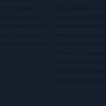
e y Eric en una
Podría empezar esta r
laine, sólo podemos
que la señora Harris h
 libros de su increíble
personaje realmente id
nero y lo-que-sale-en-
obstante, lo dejaré para
 fans y sus historias,
indiferentemente de qu
libro en sí no hay por 
debemos olvidarlo; qu
haga como nos gustaría
una sinvergonzonería 