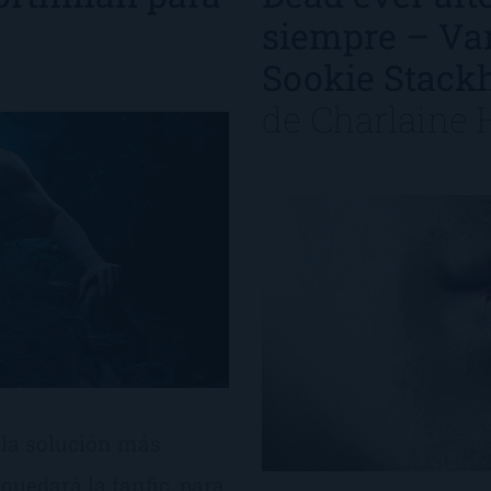
siempre – Va
Sookie Stack
de
Charlaine 
 la solución más
uedará la fanfic, para