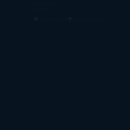
Editoriales
Ayúdame
2016. Creado con
por
El Ojo Lector
.