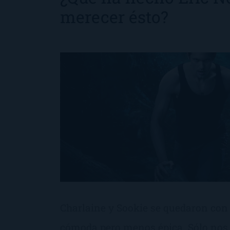
merecer ésto?
Charlaine y Sookie se quedaron con
cómoda pero menos épica. Sólo nos q