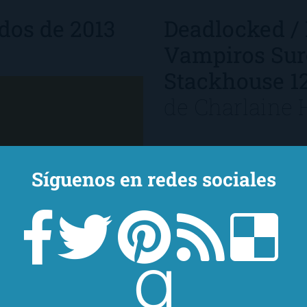
dos de 2013
Deadlocked /
Vampiros Sur
Stackhouse 1
de
Charlaine 
Síguenos en redes sociales
n tener su