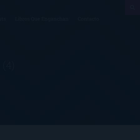
sts
Libros Que Enganchan
Contacto
e
(4)