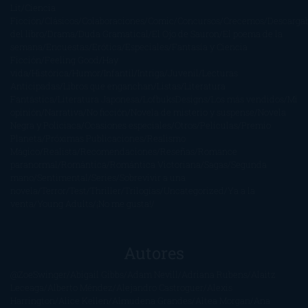
Lit
Ciencia
Ficción
Clásicos
Colaboraciones
Comic
Concursos
Crecemos
Descarga
del libro
Drama
Duda Gramatical
El Ojo de Sauron
El poema de la
semana
Encuestas
Erótica
Especiales
Fantasía y Ciencia
Ficción
Feeling Good
Hay
vida
Histórica
Humor
Infantil
Intriga
Juvenil
Lecturas
Anticipadas
Libros que enganchan
Listas
Literatura
Fantástica
Literatura Japonesa
LofbuksDesigns
Los más vendidos
Mi
opinión
Narrativa
No ficción
Novela de misterio y suspense
Novela
Negra y Policiaca
Ocasiones especiales
Otros
Películas
Premio
Planeta
Próximas Publicaciones
Realismo
Mágico
Realista
Recomendaciones
Reseñas
Romance
paranormal
Romántica
Romántica Victoriana
Sagas
Segunda
mano
Sentimental
Series
Sobrevivir a una
novela
Terror
Test
Thriller
Trilogías
Uncategorized
Ya a la
venta
Young Adults
¡No me gusta!
Autores
@ZoeSwinger
Abigail Gibbs
Adam Nevill
Adriana Rubens
Alaitz
Leceaga
Alberto Méndez
Alejandro Castroguer
Alexis
Harrington
Alice Kellen
Almudena Grandes
Altea Morgan
Ana