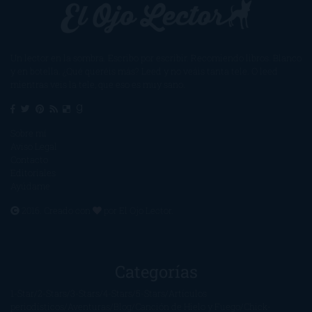
Un lector en la sombra. Escribo por escribir. Recomiendo libros. Blanco
y en botella. ¿Qué queréis más? Leed y no veáis tanta tele. O leed
mientras veis la tele, que eso es muy sano.
Sobre mí
Aviso Legal
Contacto
Editoriales
Ayúdame
2016. Creado con
por
El Ojo Lector
.
Categorías
1-Star
2-Stars
3-Stars
4-Stars
5-Stars
Artículos
periodísticos
Aventuras
Blog
Canción de Hielo y Fuego
Chick-