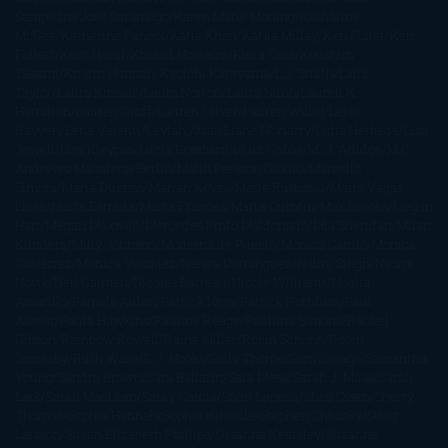
Sampedro
José Saramago
Karen Marie Moning
Katharine
McGee
Katherine Pancol
Katie Khan
Katjia Millay
Ken Follet
Ken
Follett
Kent Haruf
Khaled Hosseini
Kiera Cass
Koushun
Takami
Kristin Hannah
Kyoichi Katayama
L.J. Smith
Laini
Taylor
Laura Kinsale
Laura Norton
Laura Nuño
Laurell K.
Hamilton
Lauren Groff
Lauren Oliver
Lauren Willig
Leisa
Rayven
Lena Valenti
Leylah Attar
Liane Moriarty
Lidia Herbada
Lisa
Jewell
Lisa Kleypas
Lucía Etxebarria
Luz Gabás
M. J. Arlidge
M.C.
Andrews
Macarena Berlín
Malin Persson Giolito
Marcello
Simoni
María Dueñas
Marian Keyes
Marie Rutkoski
Mario Vagas
Llosa
Marta Estrada
Marta Francés
Marta Quintín
Max Brooks
Megan
Hart
Megan Maxwell
Mercedes Pinto Maldonado
Mia Sheridan
Milan
Kundera
Milly Johnson
Moderna de Pueblo
Mónica Carillo
Mónica
Gutiérrez
Mónica Vázquez
Naiara Domínguez
Nalini Singh
Naomi
Novik
Neil Gaiman
Nicolas Barreau
Nicole Williams
Noelia
Amarillo
Pamela Aidan
Patrick Ness
Patrick Rothfuss
Paul
Auster
Paula Hawkins
Pauline Réage
Paullina Simons
Rachel
Gibson
Rainbow Rowell
Raine Miller
Robin Schone
Robin
Scoresby
Ruth Ware
S. J. Hooks
Sally Thorne
Sam Savage
Samantha
Young
Sandra Brown
Sara Ballarín
Sara Mesa
Sarah J. Maas
Sarah
Lark
Sarah MacLean
Saray García
Shari Lapena
Shea Olsen
Sherry
Thomas
Sophie Hannah
Sophie Kinsella
Stephen Chbosky
Stieg
Larsson
Susan Elizabeth Phillips
Susanna Kearsley
Suzanne