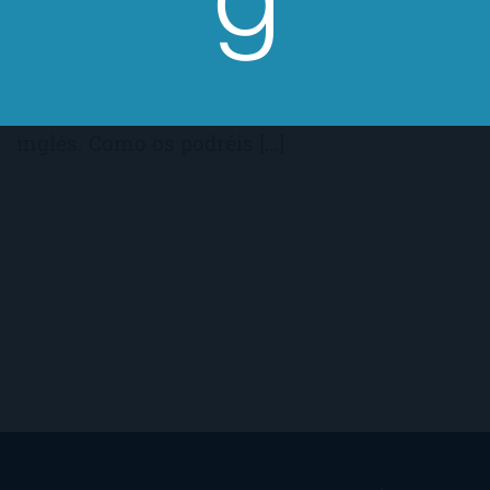
en castellano, sólo hay publicados 11 de los 12
libros que ha escrito Harris. El 13 tardará un
año en llegar pero el 12 ya está publicado en
inglés. Como os podréis […]