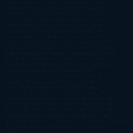
Cantarero
Andrew Davidson
Ángela Quintas
Angélique
Barbérat
Anna Todd
Anna Zaires
Annabel Pitcher
Anny
Peterson
Antonio Dikele Distefano
Art Spiegelman
Arturo Pérez-
Reverte
Audrey Carlan
Beth Kery
Beth Revis
Brittainy C.
Cherry
Camilla Läckberg
Carla Gràcia Mercadé
Carme
Chaparro
Carmen Martín Gaite
Caroline March
Celeste
Bradley
Celeste Ng
Charlaine Harris
Charles Dubow
Cherry
Chic
Cheryl Strayed
Christina Lauren
Colleen Hoover
Colleen
McCullough
Connie Willis
Cristina Prada
Daniel Glattauer
Daniela
Krien
Daphne du Maurier
Darynda Jones
David Crespo
David
Nicholls
David Safier
Deborah Harkness
Deborah Install
Diana
Gabaldon
Dolores Redondo
E. O. Chirovici
E.L. James
Eckhart
Tolle
Eduardo Mendoza
Elena Montagud
Elísabet
Benavent
Elisabeth Craft
Elisabeth Kostova
Emma Cline
Enric
Pardo
Erin Morgenstern
Erin Watt
Ernest Cline
Ernesto
Sábato
Estefanía Salyers
Federico Moccia
Fernando
Aramburu
Florencia Bonelli
George R. R. Martin
Gina Peral
Gregory
Maguire
Haruki Murakami
Helen Simonson
Henning Mankell
Henry
James
Hiromi Kawakami
Irene Hall
Isabel Keats
J. Lynn
J.K.
Rowling
Jacinto Rey
Jack Thorne
Jamie McGuire
Jeff Lindsay
Jeff
VanderMeer
Jennifer L. Armentrout
Jennifer Niven
Jenny
Han
Jessica Thompson
Jill Santopolo
Joe Abercrombie
Joe Hill
Joël
Dicker
John Connolly
John Katzenbach
John Tiffany
Jojo
Moyes
Jonathan Safran Foer
Jose Carlos Somoza
Jose Luis