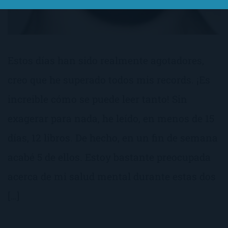
Estos días han sido realmente agotadores,
creo que he superado todos mis records. ¡Es
increible cómo se puede leer tanto! Sin
exagerar para nada, he leído, en menos de 15
días, 12 libros. De hecho, en un fin de semana
acabé 5 de ellos. Estoy bastante preocupada
acerca de mi salud mental durante estas dos
[…]