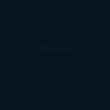
Aviso Legal
Contacto
Editoriales
Ayúdame
2016. Creado con
por
El Ojo Lector
.
Categorías
1-Star
2-Stars
3-Stars
4-Stars
5-Stars
Artículos
periodísticos
Aventuras
Blog
Canción de Hielo y Fuego
Chick-
Lit
Ciencia
Ficción
Clásicos
Colaboraciones
Comic
Concursos
Crecemos
Descarga
del libro
Drama
Duda Gramatical
El Ojo de Sauron
El poema de la
semana
Encuestas
Erótica
Especiales
Fantasía y Ciencia
Ficción
Feeling Good
Hay
vida
Histórica
Humor
Infantil
Intriga
Juvenil
Lecturas
Anticipadas
Libros que enganchan
Listas
Literatura
Fantástica
Literatura Japonesa
LofbuksDesigns
Los más vendidos
Mi
opinión
Narrativa
No ficción
Novela de misterio y suspense
Novela
Negra y Policiaca
Ocasiones especiales
Otros
Películas
Premio