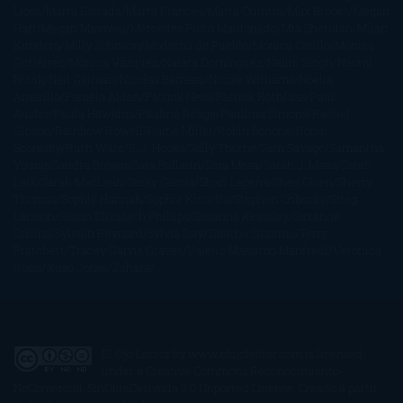
Llosa
Marta Estrada
Marta Francés
Marta Quintín
Max Brooks
Megan
Hart
Megan Maxwell
Mercedes Pinto Maldonado
Mia Sheridan
Milan
Kundera
Milly Johnson
Moderna de Pueblo
Mónica Carillo
Mónica
Gutiérrez
Mónica Vázquez
Naiara Domínguez
Nalini Singh
Naomi
Novik
Neil Gaiman
Nicolas Barreau
Nicole Williams
Noelia
Amarillo
Pamela Aidan
Patrick Ness
Patrick Rothfuss
Paul
Auster
Paula Hawkins
Pauline Réage
Paullina Simons
Rachel
Gibson
Rainbow Rowell
Raine Miller
Robin Schone
Robin
Scoresby
Ruth Ware
S. J. Hooks
Sally Thorne
Sam Savage
Samantha
Young
Sandra Brown
Sara Ballarín
Sara Mesa
Sarah J. Maas
Sarah
Lark
Sarah MacLean
Saray García
Shari Lapena
Shea Olsen
Sherry
Thomas
Sophie Hannah
Sophie Kinsella
Stephen Chbosky
Stieg
Larsson
Susan Elizabeth Phillips
Susanna Kearsley
Suzanne
Collins
Sylvain Reynard
Sylvia Day
Tabitha Suzuma
Terry
Pratchett
Tracey Garvis Graves
Valerio Massimo Manfredi
Veronica
Rossi
Xuso Jones
Zahara
El Ojo Lector
by
www.elojolector.com
is licensed
under a
Creative Commons Reconocimiento-
NoComercial-SinObraDerivada 3.0 Unported License
. Creado a partir