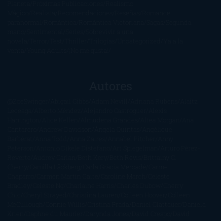
Planeta
Próximas Publicaciones
Realismo
Mágico
Realista
Recomendaciones
Reseñas
Romance
paranormal
Romántica
Romántica Victoriana
Sagas
Segunda
mano
Sentimental
Series
Sobrevivir a una
novela
Terror
Test
Thriller
Trilogías
Uncategorized
Ya a la
venta
Young Adults
¡No me gusta!
Autores
@ZoeSwinger
Abigail Gibbs
Adam Nevill
Adriana Rubens
Alaitz
Leceaga
Alberto Méndez
Alejandro Castroguer
Alexis
Harrington
Alice Kellen
Almudena Grandes
Altea Morgan
Ana
Cantarero
Andrew Davidson
Ángela Quintas
Angélique
Barbérat
Anna Todd
Anna Zaires
Annabel Pitcher
Anny
Peterson
Antonio Dikele Distefano
Art Spiegelman
Arturo Pérez-
Reverte
Audrey Carlan
Beth Kery
Beth Revis
Brittainy C.
Cherry
Camilla Läckberg
Carla Gràcia Mercadé
Carme
Chaparro
Carmen Martín Gaite
Caroline March
Celeste
Bradley
Celeste Ng
Charlaine Harris
Charles Dubow
Cherry
Chic
Cheryl Strayed
Christina Lauren
Colleen Hoover
Colleen
McCullough
Connie Willis
Cristina Prada
Daniel Glattauer
Daniela
Krien
Daphne du Maurier
Darynda Jones
David Crespo
David