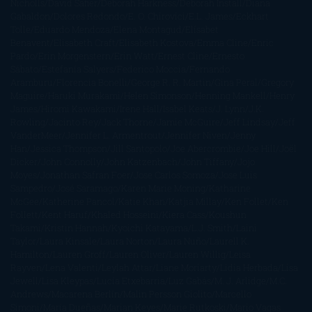
Nicholls
David Safier
Deborah Harkness
Deborah Install
Diana
Gabaldon
Dolores Redondo
E. O. Chirovici
E.L. James
Eckhart
Tolle
Eduardo Mendoza
Elena Montagud
Elísabet
Benavent
Elisabeth Craft
Elisabeth Kostova
Emma Cline
Enric
Pardo
Erin Morgenstern
Erin Watt
Ernest Cline
Ernesto
Sábato
Estefanía Salyers
Federico Moccia
Fernando
Aramburu
Florencia Bonelli
George R. R. Martin
Gina Peral
Gregory
Maguire
Haruki Murakami
Helen Simonson
Henning Mankell
Henry
James
Hiromi Kawakami
Irene Hall
Isabel Keats
J. Lynn
J.K.
Rowling
Jacinto Rey
Jack Thorne
Jamie McGuire
Jeff Lindsay
Jeff
VanderMeer
Jennifer L. Armentrout
Jennifer Niven
Jenny
Han
Jessica Thompson
Jill Santopolo
Joe Abercrombie
Joe Hill
Joël
Dicker
John Connolly
John Katzenbach
John Tiffany
Jojo
Moyes
Jonathan Safran Foer
Jose Carlos Somoza
Jose Luis
Sampedro
José Saramago
Karen Marie Moning
Katharine
McGee
Katherine Pancol
Katie Khan
Katjia Millay
Ken Follet
Ken
Follett
Kent Haruf
Khaled Hosseini
Kiera Cass
Koushun
Takami
Kristin Hannah
Kyoichi Katayama
L.J. Smith
Laini
Taylor
Laura Kinsale
Laura Norton
Laura Nuño
Laurell K.
Hamilton
Lauren Groff
Lauren Oliver
Lauren Willig
Leisa
Rayven
Lena Valenti
Leylah Attar
Liane Moriarty
Lidia Herbada
Lisa
Jewell
Lisa Kleypas
Lucía Etxebarria
Luz Gabás
M. J. Arlidge
M.C.
Andrews
Macarena Berlín
Malin Persson Giolito
Marcello
Simoni
María Dueñas
Marian Keyes
Marie Rutkoski
Mario Vagas