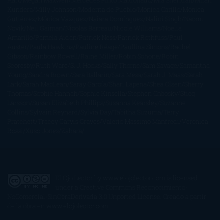
Hart
Megan Maxwell
Mercedes Pinto Maldonado
Mia Sheridan
Milan
Kundera
Milly Johnson
Moderna de Pueblo
Mónica Carillo
Mónica
Gutiérrez
Mónica Vázquez
Naiara Domínguez
Nalini Singh
Naomi
Novik
Neil Gaiman
Nicolas Barreau
Nicole Williams
Noelia
Amarillo
Pamela Aidan
Patrick Ness
Patrick Rothfuss
Paul
Auster
Paula Hawkins
Pauline Réage
Paullina Simons
Rachel
Gibson
Rainbow Rowell
Raine Miller
Robin Schone
Robin
Scoresby
Ruth Ware
S. J. Hooks
Sally Thorne
Sam Savage
Samantha
Young
Sandra Brown
Sara Ballarín
Sara Mesa
Sarah J. Maas
Sarah
Lark
Sarah MacLean
Saray García
Shari Lapena
Shea Olsen
Sherry
Thomas
Sophie Hannah
Sophie Kinsella
Stephen Chbosky
Stieg
Larsson
Susan Elizabeth Phillips
Susanna Kearsley
Suzanne
Collins
Sylvain Reynard
Sylvia Day
Tabitha Suzuma
Terry
Pratchett
Tracey Garvis Graves
Valerio Massimo Manfredi
Veronica
Rossi
Xuso Jones
Zahara
El Ojo Lector
by
www.elojolector.com
is licensed
under a
Creative Commons Reconocimiento-
NoComercial-SinObraDerivada 3.0 Unported License
. Creado a partir
de la obra en
www.elojolector.com
.