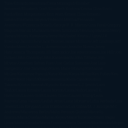
Tolle
Eduardo Mendoza
Elena Montagud
Elísabet
Benavent
Elisabeth Craft
Elisabeth Kostova
Emma Cline
Enric
Pardo
Erin Morgenstern
Erin Watt
Ernest Cline
Ernesto
Sábato
Estefanía Salyers
Federico Moccia
Fernando
Aramburu
Florencia Bonelli
George R. R. Martin
Gina Peral
Gregory
Maguire
Haruki Murakami
Helen Simonson
Henning Mankell
Henry
James
Hiromi Kawakami
Irene Hall
Isabel Keats
J. Lynn
J.K.
Rowling
Jacinto Rey
Jack Thorne
Jamie McGuire
Jeff Lindsay
Jeff
VanderMeer
Jennifer L. Armentrout
Jennifer Niven
Jenny
Han
Jessica Thompson
Jill Santopolo
Joe Abercrombie
Joe Hill
Joël
Dicker
John Connolly
John Katzenbach
John Tiffany
Jojo
Moyes
Jonathan Safran Foer
Jose Carlos Somoza
Jose Luis
Sampedro
José Saramago
Karen Marie Moning
Katharine
McGee
Katherine Pancol
Katie Khan
Katjia Millay
Ken Follet
Ken
Follett
Kent Haruf
Khaled Hosseini
Kiera Cass
Koushun
Takami
Kristin Hannah
Kyoichi Katayama
L.J. Smith
Laini
Taylor
Laura Kinsale
Laura Norton
Laura Nuño
Laurell K.
Hamilton
Lauren Groff
Lauren Oliver
Lauren Willig
Leisa
Rayven
Lena Valenti
Leylah Attar
Liane Moriarty
Lidia Herbada
Lisa
Jewell
Lisa Kleypas
Lucía Etxebarria
Luz Gabás
M. J. Arlidge
M.C.
Andrews
Macarena Berlín
Malin Persson Giolito
Marcello
Simoni
María Dueñas
Marian Keyes
Marie Rutkoski
Mario Vagas
Llosa
Marta Estrada
Marta Francés
Marta Quintín
Max Brooks
Megan