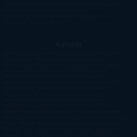
paranormal
Romántica
Romántica Victoriana
Sagas
Segunda
mano
Sentimental
Series
Sobrevivir a una
novela
Terror
Test
Thriller
Trilogías
Uncategorized
Ya a la
venta
Young Adults
¡No me gusta!
Autores
@ZoeSwinger
Abigail Gibbs
Adam Nevill
Adriana Rubens
Alaitz
Leceaga
Alberto Méndez
Alejandro Castroguer
Alexis
Harrington
Alice Kellen
Almudena Grandes
Altea Morgan
Ana
Cantarero
Andrew Davidson
Ángela Quintas
Angélique
Barbérat
Anna Todd
Anna Zaires
Annabel Pitcher
Anny
Peterson
Antonio Dikele Distefano
Art Spiegelman
Arturo Pérez-
Reverte
Audrey Carlan
Beth Kery
Beth Revis
Brittainy C.
Cherry
Camilla Läckberg
Carla Gràcia Mercadé
Carme
Chaparro
Carmen Martín Gaite
Caroline March
Celeste
Bradley
Celeste Ng
Charlaine Harris
Charles Dubow
Cherry
Chic
Cheryl Strayed
Christina Lauren
Colleen Hoover
Colleen
McCullough
Connie Willis
Cristina Prada
Daniel Glattauer
Daniela
Krien
Daphne du Maurier
Darynda Jones
David Crespo
David
Nicholls
David Safier
Deborah Harkness
Deborah Install
Diana
Gabaldon
Dolores Redondo
E. O. Chirovici
E.L. James
Eckhart