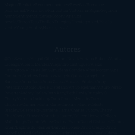
Mágico
Realista
Recomendaciones
Reseñas
Romance
paranormal
Romántica
Romántica Victoriana
Sagas
Segunda
mano
Sentimental
Series
Sobrevivir a una
novela
Terror
Test
Thriller
Trilogías
Uncategorized
Ya a la
venta
Young Adults
¡No me gusta!
Autores
@ZoeSwinger
Abigail Gibbs
Adam Nevill
Adriana Rubens
Alaitz
Leceaga
Alberto Méndez
Alejandro Castroguer
Alexis
Harrington
Alice Kellen
Almudena Grandes
Altea Morgan
Ana
Cantarero
Andrew Davidson
Ángela Quintas
Angélique
Barbérat
Anna Todd
Anna Zaires
Annabel Pitcher
Anny
Peterson
Antonio Dikele Distefano
Art Spiegelman
Arturo Pérez-
Reverte
Audrey Carlan
Beth Kery
Beth Revis
Brittainy C.
Cherry
Camilla Läckberg
Carla Gràcia Mercadé
Carme
Chaparro
Carmen Martín Gaite
Caroline March
Celeste
Bradley
Celeste Ng
Charlaine Harris
Charles Dubow
Cherry
Chic
Cheryl Strayed
Christina Lauren
Colleen Hoover
Colleen
McCullough
Connie Willis
Cristina Prada
Daniel Glattauer
Daniela
Krien
Daphne du Maurier
Darynda Jones
David Crespo
David
Nicholls
David Safier
Deborah Harkness
Deborah Install
Diana