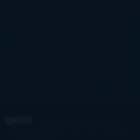
Llosa
Marta Estrada
Marta Francés
Marta Quintín
Max Brooks
Megan
Hart
Megan Maxwell
Mercedes Pinto Maldonado
Mia Sheridan
Milan
Kundera
Milly Johnson
Moderna de Pueblo
Mónica Carillo
Mónica
Gutiérrez
Mónica Vázquez
Naiara Domínguez
Nalini Singh
Naomi
Novik
Neil Gaiman
Nicolas Barreau
Nicole Williams
Noelia
Amarillo
Pamela Aidan
Patrick Ness
Patrick Rothfuss
Paul
Auster
Paula Hawkins
Pauline Réage
Paullina Simons
Rachel
Gibson
Rainbow Rowell
Raine Miller
Robin Schone
Robin
Scoresby
Ruth Ware
S. J. Hooks
Sally Thorne
Sam Savage
Samantha
Young
Sandra Brown
Sara Ballarín
Sara Mesa
Sarah J. Maas
Sarah
Lark
Sarah MacLean
Saray García
Shari Lapena
Shea Olsen
Sherry
Thomas
Sophie Hannah
Sophie Kinsella
Stephen Chbosky
Stieg
Larsson
Susan Elizabeth Phillips
Susanna Kearsley
Suzanne
Collins
Sylvain Reynard
Sylvia Day
Tabitha Suzuma
Terry
Pratchett
Tracey Garvis Graves
Valerio Massimo Manfredi
Veronica
Rossi
Xuso Jones
Zahara
El Ojo Lector
by
www.elojolector.com
is licensed
under a
Creative Commons Reconocimiento-
NoComercial-SinObraDerivada 3.0 Unported License
. Creado a partir
de la obra en
www.elojolector.com
.