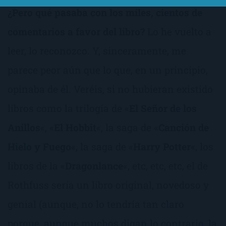
¿Pero qué pasaba con los miles, cientos de
comentarios a favor del libro?
Lo he vuelto a
leer, lo reconozco. Y, sinceramente, me
parece peor aún que lo que, en un principio,
opinaba de él. Veréis, si no hubieran existido
libros como la trilogía de «
El Señor de los
Anillos
«, «
El Hobbit
«, la saga de «
Canción de
Hielo y Fuego
«, la saga de «
Harry Potter
«, los
libros de la «
Dragonlance
«, etc, etc, etc, el de
Rothfuss sería un libro original, novedoso y
genial (aunque, no lo tendría tan claro
porque, aunque muchos digan lo contrario, la