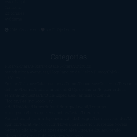
Aviso Legal
Contacto
Editoriales
Ayúdame
2016. Creado con
por
El Ojo Lector
.
Categorías
1-Star
2-Stars
3-Stars
4-Stars
5-Stars
Artículos
periodísticos
Aventuras
Blog
Canción de Hielo y Fuego
Chick-
Lit
Ciencia
Ficción
Clásicos
Colaboraciones
Comic
Concursos
Crecemos
Descarga
del libro
Drama
Duda Gramatical
El Ojo de Sauron
El poema de la
semana
Encuestas
Erótica
Especiales
Fantasía y Ciencia
Ficción
Feeling Good
Hay
vida
Histórica
Humor
Infantil
Intriga
Juvenil
Lecturas
Anticipadas
Libros que enganchan
Listas
Literatura
Fantástica
Literatura Japonesa
LofbuksDesigns
Los más vendidos
Mi
opinión
Narrativa
No ficción
Novela de misterio y suspense
Novela
Negra y Policiaca
Ocasiones especiales
Otros
Películas
Premio
Planeta
Próximas Publicaciones
Realismo