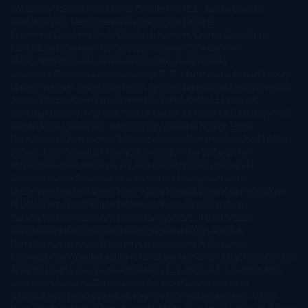
Gabaldon
Dolores Redondo
E. O. Chirovici
E.L. James
Eckhart
Tolle
Eduardo Mendoza
Elena Montagud
Elísabet
Benavent
Elisabeth Craft
Elisabeth Kostova
Emma Cline
Enric
Pardo
Erin Morgenstern
Erin Watt
Ernest Cline
Ernesto
Sábato
Estefanía Salyers
Federico Moccia
Fernando
Aramburu
Florencia Bonelli
George R. R. Martin
Gina Peral
Gregory
Maguire
Haruki Murakami
Helen Simonson
Henning Mankell
Henry
James
Hiromi Kawakami
Irene Hall
Isabel Keats
J. Lynn
J.K.
Rowling
Jacinto Rey
Jack Thorne
Jamie McGuire
Jeff Lindsay
Jeff
VanderMeer
Jennifer L. Armentrout
Jennifer Niven
Jenny
Han
Jessica Thompson
Jill Santopolo
Joe Abercrombie
Joe Hill
Joël
Dicker
John Connolly
John Katzenbach
John Tiffany
Jojo
Moyes
Jonathan Safran Foer
Jose Carlos Somoza
Jose Luis
Sampedro
José Saramago
Karen Marie Moning
Katharine
McGee
Katherine Pancol
Katie Khan
Katjia Millay
Ken Follet
Ken
Follett
Kent Haruf
Khaled Hosseini
Kiera Cass
Koushun
Takami
Kristin Hannah
Kyoichi Katayama
L.J. Smith
Laini
Taylor
Laura Kinsale
Laura Norton
Laura Nuño
Laurell K.
Hamilton
Lauren Groff
Lauren Oliver
Lauren Willig
Leisa
Rayven
Lena Valenti
Leylah Attar
Liane Moriarty
Lidia Herbada
Lisa
Jewell
Lisa Kleypas
Lucía Etxebarria
Luz Gabás
M. J. Arlidge
M.C.
Andrews
Macarena Berlín
Malin Persson Giolito
Marcello
Simoni
María Dueñas
Marian Keyes
Marie Rutkoski
Mario Vagas