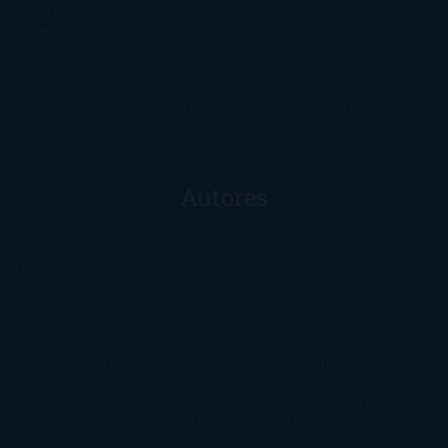
Negra y Policiaca
Ocasiones especiales
Otros
Películas
Premio
Planeta
Próximas Publicaciones
Realismo
Mágico
Realista
Recomendaciones
Reseñas
Romance
paranormal
Romántica
Romántica Victoriana
Sagas
Segunda
mano
Sentimental
Series
Sobrevivir a una
novela
Terror
Test
Thriller
Trilogías
Uncategorized
Ya a la
venta
Young Adults
¡No me gusta!
Autores
@ZoeSwinger
Abigail Gibbs
Adam Nevill
Adriana Rubens
Alaitz
Leceaga
Alberto Méndez
Alejandro Castroguer
Alexis
Harrington
Alice Kellen
Almudena Grandes
Altea Morgan
Ana
Cantarero
Andrew Davidson
Ángela Quintas
Angélique
Barbérat
Anna Todd
Anna Zaires
Annabel Pitcher
Anny
Peterson
Antonio Dikele Distefano
Art Spiegelman
Arturo Pérez-
Reverte
Audrey Carlan
Beth Kery
Beth Revis
Brittainy C.
Cherry
Camilla Läckberg
Carla Gràcia Mercadé
Carme
Chaparro
Carmen Martín Gaite
Caroline March
Celeste
Bradley
Celeste Ng
Charlaine Harris
Charles Dubow
Cherry
Chic
Cheryl Strayed
Christina Lauren
Colleen Hoover
Colleen
McCullough
Connie Willis
Cristina Prada
Daniel Glattauer
Daniela