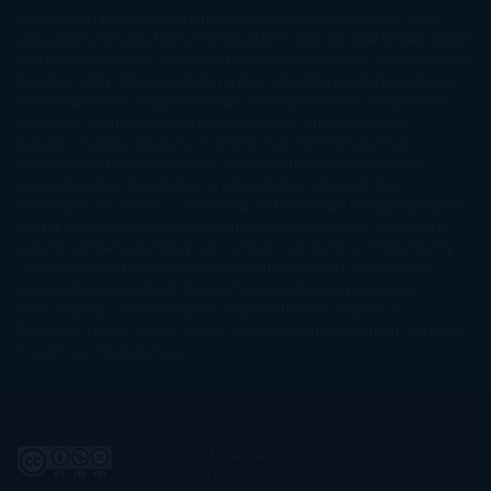
Simoni
María Dueñas
Marian Keyes
Marie Rutkoski
Mario Vagas
Llosa
Marta Estrada
Marta Francés
Marta Quintín
Max Brooks
Megan
Hart
Megan Maxwell
Mercedes Pinto Maldonado
Mia Sheridan
Milan
Kundera
Milly Johnson
Moderna de Pueblo
Mónica Carillo
Mónica
Gutiérrez
Mónica Vázquez
Naiara Domínguez
Nalini Singh
Naomi
Novik
Neil Gaiman
Nicolas Barreau
Nicole Williams
Noelia
Amarillo
Pamela Aidan
Patrick Ness
Patrick Rothfuss
Paul
Auster
Paula Hawkins
Pauline Réage
Paullina Simons
Rachel
Gibson
Rainbow Rowell
Raine Miller
Robin Schone
Robin
Scoresby
Ruth Ware
S. J. Hooks
Sally Thorne
Sam Savage
Samantha
Young
Sandra Brown
Sara Ballarín
Sara Mesa
Sarah J. Maas
Sarah
Lark
Sarah MacLean
Saray García
Shari Lapena
Shea Olsen
Sherry
Thomas
Sophie Hannah
Sophie Kinsella
Stephen Chbosky
Stieg
Larsson
Susan Elizabeth Phillips
Susanna Kearsley
Suzanne
Collins
Sylvain Reynard
Sylvia Day
Tabitha Suzuma
Terry
Pratchett
Tracey Garvis Graves
Valerio Massimo Manfredi
Veronica
Rossi
Xuso Jones
Zahara
El Ojo Lector
by
www.elojolector.com
is licensed
under a
Creative Commons Reconocimiento-