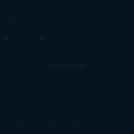
Sobre mí
Aviso Legal
Contacto
Editoriales
Ayúdame
2016. Creado con
por
El Ojo Lector
.
Categorías
1-Star
2-Stars
3-Stars
4-Stars
5-Stars
Artículos
periodísticos
Aventuras
Blog
Canción de Hielo y Fuego
Chick-
Lit
Ciencia
Ficción
Clásicos
Colaboraciones
Comic
Concursos
Crecemos
Descarga
del libro
Drama
Duda Gramatical
El Ojo de Sauron
El poema de la
semana
Encuestas
Erótica
Especiales
Fantasía y Ciencia
Ficción
Feeling Good
Hay
vida
Histórica
Humor
Infantil
Intriga
Juvenil
Lecturas
Anticipadas
Libros que enganchan
Listas
Literatura
Fantástica
Literatura Japonesa
LofbuksDesigns
Los más vendidos
Mi
opinión
Narrativa
No ficción
Novela de misterio y suspense
Novela