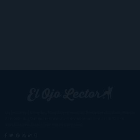
Un lector en la sombra. Escribo por escribir. Recomiendo libros. Blanco
y en botella. ¿Qué queréis más? Leed y no veáis tanta tele. O leed
mientras veis la tele, que eso es muy sano.