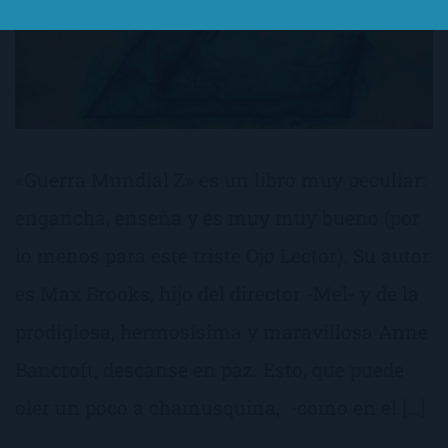
«Guerra Mundial Z» es un libro muy peculiar:
engancha, enseña y es muy muy bueno (por
lo menos para este triste Ojo Lector). Su autor
es Max Brooks, hijo del director -Mel- y de la
prodigiosa, hermosísima y maravillosa Anne
Bancroft, descanse en paz. Esto, que puede
oler un poco a chamusquina, -como en el […]