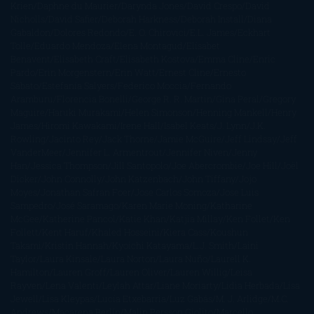
Krien
Daphne du Maurier
Darynda Jones
David Crespo
David
Nicholls
David Safier
Deborah Harkness
Deborah Install
Diana
Gabaldon
Dolores Redondo
E. O. Chirovici
E.L. James
Eckhart
Tolle
Eduardo Mendoza
Elena Montagud
Elísabet
Benavent
Elisabeth Craft
Elisabeth Kostova
Emma Cline
Enric
Pardo
Erin Morgenstern
Erin Watt
Ernest Cline
Ernesto
Sábato
Estefanía Salyers
Federico Moccia
Fernando
Aramburu
Florencia Bonelli
George R. R. Martin
Gina Peral
Gregory
Maguire
Haruki Murakami
Helen Simonson
Henning Mankell
Henry
James
Hiromi Kawakami
Irene Hall
Isabel Keats
J. Lynn
J.K.
Rowling
Jacinto Rey
Jack Thorne
Jamie McGuire
Jeff Lindsay
Jeff
VanderMeer
Jennifer L. Armentrout
Jennifer Niven
Jenny
Han
Jessica Thompson
Jill Santopolo
Joe Abercrombie
Joe Hill
Joël
Dicker
John Connolly
John Katzenbach
John Tiffany
Jojo
Moyes
Jonathan Safran Foer
Jose Carlos Somoza
Jose Luis
Sampedro
José Saramago
Karen Marie Moning
Katharine
McGee
Katherine Pancol
Katie Khan
Katjia Millay
Ken Follet
Ken
Follett
Kent Haruf
Khaled Hosseini
Kiera Cass
Koushun
Takami
Kristin Hannah
Kyoichi Katayama
L.J. Smith
Laini
Taylor
Laura Kinsale
Laura Norton
Laura Nuño
Laurell K.
Hamilton
Lauren Groff
Lauren Oliver
Lauren Willig
Leisa
Rayven
Lena Valenti
Leylah Attar
Liane Moriarty
Lidia Herbada
Lisa
Jewell
Lisa Kleypas
Lucía Etxebarria
Luz Gabás
M. J. Arlidge
M.C.
Andrews
Macarena Berlín
Malin Persson Giolito
Marcello