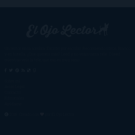
Un lector en la sombra. Escribo por escribir. Recomiendo libros. Blanco
y en botella. ¿Qué queréis más? Leed y no veáis tanta tele. O leed
mientras veis la tele, que eso es muy sano.
Sobre mí
Aviso Legal
Contacto
Editoriales
Ayúdame
2016. Creado con
por
El Ojo Lector
.