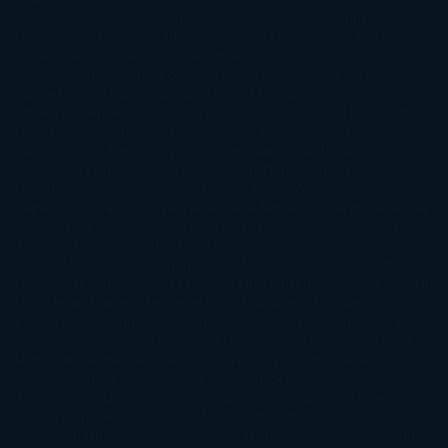
VanderMeer
Jennifer L. Armentrout
Jennifer Niven
Jenny
Han
Jessica Thompson
Jill Santopolo
Joe Abercrombie
Joe Hill
Joël
Dicker
John Connolly
John Katzenbach
John Tiffany
Jojo
Moyes
Jonathan Safran Foer
Jose Carlos Somoza
Jose Luis
Sampedro
José Saramago
Karen Marie Moning
Katharine
McGee
Katherine Pancol
Katie Khan
Katjia Millay
Ken Follet
Ken
Follett
Kent Haruf
Khaled Hosseini
Kiera Cass
Koushun
Takami
Kristin Hannah
Kyoichi Katayama
L.J. Smith
Laini
Taylor
Laura Kinsale
Laura Norton
Laura Nuño
Laurell K.
Hamilton
Lauren Groff
Lauren Oliver
Lauren Willig
Leisa
Rayven
Lena Valenti
Leylah Attar
Liane Moriarty
Lidia Herbada
Lisa
Jewell
Lisa Kleypas
Lucía Etxebarria
Luz Gabás
M. J. Arlidge
M.C.
Andrews
Macarena Berlín
Malin Persson Giolito
Marcello
Simoni
María Dueñas
Marian Keyes
Marie Rutkoski
Mario Vagas
Llosa
Marta Estrada
Marta Francés
Marta Quintín
Max Brooks
Megan
Hart
Megan Maxwell
Mercedes Pinto Maldonado
Mia Sheridan
Milan
Kundera
Milly Johnson
Moderna de Pueblo
Mónica Carillo
Mónica
Gutiérrez
Mónica Vázquez
Naiara Domínguez
Nalini Singh
Naomi
Novik
Neil Gaiman
Nicolas Barreau
Nicole Williams
Noelia
Amarillo
Pamela Aidan
Patrick Ness
Patrick Rothfuss
Paul
Auster
Paula Hawkins
Pauline Réage
Paullina Simons
Rachel
Gibson
Rainbow Rowell
Raine Miller
Robin Schone
Robin
Scoresby
Ruth Ware
S. J. Hooks
Sally Thorne
Sam Savage
Samantha