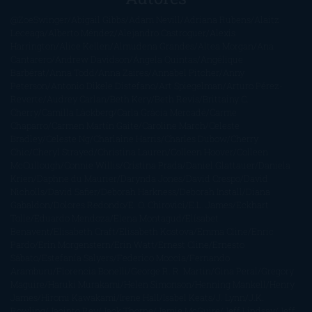
@ZoeSwinger
Abigail Gibbs
Adam Nevill
Adriana Rubens
Alaitz
Leceaga
Alberto Méndez
Alejandro Castroguer
Alexis
Harrington
Alice Kellen
Almudena Grandes
Altea Morgan
Ana
Cantarero
Andrew Davidson
Ángela Quintas
Angélique
Barbérat
Anna Todd
Anna Zaires
Annabel Pitcher
Anny
Peterson
Antonio Dikele Distefano
Art Spiegelman
Arturo Pérez-
Reverte
Audrey Carlan
Beth Kery
Beth Revis
Brittainy C.
Cherry
Camilla Läckberg
Carla Gràcia Mercadé
Carme
Chaparro
Carmen Martín Gaite
Caroline March
Celeste
Bradley
Celeste Ng
Charlaine Harris
Charles Dubow
Cherry
Chic
Cheryl Strayed
Christina Lauren
Colleen Hoover
Colleen
McCullough
Connie Willis
Cristina Prada
Daniel Glattauer
Daniela
Krien
Daphne du Maurier
Darynda Jones
David Crespo
David
Nicholls
David Safier
Deborah Harkness
Deborah Install
Diana
Gabaldon
Dolores Redondo
E. O. Chirovici
E.L. James
Eckhart
Tolle
Eduardo Mendoza
Elena Montagud
Elísabet
Benavent
Elisabeth Craft
Elisabeth Kostova
Emma Cline
Enric
Pardo
Erin Morgenstern
Erin Watt
Ernest Cline
Ernesto
Sábato
Estefanía Salyers
Federico Moccia
Fernando
Aramburu
Florencia Bonelli
George R. R. Martin
Gina Peral
Gregory
Maguire
Haruki Murakami
Helen Simonson
Henning Mankell
Henry
James
Hiromi Kawakami
Irene Hall
Isabel Keats
J. Lynn
J.K.
Rowling
Jacinto Rey
Jack Thorne
Jamie McGuire
Jeff Lindsay
Jeff