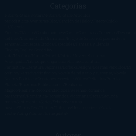
Categorías
1-Star
2-Stars
3-Stars
4-Stars
5-Stars
Artículos
periodísticos
Aventuras
Blog
Canción de Hielo y Fuego
Chick-
Lit
Ciencia
Ficción
Clásicos
Colaboraciones
Comic
Concursos
Crecemos
Descarga
del libro
Drama
Duda Gramatical
El Ojo de Sauron
El poema de la
semana
Encuestas
Erótica
Especiales
Fantasía y Ciencia
Ficción
Feeling Good
Hay
vida
Histórica
Humor
Infantil
Intriga
Juvenil
Lecturas
Anticipadas
Libros que enganchan
Listas
Literatura
Fantástica
Literatura Japonesa
LofbuksDesigns
Los más vendidos
Mi
opinión
Narrativa
No ficción
Novela de misterio y suspense
Novela
Negra y Policiaca
Ocasiones especiales
Otros
Películas
Premio
Planeta
Próximas Publicaciones
Realismo
Mágico
Realista
Recomendaciones
Reseñas
Romance
paranormal
Romántica
Romántica Victoriana
Sagas
Segunda
mano
Sentimental
Series
Sobrevivir a una
novela
Terror
Test
Thriller
Trilogías
Uncategorized
Ya a la
venta
Young Adults
¡No me gusta!
Autores