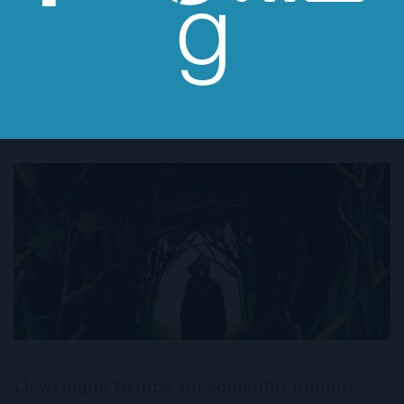
El Nombre del Viento
de
Patrick Rothfuss
Llevo algún tiempo sin comentar ningún