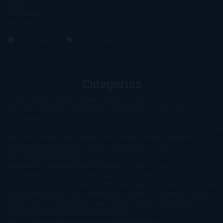
Contacto
Editoriales
Ayúdame
2016. Creado con
por
El Ojo Lector
.
Categorías
1-Star
2-Stars
3-Stars
4-Stars
5-Stars
Artículos
periodísticos
Aventuras
Blog
Canción de Hielo y Fuego
Chick-
Lit
Ciencia
Ficción
Clásicos
Colaboraciones
Comic
Concursos
Crecemos
Descarga
del libro
Drama
Duda Gramatical
El Ojo de Sauron
El poema de la
semana
Encuestas
Erótica
Especiales
Fantasía y Ciencia
Ficción
Feeling Good
Hay
vida
Histórica
Humor
Infantil
Intriga
Juvenil
Lecturas
Anticipadas
Libros que enganchan
Listas
Literatura
Fantástica
Literatura Japonesa
LofbuksDesigns
Los más vendidos
Mi
opinión
Narrativa
No ficción
Novela de misterio y suspense
Novela
Negra y Policiaca
Ocasiones especiales
Otros
Películas
Premio
Planeta
Próximas Publicaciones
Realismo
Mágico
Realista
Recomendaciones
Reseñas
Romance