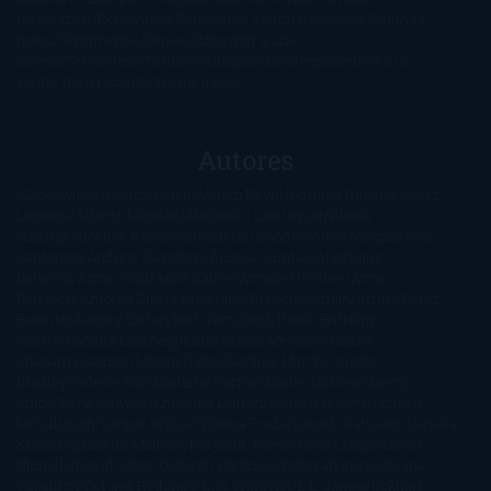
paranormal
Romántica
Romántica Victoriana
Sagas
Segunda
mano
Sentimental
Series
Sobrevivir a una
novela
Terror
Test
Thriller
Trilogías
Uncategorized
Ya a la
venta
Young Adults
¡No me gusta!
Autores
@ZoeSwinger
Abigail Gibbs
Adam Nevill
Adriana Rubens
Alaitz
Leceaga
Alberto Méndez
Alejandro Castroguer
Alexis
Harrington
Alice Kellen
Almudena Grandes
Altea Morgan
Ana
Cantarero
Andrew Davidson
Ángela Quintas
Angélique
Barbérat
Anna Todd
Anna Zaires
Annabel Pitcher
Anny
Peterson
Antonio Dikele Distefano
Art Spiegelman
Arturo Pérez-
Reverte
Audrey Carlan
Beth Kery
Beth Revis
Brittainy C.
Cherry
Camilla Läckberg
Carla Gràcia Mercadé
Carme
Chaparro
Carmen Martín Gaite
Caroline March
Celeste
Bradley
Celeste Ng
Charlaine Harris
Charles Dubow
Cherry
Chic
Cheryl Strayed
Christina Lauren
Colleen Hoover
Colleen
McCullough
Connie Willis
Cristina Prada
Daniel Glattauer
Daniela
Krien
Daphne du Maurier
Darynda Jones
David Crespo
David
Nicholls
David Safier
Deborah Harkness
Deborah Install
Diana
Gabaldon
Dolores Redondo
E. O. Chirovici
E.L. James
Eckhart