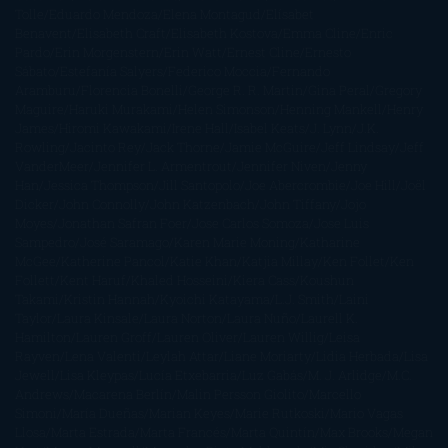
Tolle
Eduardo Mendoza
Elena Montagud
Elísabet
Benavent
Elisabeth Craft
Elisabeth Kostova
Emma Cline
Enric
Pardo
Erin Morgenstern
Erin Watt
Ernest Cline
Ernesto
Sábato
Estefanía Salyers
Federico Moccia
Fernando
Aramburu
Florencia Bonelli
George R. R. Martin
Gina Peral
Gregory
Maguire
Haruki Murakami
Helen Simonson
Henning Mankell
Henry
James
Hiromi Kawakami
Irene Hall
Isabel Keats
J. Lynn
J.K.
Rowling
Jacinto Rey
Jack Thorne
Jamie McGuire
Jeff Lindsay
Jeff
VanderMeer
Jennifer L. Armentrout
Jennifer Niven
Jenny
Han
Jessica Thompson
Jill Santopolo
Joe Abercrombie
Joe Hill
Joël
Dicker
John Connolly
John Katzenbach
John Tiffany
Jojo
Moyes
Jonathan Safran Foer
Jose Carlos Somoza
Jose Luis
Sampedro
José Saramago
Karen Marie Moning
Katharine
McGee
Katherine Pancol
Katie Khan
Katjia Millay
Ken Follet
Ken
Follett
Kent Haruf
Khaled Hosseini
Kiera Cass
Koushun
Takami
Kristin Hannah
Kyoichi Katayama
L.J. Smith
Laini
Taylor
Laura Kinsale
Laura Norton
Laura Nuño
Laurell K.
Hamilton
Lauren Groff
Lauren Oliver
Lauren Willig
Leisa
Rayven
Lena Valenti
Leylah Attar
Liane Moriarty
Lidia Herbada
Lisa
Jewell
Lisa Kleypas
Lucía Etxebarria
Luz Gabás
M. J. Arlidge
M.C.
Andrews
Macarena Berlín
Malin Persson Giolito
Marcello
Simoni
María Dueñas
Marian Keyes
Marie Rutkoski
Mario Vagas
Llosa
Marta Estrada
Marta Francés
Marta Quintín
Max Brooks
Megan