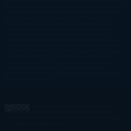
Hart
Megan Maxwell
Mercedes Pinto Maldonado
Mia Sheridan
Milan
Kundera
Milly Johnson
Moderna de Pueblo
Mónica Carillo
Mónica
Gutiérrez
Mónica Vázquez
Naiara Domínguez
Nalini Singh
Naomi
Novik
Neil Gaiman
Nicolas Barreau
Nicole Williams
Noelia
Amarillo
Pamela Aidan
Patrick Ness
Patrick Rothfuss
Paul
Auster
Paula Hawkins
Pauline Réage
Paullina Simons
Rachel
Gibson
Rainbow Rowell
Raine Miller
Robin Schone
Robin
Scoresby
Ruth Ware
S. J. Hooks
Sally Thorne
Sam Savage
Samantha
Young
Sandra Brown
Sara Ballarín
Sara Mesa
Sarah J. Maas
Sarah
Lark
Sarah MacLean
Saray García
Shari Lapena
Shea Olsen
Sherry
Thomas
Sophie Hannah
Sophie Kinsella
Stephen Chbosky
Stieg
Larsson
Susan Elizabeth Phillips
Susanna Kearsley
Suzanne
Collins
Sylvain Reynard
Sylvia Day
Tabitha Suzuma
Terry
Pratchett
Tracey Garvis Graves
Valerio Massimo Manfredi
Veronica
Rossi
Xuso Jones
Zahara
El Ojo Lector
by
www.elojolector.com
is licensed
under a
Creative Commons Reconocimiento-
NoComercial-SinObraDerivada 3.0 Unported License
. Creado a partir
de la obra en
www.elojolector.com
.