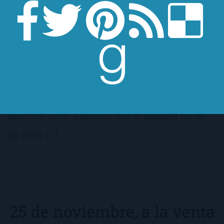
Como sabéis, «La chica que soñaba con una
cerilla y un bidón de gasolina» es la segunda
parte de Millenium, la trilogía (¿inconclusa?)
de un señor noruego llamado Stieg Larsson
que llevó, durante toda su existencia, unos
hábitos de vida un tanto peculariares y
nocivos. El Sr. Larsson, por si alguien no se
ha leído […]
25 de noviembre, a la venta