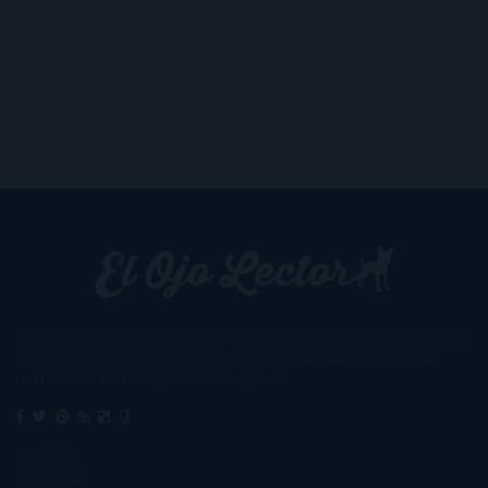
Un lector en la sombra. Escribo por escribir. Recomiendo libros. Blanco
y en botella. ¿Qué queréis más? Leed y no veáis tanta tele. O leed
mientras veis la tele, que eso es muy sano.
Sobre mí
Aviso Legal