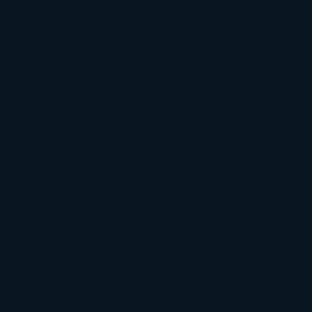
Reverte
Audrey Carlan
Beth Kery
Beth Revis
Brittainy C.
Cherry
Camilla Läckberg
Carla Gràcia Mercadé
Carme
Chaparro
Carmen Martín Gaite
Caroline March
Celeste
Bradley
Celeste Ng
Charlaine Harris
Charles Dubow
Cherry
Chic
Cheryl Strayed
Christina Lauren
Colleen Hoover
Colleen
McCullough
Connie Willis
Cristina Prada
Daniel Glattauer
Daniela
Krien
Daphne du Maurier
Darynda Jones
David Crespo
David
Nicholls
David Safier
Deborah Harkness
Deborah Install
Diana
Gabaldon
Dolores Redondo
E. O. Chirovici
E.L. James
Eckhart
Tolle
Eduardo Mendoza
Elena Montagud
Elísabet
Benavent
Elisabeth Craft
Elisabeth Kostova
Emma Cline
Enric
Pardo
Erin Morgenstern
Erin Watt
Ernest Cline
Ernesto
Sábato
Estefanía Salyers
Federico Moccia
Fernando
Aramburu
Florencia Bonelli
George R. R. Martin
Gina Peral
Gregory
Maguire
Haruki Murakami
Helen Simonson
Henning Mankell
Henry
James
Hiromi Kawakami
Irene Hall
Isabel Keats
J. Lynn
J.K.
Rowling
Jacinto Rey
Jack Thorne
Jamie McGuire
Jeff Lindsay
Jeff
VanderMeer
Jennifer L. Armentrout
Jennifer Niven
Jenny
Han
Jessica Thompson
Jill Santopolo
Joe Abercrombie
Joe Hill
Joël
Dicker
John Connolly
John Katzenbach
John Tiffany
Jojo
Moyes
Jonathan Safran Foer
Jose Carlos Somoza
Jose Luis
Sampedro
José Saramago
Karen Marie Moning
Katharine
McGee
Katherine Pancol
Katie Khan
Katjia Millay
Ken Follet
Ken
Follett
Kent Haruf
Khaled Hosseini
Kiera Cass
Koushun