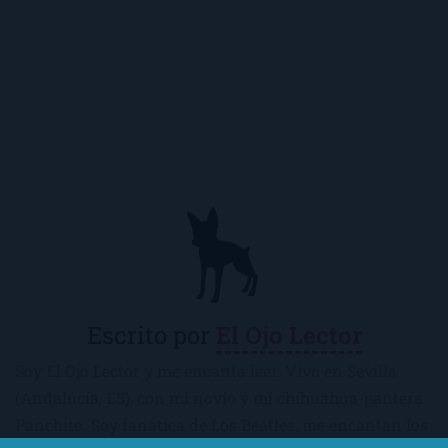
Escrito por
El Ojo Lector
Soy El Ojo Lector y me encanta leer. Vivo en Sevilla
(Andalucía, ES), con mi novio y mi chihuahua-pantera
Panchito. Soy fanática de Los Beatles, me encantan los