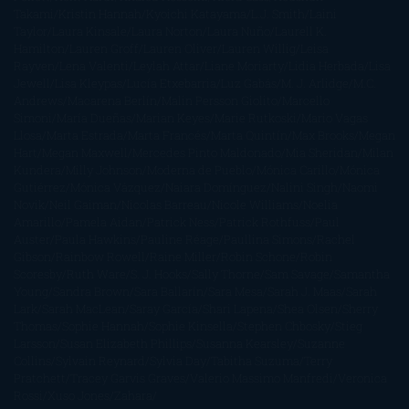
Takami
Kristin Hannah
Kyoichi Katayama
L.J. Smith
Laini
Taylor
Laura Kinsale
Laura Norton
Laura Nuño
Laurell K.
Hamilton
Lauren Groff
Lauren Oliver
Lauren Willig
Leisa
Rayven
Lena Valenti
Leylah Attar
Liane Moriarty
Lidia Herbada
Lisa
Jewell
Lisa Kleypas
Lucía Etxebarria
Luz Gabás
M. J. Arlidge
M.C.
Andrews
Macarena Berlín
Malin Persson Giolito
Marcello
Simoni
María Dueñas
Marian Keyes
Marie Rutkoski
Mario Vagas
Llosa
Marta Estrada
Marta Francés
Marta Quintín
Max Brooks
Megan
Hart
Megan Maxwell
Mercedes Pinto Maldonado
Mia Sheridan
Milan
Kundera
Milly Johnson
Moderna de Pueblo
Mónica Carillo
Mónica
Gutiérrez
Mónica Vázquez
Naiara Domínguez
Nalini Singh
Naomi
Novik
Neil Gaiman
Nicolas Barreau
Nicole Williams
Noelia
Amarillo
Pamela Aidan
Patrick Ness
Patrick Rothfuss
Paul
Auster
Paula Hawkins
Pauline Réage
Paullina Simons
Rachel
Gibson
Rainbow Rowell
Raine Miller
Robin Schone
Robin
Scoresby
Ruth Ware
S. J. Hooks
Sally Thorne
Sam Savage
Samantha
Young
Sandra Brown
Sara Ballarín
Sara Mesa
Sarah J. Maas
Sarah
Lark
Sarah MacLean
Saray García
Shari Lapena
Shea Olsen
Sherry
Thomas
Sophie Hannah
Sophie Kinsella
Stephen Chbosky
Stieg
Larsson
Susan Elizabeth Phillips
Susanna Kearsley
Suzanne
Collins
Sylvain Reynard
Sylvia Day
Tabitha Suzuma
Terry
Pratchett
Tracey Garvis Graves
Valerio Massimo Manfredi
Veronica
Rossi
Xuso Jones
Zahara