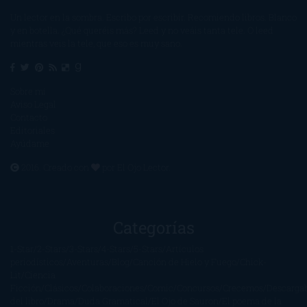
Un lector en la sombra. Escribo por escribir. Recomiendo libros. Blanco
y en botella. ¿Qué queréis más? Leed y no veáis tanta tele. O leed
mientras veis la tele, que eso es muy sano.
Sobre mí
Aviso Legal
Contacto
Editoriales
Ayúdame
2016. Creado con
por
El Ojo Lector
.
Categorías
1-Star
2-Stars
3-Stars
4-Stars
5-Stars
Artículos
periodísticos
Aventuras
Blog
Canción de Hielo y Fuego
Chick-
Lit
Ciencia
Ficción
Clásicos
Colaboraciones
Comic
Concursos
Crecemos
Descarga
del libro
Drama
Duda Gramatical
El Ojo de Sauron
El poema de la