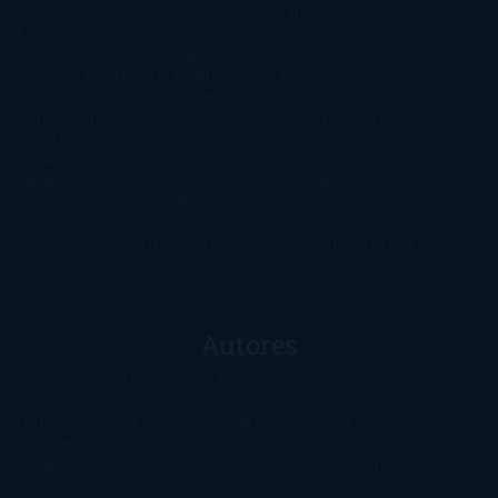
semana
Encuestas
Erótica
Especiales
Fantasía y Ciencia
Ficción
Feeling Good
Hay
vida
Histórica
Humor
Infantil
Intriga
Juvenil
Lecturas
Anticipadas
Libros que enganchan
Listas
Literatura
Fantástica
Literatura Japonesa
LofbuksDesigns
Los más vendidos
Mi
opinión
Narrativa
No ficción
Novela de misterio y suspense
Novela
Negra y Policiaca
Ocasiones especiales
Otros
Películas
Premio
Planeta
Próximas Publicaciones
Realismo
Mágico
Realista
Recomendaciones
Reseñas
Romance
paranormal
Romántica
Romántica Victoriana
Sagas
Segunda
mano
Sentimental
Series
Sobrevivir a una
novela
Terror
Test
Thriller
Trilogías
Uncategorized
Ya a la
venta
Young Adults
¡No me gusta!
Autores
@ZoeSwinger
Abigail Gibbs
Adam Nevill
Adriana Rubens
Alaitz
Leceaga
Alberto Méndez
Alejandro Castroguer
Alexis
Harrington
Alice Kellen
Almudena Grandes
Altea Morgan
Ana
Cantarero
Andrew Davidson
Ángela Quintas
Angélique
Barbérat
Anna Todd
Anna Zaires
Annabel Pitcher
Anny
Peterson
Antonio Dikele Distefano
Art Spiegelman
Arturo Pérez-