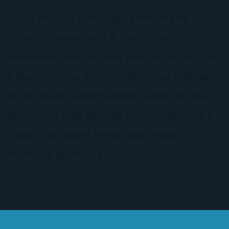
Como muchos sabéis, por parte de este Ojo
Lector, el venerable R.R. Martin fue
perdonado hace un buen tiempo; cuando tuvo
a bien terminar el quinto libro (que todavía
no he tenido la oportunidad de leer) de una
fascinante saga llamada Canción de Hielo y
Fuego. Por todo el tiempo que le tomó
escribirla, parece […]