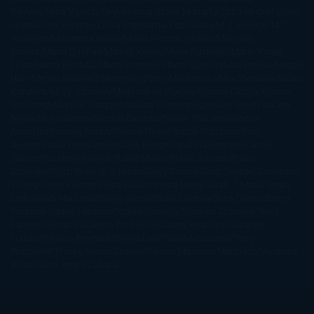
Rayven
Lena Valenti
Leylah Attar
Liane Moriarty
Lidia Herbada
Lisa
Jewell
Lisa Kleypas
Lucía Etxebarria
Luz Gabás
M. J. Arlidge
M.C.
Andrews
Macarena Berlín
Malin Persson Giolito
Marcello
Simoni
María Dueñas
Marian Keyes
Marie Rutkoski
Mario Vagas
Llosa
Marta Estrada
Marta Francés
Marta Quintín
Max Brooks
Megan
Hart
Megan Maxwell
Mercedes Pinto Maldonado
Mia Sheridan
Milan
Kundera
Milly Johnson
Moderna de Pueblo
Mónica Carillo
Mónica
Gutiérrez
Mónica Vázquez
Naiara Domínguez
Nalini Singh
Naomi
Novik
Neil Gaiman
Nicolas Barreau
Nicole Williams
Noelia
Amarillo
Pamela Aidan
Patrick Ness
Patrick Rothfuss
Paul
Auster
Paula Hawkins
Pauline Réage
Paullina Simons
Rachel
Gibson
Rainbow Rowell
Raine Miller
Robin Schone
Robin
Scoresby
Ruth Ware
S. J. Hooks
Sally Thorne
Sam Savage
Samantha
Young
Sandra Brown
Sara Ballarín
Sara Mesa
Sarah J. Maas
Sarah
Lark
Sarah MacLean
Saray García
Shari Lapena
Shea Olsen
Sherry
Thomas
Sophie Hannah
Sophie Kinsella
Stephen Chbosky
Stieg
Larsson
Susan Elizabeth Phillips
Susanna Kearsley
Suzanne
Collins
Sylvain Reynard
Sylvia Day
Tabitha Suzuma
Terry
Pratchett
Tracey Garvis Graves
Valerio Massimo Manfredi
Veronica
Rossi
Xuso Jones
Zahara