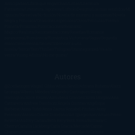
Anticipadas
Libros que enganchan
Listas
Literatura
Fantástica
Literatura Japonesa
LofbuksDesigns
Los más vendidos
Mi
opinión
Narrativa
No ficción
Novela de misterio y suspense
Novela
Negra y Policiaca
Ocasiones especiales
Otros
Películas
Premio
Planeta
Próximas Publicaciones
Realismo
Mágico
Realista
Recomendaciones
Reseñas
Romance
paranormal
Romántica
Romántica Victoriana
Sagas
Segunda
mano
Sentimental
Series
Sobrevivir a una
novela
Terror
Test
Thriller
Trilogías
Uncategorized
Ya a la
venta
Young Adults
¡No me gusta!
Autores
@ZoeSwinger
Abigail Gibbs
Adam Nevill
Adriana Rubens
Alaitz
Leceaga
Alberto Méndez
Alejandro Castroguer
Alexis
Harrington
Alice Kellen
Almudena Grandes
Altea Morgan
Ana
Cantarero
Andrew Davidson
Ángela Quintas
Angélique
Barbérat
Anna Todd
Anna Zaires
Annabel Pitcher
Anny
Peterson
Antonio Dikele Distefano
Art Spiegelman
Arturo Pérez-
Reverte
Audrey Carlan
Beth Kery
Beth Revis
Brittainy C.
Cherry
Camilla Läckberg
Carla Gràcia Mercadé
Carme
Chaparro
Carmen Martín Gaite
Caroline March
Celeste