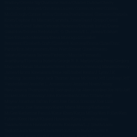
Bradley
Celeste Ng
Charlaine Harris
Charles Dubow
Cherry
Chic
Cheryl Strayed
Christina Lauren
Colleen Hoover
Colleen
McCullough
Connie Willis
Cristina Prada
Daniel Glattauer
Daniela
Krien
Daphne du Maurier
Darynda Jones
David Crespo
David
Nicholls
David Safier
Deborah Harkness
Deborah Install
Diana
Gabaldon
Dolores Redondo
E. O. Chirovici
E.L. James
Eckhart
Tolle
Eduardo Mendoza
Elena Montagud
Elísabet
Benavent
Elisabeth Craft
Elisabeth Kostova
Emma Cline
Enric
Pardo
Erin Morgenstern
Erin Watt
Ernest Cline
Ernesto
Sábato
Estefanía Salyers
Federico Moccia
Fernando
Aramburu
Florencia Bonelli
George R. R. Martin
Gina Peral
Gregory
Maguire
Haruki Murakami
Helen Simonson
Henning Mankell
Henry
James
Hiromi Kawakami
Irene Hall
Isabel Keats
J. Lynn
J.K.
Rowling
Jacinto Rey
Jack Thorne
Jamie McGuire
Jeff Lindsay
Jeff
VanderMeer
Jennifer L. Armentrout
Jennifer Niven
Jenny
Han
Jessica Thompson
Jill Santopolo
Joe Abercrombie
Joe Hill
Joël
Dicker
John Connolly
John Katzenbach
John Tiffany
Jojo
Moyes
Jonathan Safran Foer
Jose Carlos Somoza
Jose Luis
Sampedro
José Saramago
Karen Marie Moning
Katharine
McGee
Katherine Pancol
Katie Khan
Katjia Millay
Ken Follet
Ken
Follett
Kent Haruf
Khaled Hosseini
Kiera Cass
Koushun
Takami
Kristin Hannah
Kyoichi Katayama
L.J. Smith
Laini
Taylor
Laura Kinsale
Laura Norton
Laura Nuño
Laurell K.
Hamilton
Lauren Groff
Lauren Oliver
Lauren Willig
Leisa