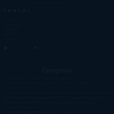
mientras veis la tele, que eso es muy sano.
Sobre mí
Aviso Legal
Contacto
Editoriales
Ayúdame
2016. Creado con
por
El Ojo Lector
.
Categorías
1-Star
2-Stars
3-Stars
4-Stars
5-Stars
Artículos
periodísticos
Aventuras
Blog
Canción de Hielo y Fuego
Chick-
Lit
Ciencia
Ficción
Clásicos
Colaboraciones
Comic
Concursos
Crecemos
Descarga
del libro
Drama
Duda Gramatical
El Ojo de Sauron
El poema de la
semana
Encuestas
Erótica
Especiales
Fantasía y Ciencia
Ficción
Feeling Good
Hay
vida
Histórica
Humor
Infantil
Intriga
Juvenil
Lecturas