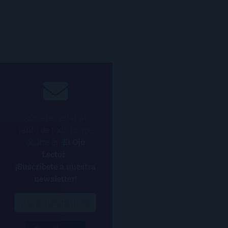
¿Quieres estar al
tanto de todo lo que
ocurre en
El Ojo
Lector
?
¡Suscríbete a nuestra
newsletter!