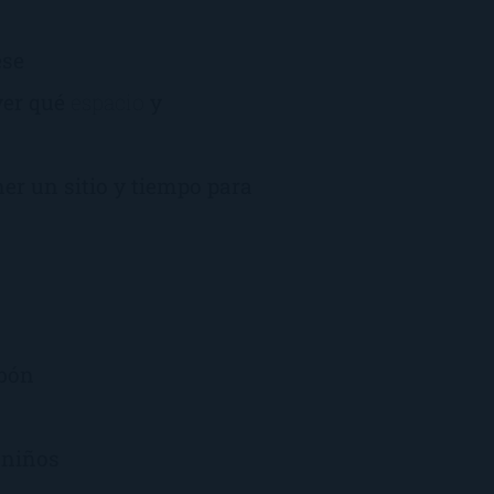
ese
 ver qué
espacio
y
er un sitio y tiempo para
rbón
 niños