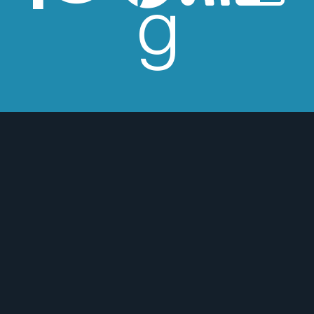
ión
 para