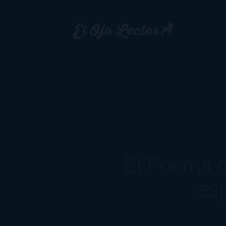
El Poema d
es