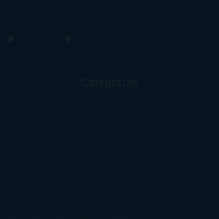
Contacto
Editoriales
Ayúdame
2016. Creado con
por
El Ojo Lector
.
Categorías
1-Star
2-Stars
3-Stars
4-Stars
5-Stars
Artículos
periodísticos
Aventuras
Blog
Canción de Hielo y Fuego
Chick-
Lit
Ciencia
Ficción
Clásicos
Colaboraciones
Comic
Concursos
Crecemos
Descarga
del libro
Drama
Duda Gramatical
El Ojo de Sauron
El poema de la
semana
Encuestas
Erótica
Especiales
Fantasía y Ciencia
Ficción
Feeling Good
Hay
vida
Histórica
Humor
Infantil
Intriga
Juvenil
Lecturas
Anticipadas
Libros que enganchan
Listas
Literatura
Fantástica
Literatura Japonesa
LofbuksDesigns
Los más vendidos
Mi
opinión
Narrativa
No ficción
Novela de misterio y suspense
Novela
Negra y Policiaca
Ocasiones especiales
Otros
Películas
Premio
Planeta
Próximas Publicaciones
Realismo
Mágico
Realista
Recomendaciones
Reseñas
Romance