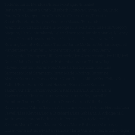
Tolle
Eduardo Mendoza
Elena Montagud
Elísabet
Benavent
Elisabeth Craft
Elisabeth Kostova
Emma Cline
Enric
Pardo
Erin Morgenstern
Erin Watt
Ernest Cline
Ernesto
Sábato
Estefanía Salyers
Federico Moccia
Fernando
Aramburu
Florencia Bonelli
George R. R. Martin
Gina Peral
Gregory
Maguire
Haruki Murakami
Helen Simonson
Henning Mankell
Henry
James
Hiromi Kawakami
Irene Hall
Isabel Keats
J. Lynn
J.K.
Rowling
Jacinto Rey
Jack Thorne
Jamie McGuire
Jeff Lindsay
Jeff
VanderMeer
Jennifer L. Armentrout
Jennifer Niven
Jenny
Han
Jessica Thompson
Jill Santopolo
Joe Abercrombie
Joe Hill
Joël
Dicker
John Connolly
John Katzenbach
John Tiffany
Jojo
Moyes
Jonathan Safran Foer
Jose Carlos Somoza
Jose Luis
Sampedro
José Saramago
Karen Marie Moning
Katharine
McGee
Katherine Pancol
Katie Khan
Katjia Millay
Ken Follet
Ken
Follett
Kent Haruf
Khaled Hosseini
Kiera Cass
Koushun
Takami
Kristin Hannah
Kyoichi Katayama
L.J. Smith
Laini
Taylor
Laura Kinsale
Laura Norton
Laura Nuño
Laurell K.
Hamilton
Lauren Groff
Lauren Oliver
Lauren Willig
Leisa
Rayven
Lena Valenti
Leylah Attar
Liane Moriarty
Lidia Herbada
Lisa
Jewell
Lisa Kleypas
Lucía Etxebarria
Luz Gabás
M. J. Arlidge
M.C.
Andrews
Macarena Berlín
Malin Persson Giolito
Marcello
Simoni
María Dueñas
Marian Keyes
Marie Rutkoski
Mario Vagas
Llosa
Marta Estrada
Marta Francés
Marta Quintín
Max Brooks
Megan