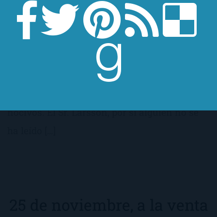
Como sabéis, «La chica que soñaba con una
cerilla y un bidón de gasolina» es la segunda
parte de Millenium, la trilogía (¿inconclusa?)
de un señor noruego llamado Stieg Larsson
que llevó, durante toda su existencia, unos
hábitos de vida un tanto peculariares y
nocivos. El Sr. Larsson, por si alguien no se
ha leído […]
25 de noviembre, a la venta