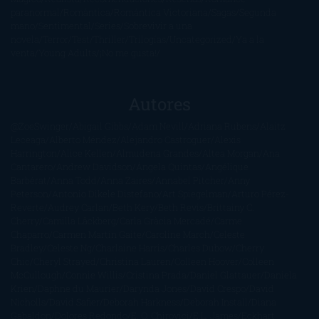
paranormal
Romántica
Romántica Victoriana
Sagas
Segunda
mano
Sentimental
Series
Sobrevivir a una
novela
Terror
Test
Thriller
Trilogías
Uncategorized
Ya a la
venta
Young Adults
¡No me gusta!
Autores
@ZoeSwinger
Abigail Gibbs
Adam Nevill
Adriana Rubens
Alaitz
Leceaga
Alberto Méndez
Alejandro Castroguer
Alexis
Harrington
Alice Kellen
Almudena Grandes
Altea Morgan
Ana
Cantarero
Andrew Davidson
Ángela Quintas
Angélique
Barbérat
Anna Todd
Anna Zaires
Annabel Pitcher
Anny
Peterson
Antonio Dikele Distefano
Art Spiegelman
Arturo Pérez-
Reverte
Audrey Carlan
Beth Kery
Beth Revis
Brittainy C.
Cherry
Camilla Läckberg
Carla Gràcia Mercadé
Carme
Chaparro
Carmen Martín Gaite
Caroline March
Celeste
Bradley
Celeste Ng
Charlaine Harris
Charles Dubow
Cherry
Chic
Cheryl Strayed
Christina Lauren
Colleen Hoover
Colleen
McCullough
Connie Willis
Cristina Prada
Daniel Glattauer
Daniela
Krien
Daphne du Maurier
Darynda Jones
David Crespo
David
Nicholls
David Safier
Deborah Harkness
Deborah Install
Diana
Gabaldon
Dolores Redondo
E. O. Chirovici
E.L. James
Eckhart