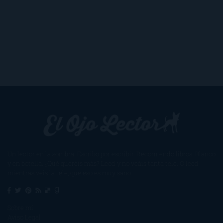
Un lector en la sombra. Escribo por escribir. Recomiendo libros. Blanco
y en botella. ¿Qué queréis más? Leed y no veáis tanta tele. O leed
mientras veis la tele, que eso es muy sano.
Sobre mí
Aviso Legal