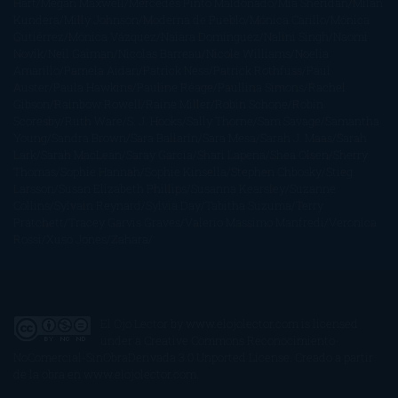
Hart
Megan Maxwell
Mercedes Pinto Maldonado
Mia Sheridan
Milan
Kundera
Milly Johnson
Moderna de Pueblo
Mónica Carillo
Mónica
Gutiérrez
Mónica Vázquez
Naiara Domínguez
Nalini Singh
Naomi
Novik
Neil Gaiman
Nicolas Barreau
Nicole Williams
Noelia
Amarillo
Pamela Aidan
Patrick Ness
Patrick Rothfuss
Paul
Auster
Paula Hawkins
Pauline Réage
Paullina Simons
Rachel
Gibson
Rainbow Rowell
Raine Miller
Robin Schone
Robin
Scoresby
Ruth Ware
S. J. Hooks
Sally Thorne
Sam Savage
Samantha
Young
Sandra Brown
Sara Ballarín
Sara Mesa
Sarah J. Maas
Sarah
Lark
Sarah MacLean
Saray García
Shari Lapena
Shea Olsen
Sherry
Thomas
Sophie Hannah
Sophie Kinsella
Stephen Chbosky
Stieg
Larsson
Susan Elizabeth Phillips
Susanna Kearsley
Suzanne
Collins
Sylvain Reynard
Sylvia Day
Tabitha Suzuma
Terry
Pratchett
Tracey Garvis Graves
Valerio Massimo Manfredi
Veronica
Rossi
Xuso Jones
Zahara
El Ojo Lector
by
www.elojolector.com
is licensed
under a
Creative Commons Reconocimiento-
NoComercial-SinObraDerivada 3.0 Unported License
. Creado a partir
de la obra en
www.elojolector.com
.