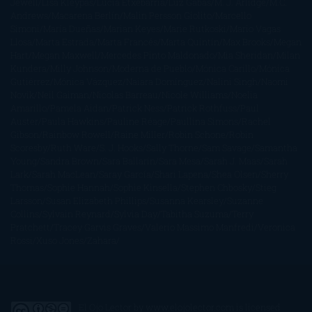
Jewell
Lisa Kleypas
Lucía Etxebarria
Luz Gabás
M. J. Arlidge
M.C.
Andrews
Macarena Berlín
Malin Persson Giolito
Marcello
Simoni
María Dueñas
Marian Keyes
Marie Rutkoski
Mario Vagas
Llosa
Marta Estrada
Marta Francés
Marta Quintín
Max Brooks
Megan
Hart
Megan Maxwell
Mercedes Pinto Maldonado
Mia Sheridan
Milan
Kundera
Milly Johnson
Moderna de Pueblo
Mónica Carillo
Mónica
Gutiérrez
Mónica Vázquez
Naiara Domínguez
Nalini Singh
Naomi
Novik
Neil Gaiman
Nicolas Barreau
Nicole Williams
Noelia
Amarillo
Pamela Aidan
Patrick Ness
Patrick Rothfuss
Paul
Auster
Paula Hawkins
Pauline Réage
Paullina Simons
Rachel
Gibson
Rainbow Rowell
Raine Miller
Robin Schone
Robin
Scoresby
Ruth Ware
S. J. Hooks
Sally Thorne
Sam Savage
Samantha
Young
Sandra Brown
Sara Ballarín
Sara Mesa
Sarah J. Maas
Sarah
Lark
Sarah MacLean
Saray García
Shari Lapena
Shea Olsen
Sherry
Thomas
Sophie Hannah
Sophie Kinsella
Stephen Chbosky
Stieg
Larsson
Susan Elizabeth Phillips
Susanna Kearsley
Suzanne
Collins
Sylvain Reynard
Sylvia Day
Tabitha Suzuma
Terry
Pratchett
Tracey Garvis Graves
Valerio Massimo Manfredi
Veronica
Rossi
Xuso Jones
Zahara
El Ojo Lector
by
www.elojolector.com
is licensed