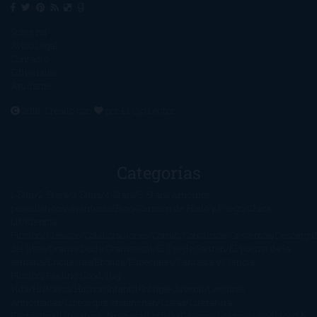
Sobre mí
Aviso Legal
Contacto
Editoriales
Ayúdame
2016. Creado con
por
El Ojo Lector
.
Categorías
1-Star
2-Stars
3-Stars
4-Stars
5-Stars
Artículos
periodísticos
Aventuras
Blog
Canción de Hielo y Fuego
Chick-
Lit
Ciencia
Ficción
Clásicos
Colaboraciones
Comic
Concursos
Crecemos
Descarga
del libro
Drama
Duda Gramatical
El Ojo de Sauron
El poema de la
semana
Encuestas
Erótica
Especiales
Fantasía y Ciencia
Ficción
Feeling Good
Hay
vida
Histórica
Humor
Infantil
Intriga
Juvenil
Lecturas
Anticipadas
Libros que enganchan
Listas
Literatura
Fantástica
Literatura Japonesa
LofbuksDesigns
Los más vendidos
Mi