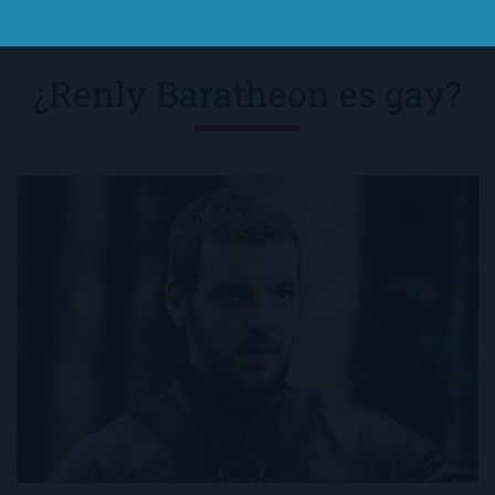
¿Renly Baratheon es gay?