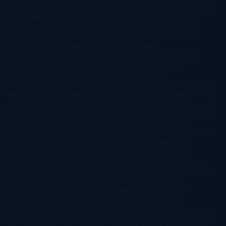
McCullough
Connie Willis
Cristina Prada
Daniel Glattauer
Daniela
Krien
Daphne du Maurier
Darynda Jones
David Crespo
David
Nicholls
David Safier
Deborah Harkness
Deborah Install
Diana
Gabaldon
Dolores Redondo
E. O. Chirovici
E.L. James
Eckhart
Tolle
Eduardo Mendoza
Elena Montagud
Elísabet
Benavent
Elisabeth Craft
Elisabeth Kostova
Emma Cline
Enric
Pardo
Erin Morgenstern
Erin Watt
Ernest Cline
Ernesto
Sábato
Estefanía Salyers
Federico Moccia
Fernando
Aramburu
Florencia Bonelli
George R. R. Martin
Gina Peral
Gregory
Maguire
Haruki Murakami
Helen Simonson
Henning Mankell
Henry
James
Hiromi Kawakami
Irene Hall
Isabel Keats
J. Lynn
J.K.
Rowling
Jacinto Rey
Jack Thorne
Jamie McGuire
Jeff Lindsay
Jeff
VanderMeer
Jennifer L. Armentrout
Jennifer Niven
Jenny
Han
Jessica Thompson
Jill Santopolo
Joe Abercrombie
Joe Hill
Joël
Dicker
John Connolly
John Katzenbach
John Tiffany
Jojo
Moyes
Jonathan Safran Foer
Jose Carlos Somoza
Jose Luis
Sampedro
José Saramago
Karen Marie Moning
Katharine
McGee
Katherine Pancol
Katie Khan
Katjia Millay
Ken Follet
Ken
Follett
Kent Haruf
Khaled Hosseini
Kiera Cass
Koushun
Takami
Kristin Hannah
Kyoichi Katayama
L.J. Smith
Laini
Taylor
Laura Kinsale
Laura Norton
Laura Nuño
Laurell K.
Hamilton
Lauren Groff
Lauren Oliver
Lauren Willig
Leisa
Rayven
Lena Valenti
Leylah Attar
Liane Moriarty
Lidia Herbada
Lisa