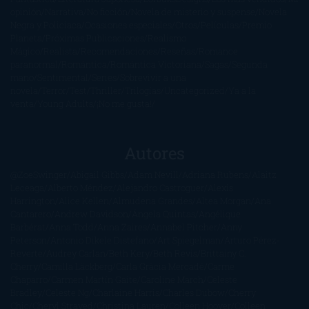
opinión
Narrativa
No ficción
Novela de misterio y suspense
Novela
Negra y Policiaca
Ocasiones especiales
Otros
Películas
Premio
Planeta
Próximas Publicaciones
Realismo
Mágico
Realista
Recomendaciones
Reseñas
Romance
paranormal
Romántica
Romántica Victoriana
Sagas
Segunda
mano
Sentimental
Series
Sobrevivir a una
novela
Terror
Test
Thriller
Trilogías
Uncategorized
Ya a la
venta
Young Adults
¡No me gusta!
Autores
@ZoeSwinger
Abigail Gibbs
Adam Nevill
Adriana Rubens
Alaitz
Leceaga
Alberto Méndez
Alejandro Castroguer
Alexis
Harrington
Alice Kellen
Almudena Grandes
Altea Morgan
Ana
Cantarero
Andrew Davidson
Ángela Quintas
Angélique
Barbérat
Anna Todd
Anna Zaires
Annabel Pitcher
Anny
Peterson
Antonio Dikele Distefano
Art Spiegelman
Arturo Pérez-
Reverte
Audrey Carlan
Beth Kery
Beth Revis
Brittainy C.
Cherry
Camilla Läckberg
Carla Gràcia Mercadé
Carme
Chaparro
Carmen Martín Gaite
Caroline March
Celeste
Bradley
Celeste Ng
Charlaine Harris
Charles Dubow
Cherry
Chic
Cheryl Strayed
Christina Lauren
Colleen Hoover
Colleen