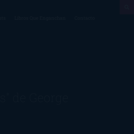
sts
Libros Que Enganchan
Contacto
s" de George