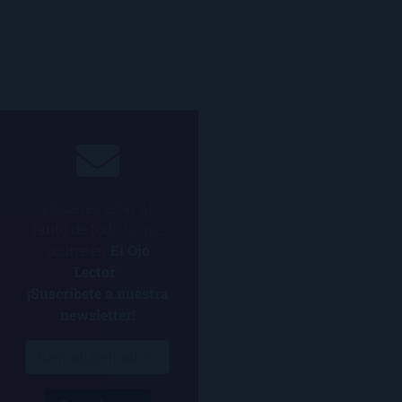
¿Quieres estar al
tanto de todo lo que
ocurre en
El Ojo
Lector
?
¡Suscríbete a nuestra
newsletter!