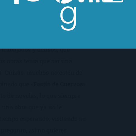
, siempre lo disculpé. Creo que
bien dura y, sinceramente, los
n trabajados y densos, que
us obras tenía que ser una
a. Quizás, muchos no estén de
pinado que «
Festín de Cuervos
»
sto de novelas, lo que siempre
a una obra que ya no le
 tiempo esperando, visitando su
pregunto, ¿si no quieres