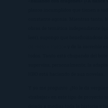
«
Bailando con dragones
» («
A dance 
plazos incumplidos que tienen a todo
constante agonía. Mientras tanto, M
obras de temática independiente (q
leer), supongo que beneficiándose de
de Hielo y Fuego
» y de la increíble
todos. Tanto está chupando del bote
supervisa, personalmente, la adapt
HBO está haciendo de sus novelas.
Y yo me pregunto: ¿No le da vergüen
«trabajar» en este tipo de proyecto 
dejado a medias toda la historia y t