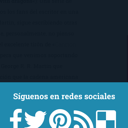
with dragons
«): Una serie de
s los fans del escritor en una
artin, sigue escribiendo otras
ue, personalmente, no pienso
l excelente tirón de «
Canción
 espera que venimos soportando
 George R. R. Martin que
ación que la cadena americana
Síguenos en redes sociales
za a este señor pararse a
sobre sus obras, cuando ha
iene que trina (por lo menos a