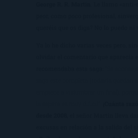
George R. R. Martin
. Le llamo «anti-
peor, como poco profesional, sinve
queréis que os diga? No lo puedo ni 
Ya lo he dicho varias veces pero, s
olvidar el comentario que aparecía e
recomendaba esta saga:
“Se aconseja
saga esté completa (todavía quedan al
empiece a vislumbrar un final), po
la espera es muy difícil”.
¡Cuánta razó
desde 2008
, el señor Martin lleva d
excusas en relación a la salida del 