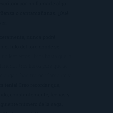
escritor» por no llamarle algo
rgüenza o cantamañanas. ¿Qué
ver.
inceramente, nunca podré
n el hilo del foro donde se
 no leer estos libros hasta que la
 menos tres libros para que se
rque enganchan tremendamente y
n tenía!
Creo recordar que,
ando, constantemente, fechas y
siguiente número de la saga,