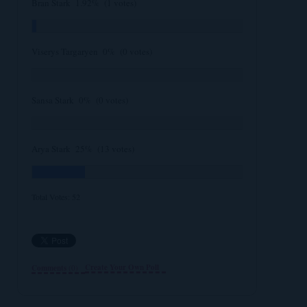
Bran Stark
1.92%
(1 votes)
Viserys Targaryen
0%
(0 votes)
Sansa Stark
0%
(0 votes)
Arya Stark
25%
(13 votes)
Total Votes:
52
Create Your Own Poll
Comments
(0)