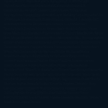
Takami
Kristin Hannah
Kyoichi Katayama
L.J. Smith
Laini
Taylor
Laura Kinsale
Laura Norton
Laura Nuño
Laurell K.
Hamilton
Lauren Groff
Lauren Oliver
Lauren Willig
Leisa
Rayven
Lena Valenti
Leylah Attar
Liane Moriarty
Lidia Herbada
Lisa
Jewell
Lisa Kleypas
Lucía Etxebarria
Luz Gabás
M. J. Arlidge
M.C.
Andrews
Macarena Berlín
Malin Persson Giolito
Marcello
Simoni
María Dueñas
Marian Keyes
Marie Rutkoski
Mario Vagas
Llosa
Marta Estrada
Marta Francés
Marta Quintín
Max Brooks
Megan
Hart
Megan Maxwell
Mercedes Pinto Maldonado
Mia Sheridan
Milan
Kundera
Milly Johnson
Moderna de Pueblo
Mónica Carillo
Mónica
Gutiérrez
Mónica Vázquez
Naiara Domínguez
Nalini Singh
Naomi
Novik
Neil Gaiman
Nicolas Barreau
Nicole Williams
Noelia
Amarillo
Pamela Aidan
Patrick Ness
Patrick Rothfuss
Paul
Auster
Paula Hawkins
Pauline Réage
Paullina Simons
Rachel
Gibson
Rainbow Rowell
Raine Miller
Robin Schone
Robin
Scoresby
Ruth Ware
S. J. Hooks
Sally Thorne
Sam Savage
Samantha
Young
Sandra Brown
Sara Ballarín
Sara Mesa
Sarah J. Maas
Sarah
Lark
Sarah MacLean
Saray García
Shari Lapena
Shea Olsen
Sherry
Thomas
Sophie Hannah
Sophie Kinsella
Stephen Chbosky
Stieg
Larsson
Susan Elizabeth Phillips
Susanna Kearsley
Suzanne
Collins
Sylvain Reynard
Sylvia Day
Tabitha Suzuma
Terry
Pratchett
Tracey Garvis Graves
Valerio Massimo Manfredi
Veronica
Rossi
Xuso Jones
Zahara