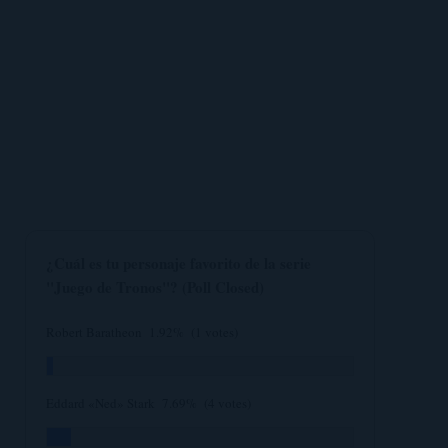
¿Cuál es tu personaje favorito de la serie
"Juego de Tronos"? (Poll Closed)
Robert Baratheon
1.92%
(1 votes)
Eddard «Ned» Stark
7.69%
(4 votes)