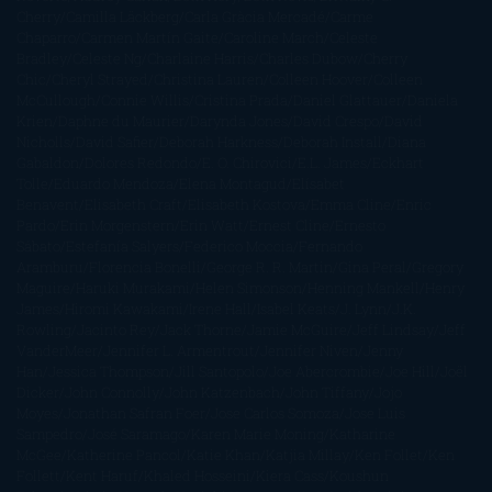
Cherry
Camilla Läckberg
Carla Gràcia Mercadé
Carme
Chaparro
Carmen Martín Gaite
Caroline March
Celeste
Bradley
Celeste Ng
Charlaine Harris
Charles Dubow
Cherry
Chic
Cheryl Strayed
Christina Lauren
Colleen Hoover
Colleen
McCullough
Connie Willis
Cristina Prada
Daniel Glattauer
Daniela
Krien
Daphne du Maurier
Darynda Jones
David Crespo
David
Nicholls
David Safier
Deborah Harkness
Deborah Install
Diana
Gabaldon
Dolores Redondo
E. O. Chirovici
E.L. James
Eckhart
Tolle
Eduardo Mendoza
Elena Montagud
Elísabet
Benavent
Elisabeth Craft
Elisabeth Kostova
Emma Cline
Enric
Pardo
Erin Morgenstern
Erin Watt
Ernest Cline
Ernesto
Sábato
Estefanía Salyers
Federico Moccia
Fernando
Aramburu
Florencia Bonelli
George R. R. Martin
Gina Peral
Gregory
Maguire
Haruki Murakami
Helen Simonson
Henning Mankell
Henry
James
Hiromi Kawakami
Irene Hall
Isabel Keats
J. Lynn
J.K.
Rowling
Jacinto Rey
Jack Thorne
Jamie McGuire
Jeff Lindsay
Jeff
VanderMeer
Jennifer L. Armentrout
Jennifer Niven
Jenny
Han
Jessica Thompson
Jill Santopolo
Joe Abercrombie
Joe Hill
Joël
Dicker
John Connolly
John Katzenbach
John Tiffany
Jojo
Moyes
Jonathan Safran Foer
Jose Carlos Somoza
Jose Luis
Sampedro
José Saramago
Karen Marie Moning
Katharine
McGee
Katherine Pancol
Katie Khan
Katjia Millay
Ken Follet
Ken
Follett
Kent Haruf
Khaled Hosseini
Kiera Cass
Koushun