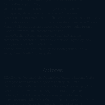
Ficción
Feeling Good
Hay
vida
Histórica
Humor
Infantil
Intriga
Juvenil
Lecturas
Anticipadas
Libros que enganchan
Listas
Literatura
Fantástica
Literatura Japonesa
LofbuksDesigns
Los más vendidos
Mi
opinión
Narrativa
No ficción
Novela de misterio y suspense
Novela
Negra y Policiaca
Ocasiones especiales
Otros
Películas
Premio
Planeta
Próximas Publicaciones
Realismo
Mágico
Realista
Recomendaciones
Reseñas
Romance
paranormal
Romántica
Romántica Victoriana
Sagas
Segunda
mano
Sentimental
Series
Sobrevivir a una
novela
Terror
Test
Thriller
Trilogías
Uncategorized
Ya a la
venta
Young Adults
¡No me gusta!
Autores
@ZoeSwinger
Abigail Gibbs
Adam Nevill
Adriana Rubens
Alaitz
Leceaga
Alberto Méndez
Alejandro Castroguer
Alexis
Harrington
Alice Kellen
Almudena Grandes
Altea Morgan
Ana
Cantarero
Andrew Davidson
Ángela Quintas
Angélique
Barbérat
Anna Todd
Anna Zaires
Annabel Pitcher
Anny
Peterson
Antonio Dikele Distefano
Art Spiegelman
Arturo Pérez-
Reverte
Audrey Carlan
Beth Kery
Beth Revis
Brittainy C.