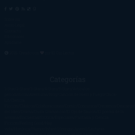
Sobre mí
Aviso Legal
Contacto
Editoriales
Ayúdame
2016. Creado con
por
El Ojo Lector
.
Categorías
1-Star
2-Stars
3-Stars
4-Stars
5-Stars
Artículos
periodísticos
Aventuras
Blog
Canción de Hielo y Fuego
Chick-
Lit
Ciencia
Ficción
Clásicos
Colaboraciones
Comic
Concursos
Crecemos
Descarga
del libro
Drama
Duda Gramatical
El Ojo de Sauron
El poema de la
semana
Encuestas
Erótica
Especiales
Fantasía y Ciencia
Ficción
Feeling Good
Hay
vida
Histórica
Humor
Infantil
Intriga
Juvenil
Lecturas
Anticipadas
Libros que enganchan
Listas
Literatura