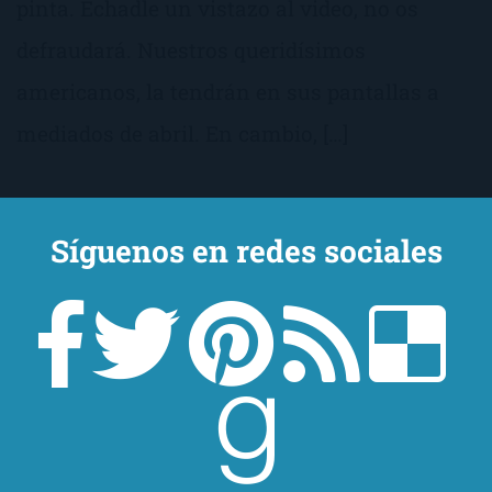
pinta. Echadle un vistazo al video, no os
defraudará. Nuestros queridísimos
americanos, la tendrán en sus pantallas a
mediados de abril. En cambio, […]
Síguenos en redes sociales
Canción de Hielo y Fuego 1,
2, 3 y 4
de
George R. R. Martin