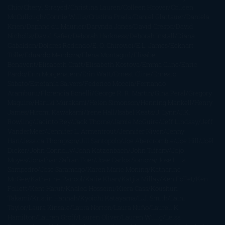
Chic
Cheryl Strayed
Christina Lauren
Colleen Hoover
Colleen
McCullough
Connie Willis
Cristina Prada
Daniel Glattauer
Daniela
Krien
Daphne du Maurier
Darynda Jones
David Crespo
David
Nicholls
David Safier
Deborah Harkness
Deborah Install
Diana
Gabaldon
Dolores Redondo
E. O. Chirovici
E.L. James
Eckhart
Tolle
Eduardo Mendoza
Elena Montagud
Elísabet
Benavent
Elisabeth Craft
Elisabeth Kostova
Emma Cline
Enric
Pardo
Erin Morgenstern
Erin Watt
Ernest Cline
Ernesto
Sábato
Estefanía Salyers
Federico Moccia
Fernando
Aramburu
Florencia Bonelli
George R. R. Martin
Gina Peral
Gregory
Maguire
Haruki Murakami
Helen Simonson
Henning Mankell
Henry
James
Hiromi Kawakami
Irene Hall
Isabel Keats
J. Lynn
J.K.
Rowling
Jacinto Rey
Jack Thorne
Jamie McGuire
Jeff Lindsay
Jeff
VanderMeer
Jennifer L. Armentrout
Jennifer Niven
Jenny
Han
Jessica Thompson
Jill Santopolo
Joe Abercrombie
Joe Hill
Joël
Dicker
John Connolly
John Katzenbach
John Tiffany
Jojo
Moyes
Jonathan Safran Foer
Jose Carlos Somoza
Jose Luis
Sampedro
José Saramago
Karen Marie Moning
Katharine
McGee
Katherine Pancol
Katie Khan
Katjia Millay
Ken Follet
Ken
Follett
Kent Haruf
Khaled Hosseini
Kiera Cass
Koushun
Takami
Kristin Hannah
Kyoichi Katayama
L.J. Smith
Laini
Taylor
Laura Kinsale
Laura Norton
Laura Nuño
Laurell K.
Hamilton
Lauren Groff
Lauren Oliver
Lauren Willig
Leisa