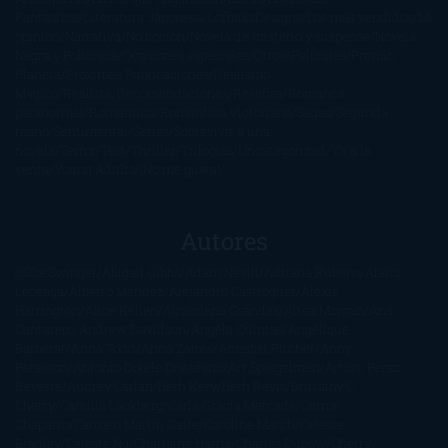
Fantástica
Literatura Japonesa
LofbuksDesigns
Los más vendidos
Mi
opinión
Narrativa
No ficción
Novela de misterio y suspense
Novela
Negra y Policiaca
Ocasiones especiales
Otros
Películas
Premio
Planeta
Próximas Publicaciones
Realismo
Mágico
Realista
Recomendaciones
Reseñas
Romance
paranormal
Romántica
Romántica Victoriana
Sagas
Segunda
mano
Sentimental
Series
Sobrevivir a una
novela
Terror
Test
Thriller
Trilogías
Uncategorized
Ya a la
venta
Young Adults
¡No me gusta!
Autores
@ZoeSwinger
Abigail Gibbs
Adam Nevill
Adriana Rubens
Alaitz
Leceaga
Alberto Méndez
Alejandro Castroguer
Alexis
Harrington
Alice Kellen
Almudena Grandes
Altea Morgan
Ana
Cantarero
Andrew Davidson
Ángela Quintas
Angélique
Barbérat
Anna Todd
Anna Zaires
Annabel Pitcher
Anny
Peterson
Antonio Dikele Distefano
Art Spiegelman
Arturo Pérez-
Reverte
Audrey Carlan
Beth Kery
Beth Revis
Brittainy C.
Cherry
Camilla Läckberg
Carla Gràcia Mercadé
Carme
Chaparro
Carmen Martín Gaite
Caroline March
Celeste
Bradley
Celeste Ng
Charlaine Harris
Charles Dubow
Cherry