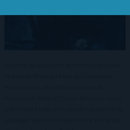
Una vez, en algún foro de internet, en busca
de nuevos libros para leer que realmente
engancharan, me topé con la saga de
«Canción de Hielo y Fuego». Recuerdo, como
si lo hubiera leído ayer, uno de los cientos de
mensajes que allí se daban cita y que se me