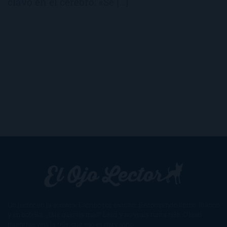
clavó en el cerebro: «Se […]
Un lector en la sombra. Escribo por escribir. Recomiendo libros. Blanco
y en botella. ¿Qué queréis más? Leed y no veáis tanta tele. O leed
mientras veis la tele, que eso es muy sano.