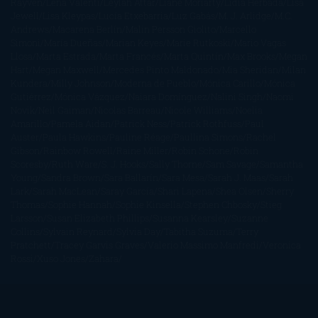
Rayven
Lena Valenti
Leylah Attar
Liane Moriarty
Lidia Herbada
Lisa
Jewell
Lisa Kleypas
Lucía Etxebarria
Luz Gabás
M. J. Arlidge
M.C.
Andrews
Macarena Berlín
Malin Persson Giolito
Marcello
Simoni
María Dueñas
Marian Keyes
Marie Rutkoski
Mario Vagas
Llosa
Marta Estrada
Marta Francés
Marta Quintín
Max Brooks
Megan
Hart
Megan Maxwell
Mercedes Pinto Maldonado
Mia Sheridan
Milan
Kundera
Milly Johnson
Moderna de Pueblo
Mónica Carillo
Mónica
Gutiérrez
Mónica Vázquez
Naiara Domínguez
Nalini Singh
Naomi
Novik
Neil Gaiman
Nicolas Barreau
Nicole Williams
Noelia
Amarillo
Pamela Aidan
Patrick Ness
Patrick Rothfuss
Paul
Auster
Paula Hawkins
Pauline Réage
Paullina Simons
Rachel
Gibson
Rainbow Rowell
Raine Miller
Robin Schone
Robin
Scoresby
Ruth Ware
S. J. Hooks
Sally Thorne
Sam Savage
Samantha
Young
Sandra Brown
Sara Ballarín
Sara Mesa
Sarah J. Maas
Sarah
Lark
Sarah MacLean
Saray García
Shari Lapena
Shea Olsen
Sherry
Thomas
Sophie Hannah
Sophie Kinsella
Stephen Chbosky
Stieg
Larsson
Susan Elizabeth Phillips
Susanna Kearsley
Suzanne
Collins
Sylvain Reynard
Sylvia Day
Tabitha Suzuma
Terry
Pratchett
Tracey Garvis Graves
Valerio Massimo Manfredi
Veronica
Rossi
Xuso Jones
Zahara