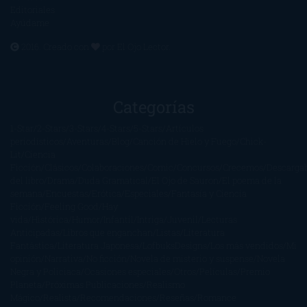
Editoriales
Ayúdame
2016. Creado con
por
El Ojo Lector
.
Categorías
1-Star
2-Stars
3-Stars
4-Stars
5-Stars
Artículos
periodísticos
Aventuras
Blog
Canción de Hielo y Fuego
Chick-
Lit
Ciencia
Ficción
Clásicos
Colaboraciones
Comic
Concursos
Crecemos
Descarga
del libro
Drama
Duda Gramatical
El Ojo de Sauron
El poema de la
semana
Encuestas
Erótica
Especiales
Fantasía y Ciencia
Ficción
Feeling Good
Hay
vida
Histórica
Humor
Infantil
Intriga
Juvenil
Lecturas
Anticipadas
Libros que enganchan
Listas
Literatura
Fantástica
Literatura Japonesa
LofbuksDesigns
Los más vendidos
Mi
opinión
Narrativa
No ficción
Novela de misterio y suspense
Novela
Negra y Policiaca
Ocasiones especiales
Otros
Películas
Premio
Planeta
Próximas Publicaciones
Realismo
Mágico
Realista
Recomendaciones
Reseñas
Romance