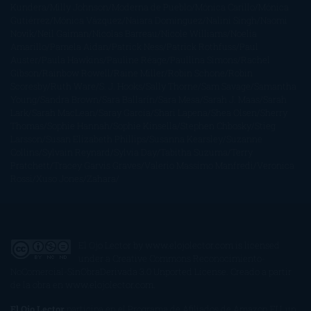
Kundera
Milly Johnson
Moderna de Pueblo
Mónica Carillo
Mónica
Gutiérrez
Mónica Vázquez
Naiara Domínguez
Nalini Singh
Naomi
Novik
Neil Gaiman
Nicolas Barreau
Nicole Williams
Noelia
Amarillo
Pamela Aidan
Patrick Ness
Patrick Rothfuss
Paul
Auster
Paula Hawkins
Pauline Réage
Paullina Simons
Rachel
Gibson
Rainbow Rowell
Raine Miller
Robin Schone
Robin
Scoresby
Ruth Ware
S. J. Hooks
Sally Thorne
Sam Savage
Samantha
Young
Sandra Brown
Sara Ballarín
Sara Mesa
Sarah J. Maas
Sarah
Lark
Sarah MacLean
Saray García
Shari Lapena
Shea Olsen
Sherry
Thomas
Sophie Hannah
Sophie Kinsella
Stephen Chbosky
Stieg
Larsson
Susan Elizabeth Phillips
Susanna Kearsley
Suzanne
Collins
Sylvain Reynard
Sylvia Day
Tabitha Suzuma
Terry
Pratchett
Tracey Garvis Graves
Valerio Massimo Manfredi
Veronica
Rossi
Xuso Jones
Zahara
El Ojo Lector
by
www.elojolector.com
is licensed
under a
Creative Commons Reconocimiento-
NoComercial-SinObraDerivada 3.0 Unported License
. Creado a partir
de la obra en
www.elojolector.com
.
El Ojo Lector
participa en el Programa de Afiliados de Amazon EU, un