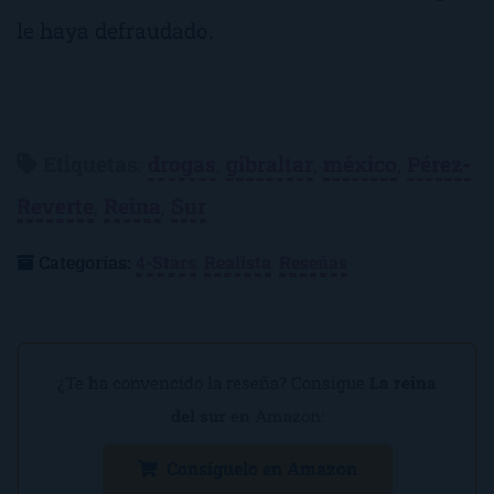
le haya defraudado.
Etiquetas
:
drogas
,
gibraltar
,
méxico
,
Pérez-
Reverte
,
Reina
,
Sur
Categorías:
4-Stars
,
Realista
,
Reseñas
¿Te ha convencido la reseña? Consigue
La reina
del sur
en Amazon:
Consíguelo en Amazon