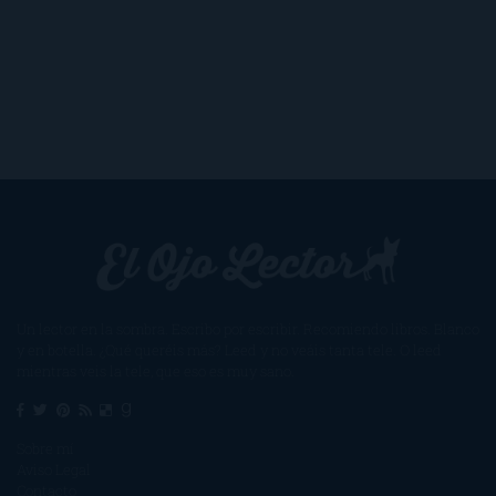
Un lector en la sombra. Escribo por escribir. Recomiendo libros. Blanco
y en botella. ¿Qué queréis más? Leed y no veáis tanta tele. O leed
mientras veis la tele, que eso es muy sano.
Sobre mí
Aviso Legal
Contacto