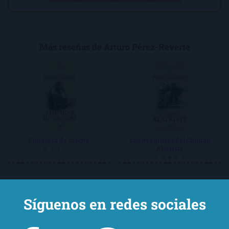
Más reseñas de Arturo Pérez-Reverte
Limpieza de sangre
Las aventuras del Capitán
Alatriste
★★★☆☆
★★★★★
Síguenos en redes sociales