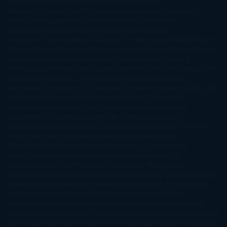
Tolle
Eduardo Mendoza
Elena Montagud
Elísabet
Benavent
Elisabeth Craft
Elisabeth Kostova
Emma Cline
Enric
Pardo
Erin Morgenstern
Erin Watt
Ernest Cline
Ernesto
Sábato
Estefanía Salyers
Federico Moccia
Fernando
Aramburu
Florencia Bonelli
George R. R. Martin
Gina Peral
Gregory
Maguire
Haruki Murakami
Helen Simonson
Henning Mankell
Henry
James
Hiromi Kawakami
Irene Hall
Isabel Keats
J. Lynn
J.K.
Rowling
Jacinto Rey
Jack Thorne
Jamie McGuire
Jeff Lindsay
Jeff
VanderMeer
Jennifer L. Armentrout
Jennifer Niven
Jenny
Han
Jessica Thompson
Jill Santopolo
Joe Abercrombie
Joe Hill
Joël
Dicker
John Connolly
John Katzenbach
John Tiffany
Jojo
Moyes
Jonathan Safran Foer
Jose Carlos Somoza
Jose Luis
Sampedro
José Saramago
Karen Marie Moning
Katharine
McGee
Katherine Pancol
Katie Khan
Katjia Millay
Ken Follet
Ken
Follett
Kent Haruf
Khaled Hosseini
Kiera Cass
Koushun
Takami
Kristin Hannah
Kyoichi Katayama
L.J. Smith
Laini
Taylor
Laura Kinsale
Laura Norton
Laura Nuño
Laurell K.
Hamilton
Lauren Groff
Lauren Oliver
Lauren Willig
Leisa
Rayven
Lena Valenti
Leylah Attar
Liane Moriarty
Lidia Herbada
Lisa
Jewell
Lisa Kleypas
Lucía Etxebarria
Luz Gabás
M. J. Arlidge
M.C.
Andrews
Macarena Berlín
Malin Persson Giolito
Marcello
Simoni
María Dueñas
Marian Keyes
Marie Rutkoski
Mario Vagas
Llosa
Marta Estrada
Marta Francés
Marta Quintín
Max Brooks
Megan
Hart
Megan Maxwell
Mercedes Pinto Maldonado
Mia Sheridan
Milan