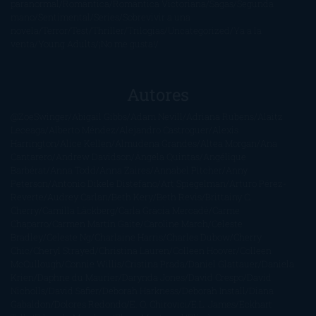
paranormal
Romántica
Romántica Victoriana
Sagas
Segunda
mano
Sentimental
Series
Sobrevivir a una
novela
Terror
Test
Thriller
Trilogías
Uncategorized
Ya a la
venta
Young Adults
¡No me gusta!
Autores
@ZoeSwinger
Abigail Gibbs
Adam Nevill
Adriana Rubens
Alaitz
Leceaga
Alberto Méndez
Alejandro Castroguer
Alexis
Harrington
Alice Kellen
Almudena Grandes
Altea Morgan
Ana
Cantarero
Andrew Davidson
Ángela Quintas
Angélique
Barbérat
Anna Todd
Anna Zaires
Annabel Pitcher
Anny
Peterson
Antonio Dikele Distefano
Art Spiegelman
Arturo Pérez-
Reverte
Audrey Carlan
Beth Kery
Beth Revis
Brittainy C.
Cherry
Camilla Läckberg
Carla Gràcia Mercadé
Carme
Chaparro
Carmen Martín Gaite
Caroline March
Celeste
Bradley
Celeste Ng
Charlaine Harris
Charles Dubow
Cherry
Chic
Cheryl Strayed
Christina Lauren
Colleen Hoover
Colleen
McCullough
Connie Willis
Cristina Prada
Daniel Glattauer
Daniela
Krien
Daphne du Maurier
Darynda Jones
David Crespo
David
Nicholls
David Safier
Deborah Harkness
Deborah Install
Diana
Gabaldon
Dolores Redondo
E. O. Chirovici
E.L. James
Eckhart