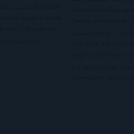
odas partes de Celeste
selección de libros par
ón para los usuarios de
Contigo en el mundo, 
o tenía ahí, entre los
ganándome poco a poco
era de que fuera
conquistó. Me gustó mu
originalidad de sus pe
normales, tenían una c
de encontrar en novela