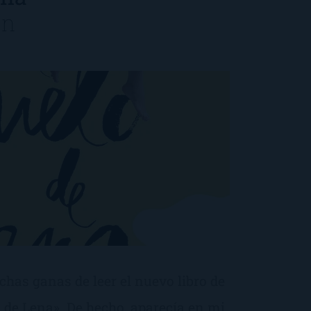
ín
has ganas de leer el nuevo libro de
o de Lena». De hecho, aparecía en mi