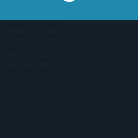
or momentos, me ha
y, por otros, me ha
do bastante. Así que,
sta reseña será de esas
o positivo de lo
 los que, en última
la pena leer o no esta