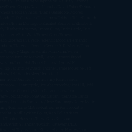
ttauer
Daniela Krien
Daphne du Maurier
Darynda
nes
David Crespo
David Nicholls
David Safier
Deborah
rkness
Deborah Install
Diana Gabaldon
Dolores
dondo
E. O. Chirovici
E.L. James
Eckhart Tolle
Eduardo
ndoza
Elena Montagud
Elísabet Benavent
Elisabeth
ft
Elisabeth Kostova
Emma Cline
Enric Pardo
Erin
rgenstern
Erin Watt
Ernest Cline
Ernesto
bato
Estefanía Salyers
Federico Moccia
Fernando
amburu
Florencia Bonelli
George R. R. Martin
Gina
al
Gregory Maguire
Haruki Murakami
Helen
monson
Henning Mankell
Henry James
Hiromi
wakami
Irene Hall
Isabel Keats
J. Lynn
J.K.
wling
Jacinto Rey
Jack Thorne
Jamie McGuire
Jeff
ndsay
Jeff VanderMeer
Jennifer L.
mentrout
Jennifer Niven
Jenny Han
Jessica
ompson
Jill Santopolo
Joe Abercrombie
Joe Hill
Joël
cker
John Connolly
John Katzenbach
John
fany
Jojo Moyes
Jonathan Safran Foer
Jose Carlos
moza
Jose Luis Sampedro
José Saramago
Karen Marie
ning
Katharine McGee
Katherine Pancol
Katie
an
Katjia Millay
Ken Follet
Ken Follett
Kent
ruf
Khaled Hosseini
Kiera Cass
Koushun
kami
Kristin Hannah
Kyoichi Katayama
L.J.
ith
Laini Taylor
Laura Kinsale
Laura Norton
Laura