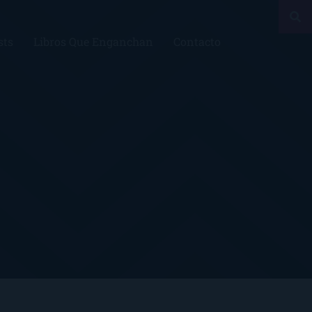
sts
Libros Que Enganchan
Contacto