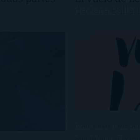
de
Sara Ballar
Como sabéis, tenía muc
Sara Ballarín: «El vuel