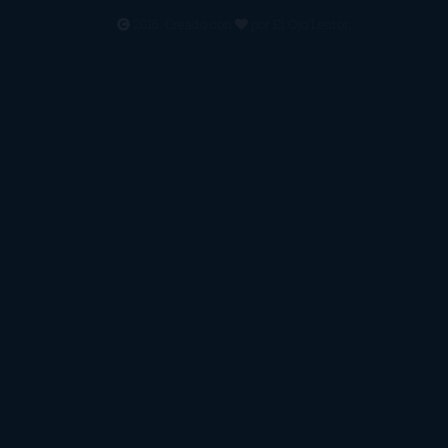
2016. Creado con
por
El Ojo Lector
.