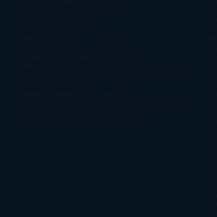
Japonesa
LofbuksDesigns
Los más
Gla
vendidos
Mi opinión
Narrativa
No
Jo
ficción
Novela de misterio y
Ha
suspense
Novela Negra y
Re
Policiaca
Ocasiones
Me
especiales
Otros
Películas
Premio
Cra
Planeta
Próximas Publicaciones
Realismo
Mo
Mágico
Realista
Recomendaciones
Reseñas
Romance
Sá
paranormal
Romántica
Romántica
Ar
Victoriana
Sagas
Segunda
Per
mano
Sentimental
Series
Sobrevivir a una
Si
novela
Terror
Test
Thriller
Trilogías
Uncategorized
Ya
Ka
a la venta
Young Adults
¡No me gusta!
Ro
Li
Ar
Th
Di
Tif
So
Mo
Kh
Ha
Ta
Sm