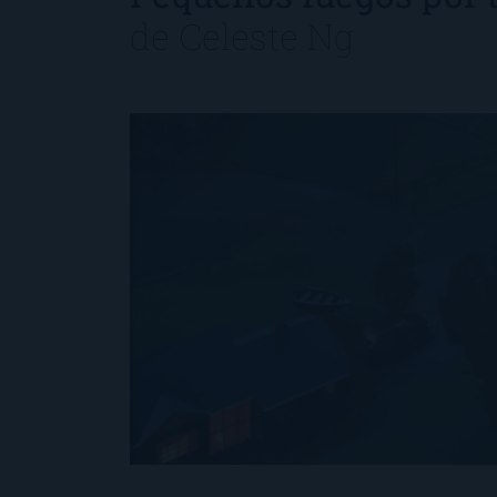
de
Celeste Ng