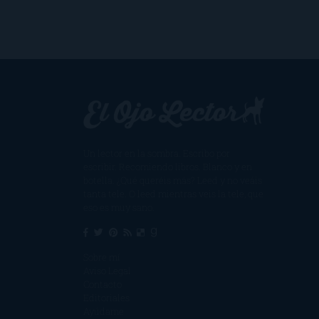
Un lector en la sombra. Escribo por
escribir. Recomiendo libros. Blanco y en
botella. ¿Qué queréis más? Leed y no veáis
tanta tele. O leed mientras veis la tele, que
eso es muy sano.
Sobre mí
Aviso Legal
Contacto
Editoriales
Ayúdame