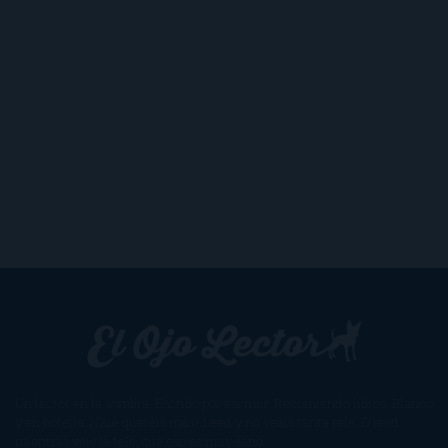
Un lector en la sombra. Escribo por escribir. Recomiendo libros. Blanco
y en botella. ¿Qué queréis más? Leed y no veáis tanta tele. O leed
mientras veis la tele, que eso es muy sano.