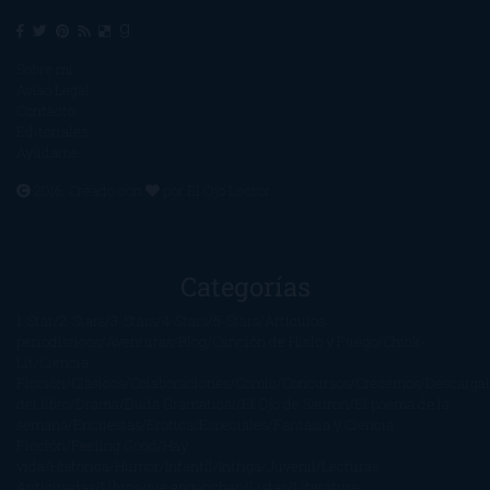
Sobre mí
Aviso Legal
Contacto
Editoriales
Ayúdame
2016. Creado con
por
El Ojo Lector
.
Categorías
1-Star
2-Stars
3-Stars
4-Stars
5-Stars
Artículos
periodísticos
Aventuras
Blog
Canción de Hielo y Fuego
Chick-
Lit
Ciencia
Ficción
Clásicos
Colaboraciones
Comic
Concursos
Crecemos
Descarga
del libro
Drama
Duda Gramatical
El Ojo de Sauron
El poema de la
semana
Encuestas
Erótica
Especiales
Fantasía y Ciencia
Ficción
Feeling Good
Hay
vida
Histórica
Humor
Infantil
Intriga
Juvenil
Lecturas
Anticipadas
Libros que enganchan
Listas
Literatura