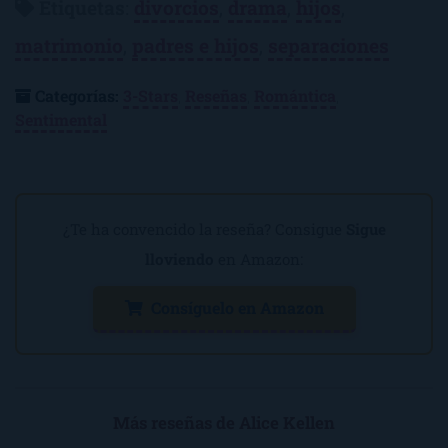
Etiquetas
:
divorcios
,
drama
,
hijos
,
matrimonio
,
padres e hijos
,
separaciones
Categorías:
3-Stars
,
Reseñas
,
Romántica
,
Sentimental
¿Te ha convencido la reseña? Consigue
Sigue
lloviendo
en Amazon:
Consíguelo en Amazon
Más reseñas de Alice Kellen