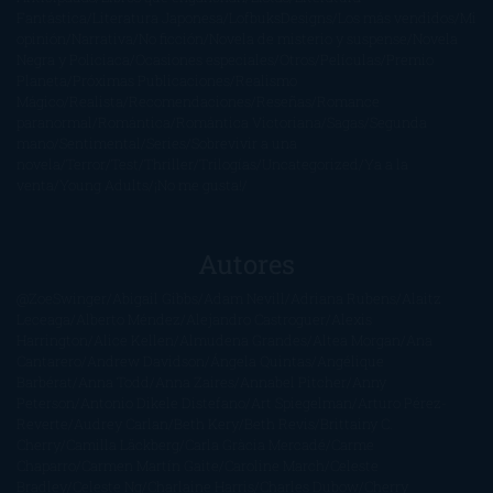
Fantástica
Literatura Japonesa
LofbuksDesigns
Los más vendidos
Mi
opinión
Narrativa
No ficción
Novela de misterio y suspense
Novela
Negra y Policiaca
Ocasiones especiales
Otros
Películas
Premio
Planeta
Próximas Publicaciones
Realismo
Mágico
Realista
Recomendaciones
Reseñas
Romance
paranormal
Romántica
Romántica Victoriana
Sagas
Segunda
mano
Sentimental
Series
Sobrevivir a una
novela
Terror
Test
Thriller
Trilogías
Uncategorized
Ya a la
venta
Young Adults
¡No me gusta!
Autores
@ZoeSwinger
Abigail Gibbs
Adam Nevill
Adriana Rubens
Alaitz
Leceaga
Alberto Méndez
Alejandro Castroguer
Alexis
Harrington
Alice Kellen
Almudena Grandes
Altea Morgan
Ana
Cantarero
Andrew Davidson
Ángela Quintas
Angélique
Barbérat
Anna Todd
Anna Zaires
Annabel Pitcher
Anny
Peterson
Antonio Dikele Distefano
Art Spiegelman
Arturo Pérez-
Reverte
Audrey Carlan
Beth Kery
Beth Revis
Brittainy C.
Cherry
Camilla Läckberg
Carla Gràcia Mercadé
Carme
Chaparro
Carmen Martín Gaite
Caroline March
Celeste
Bradley
Celeste Ng
Charlaine Harris
Charles Dubow
Cherry