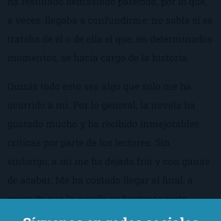
ha resultado demasiado parecida, por lo que,
a veces, llegaba a confundirme: no sabía si se
trataba de él o de ella el que, en determinados
momentos, se hacía cargo de la historia.
Quizás todo esto sea algo que solo me ha
ocurrido a mí. Por lo general, la novela ha
gustado mucho y ha recibido inmejorables
críticas por parte de los lectores. Sin
embargo, a mi me ha dejado fría y con ganas
de acabar. Me ha costado llegar al final, a
pesar de que la novela es bastante corta.