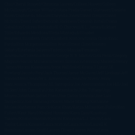
Chic
Cheryl Strayed
Christina Lauren
Colleen Hoover
Colleen
McCullough
Connie Willis
Cristina Prada
Daniel Glattauer
Daniela
Krien
Daphne du Maurier
Darynda Jones
David Crespo
David
Nicholls
David Safier
Deborah Harkness
Deborah Install
Diana
Gabaldon
Dolores Redondo
E. O. Chirovici
E.L. James
Eckhart
Tolle
Eduardo Mendoza
Elena Montagud
Elísabet
Benavent
Elisabeth Craft
Elisabeth Kostova
Emma Cline
Enric
Pardo
Erin Morgenstern
Erin Watt
Ernest Cline
Ernesto
Sábato
Estefanía Salyers
Federico Moccia
Fernando
Aramburu
Florencia Bonelli
George R. R. Martin
Gina Peral
Gregory
Maguire
Haruki Murakami
Helen Simonson
Henning Mankell
Henry
James
Hiromi Kawakami
Irene Hall
Isabel Keats
J. Lynn
J.K.
Rowling
Jacinto Rey
Jack Thorne
Jamie McGuire
Jeff Lindsay
Jeff
VanderMeer
Jennifer L. Armentrout
Jennifer Niven
Jenny
Han
Jessica Thompson
Jill Santopolo
Joe Abercrombie
Joe Hill
Joël
Dicker
John Connolly
John Katzenbach
John Tiffany
Jojo
Moyes
Jonathan Safran Foer
Jose Carlos Somoza
Jose Luis
Sampedro
José Saramago
Karen Marie Moning
Katharine
McGee
Katherine Pancol
Katie Khan
Katjia Millay
Ken Follet
Ken
Follett
Kent Haruf
Khaled Hosseini
Kiera Cass
Koushun
Takami
Kristin Hannah
Kyoichi Katayama
L.J. Smith
Laini
Taylor
Laura Kinsale
Laura Norton
Laura Nuño
Laurell K.
Hamilton
Lauren Groff
Lauren Oliver
Lauren Willig
Leisa