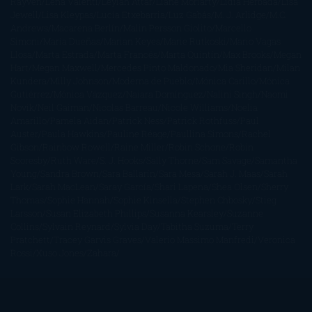
Rayven
Lena Valenti
Leylah Attar
Liane Moriarty
Lidia Herbada
Lisa
Jewell
Lisa Kleypas
Lucía Etxebarria
Luz Gabás
M. J. Arlidge
M.C.
Andrews
Macarena Berlín
Malin Persson Giolito
Marcello
Simoni
María Dueñas
Marian Keyes
Marie Rutkoski
Mario Vagas
Llosa
Marta Estrada
Marta Francés
Marta Quintín
Max Brooks
Megan
Hart
Megan Maxwell
Mercedes Pinto Maldonado
Mia Sheridan
Milan
Kundera
Milly Johnson
Moderna de Pueblo
Mónica Carillo
Mónica
Gutiérrez
Mónica Vázquez
Naiara Domínguez
Nalini Singh
Naomi
Novik
Neil Gaiman
Nicolas Barreau
Nicole Williams
Noelia
Amarillo
Pamela Aidan
Patrick Ness
Patrick Rothfuss
Paul
Auster
Paula Hawkins
Pauline Réage
Paullina Simons
Rachel
Gibson
Rainbow Rowell
Raine Miller
Robin Schone
Robin
Scoresby
Ruth Ware
S. J. Hooks
Sally Thorne
Sam Savage
Samantha
Young
Sandra Brown
Sara Ballarín
Sara Mesa
Sarah J. Maas
Sarah
Lark
Sarah MacLean
Saray García
Shari Lapena
Shea Olsen
Sherry
Thomas
Sophie Hannah
Sophie Kinsella
Stephen Chbosky
Stieg
Larsson
Susan Elizabeth Phillips
Susanna Kearsley
Suzanne
Collins
Sylvain Reynard
Sylvia Day
Tabitha Suzuma
Terry
Pratchett
Tracey Garvis Graves
Valerio Massimo Manfredi
Veronica
Rossi
Xuso Jones
Zahara