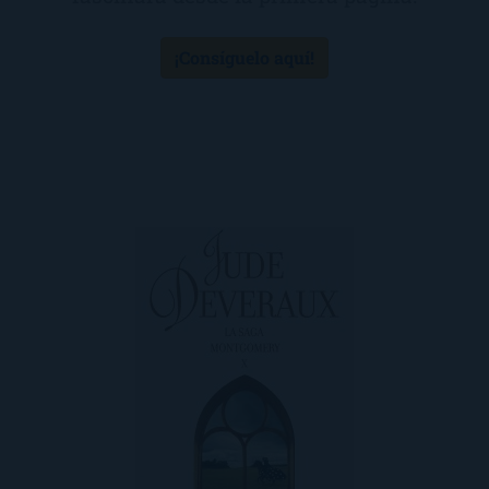
¡Consíguelo aquí!