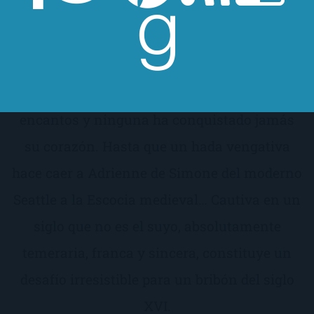
En el reino todo el mundo lo conoce como
Halcón, legendario predador de los campos
de batalla y de los tocadores de las damas.
Ninguna mujer puede resistirse a sus
encantos y ninguna ha conquistado jamás
su corazón. Hasta que un hada vengativa
hace caer a Adrienne de Simone del moderno
Seattle a la Escocia medieval… Cautiva en un
siglo que no es el suyo, absolutamente
temeraria, franca y sincera, constituye un
desafío irresistible para un bribón del siglo
XVI.