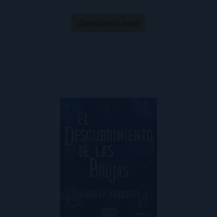
¡Consíguelo aquí!