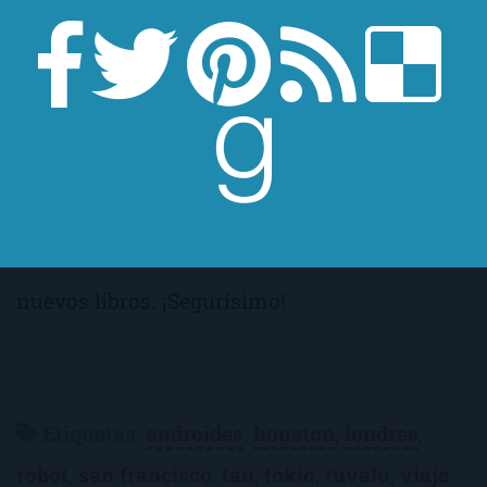
Ikea incluido -, que, a mi parecer, no aporta
nada. También, se resuelve todo demasiado
rápidamente y de manera un tanto fácil, de
tal forma que parece un poco forzado. Sin
embargo, partiendo del hecho de que es su
primera novela, no está nada mal para
Deborah Install
. Estaremos atentos a sus
nuevos libros. ¡Segurísimo!
Etiquetas
:
androides
,
houston
,
londres
,
robot
,
san francisco
,
tan
,
tokio
,
tuvalu
,
viaje