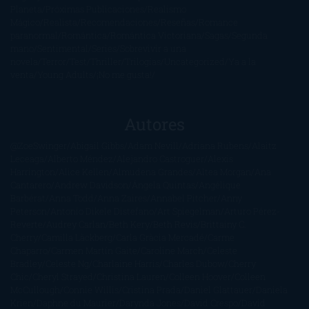
Planeta
Próximas Publicaciones
Realismo
Mágico
Realista
Recomendaciones
Reseñas
Romance
paranormal
Romántica
Romántica Victoriana
Sagas
Segunda
mano
Sentimental
Series
Sobrevivir a una
novela
Terror
Test
Thriller
Trilogías
Uncategorized
Ya a la
venta
Young Adults
¡No me gusta!
Autores
@ZoeSwinger
Abigail Gibbs
Adam Nevill
Adriana Rubens
Alaitz
Leceaga
Alberto Méndez
Alejandro Castroguer
Alexis
Harrington
Alice Kellen
Almudena Grandes
Altea Morgan
Ana
Cantarero
Andrew Davidson
Ángela Quintas
Angélique
Barbérat
Anna Todd
Anna Zaires
Annabel Pitcher
Anny
Peterson
Antonio Dikele Distefano
Art Spiegelman
Arturo Pérez-
Reverte
Audrey Carlan
Beth Kery
Beth Revis
Brittainy C.
Cherry
Camilla Läckberg
Carla Gràcia Mercadé
Carme
Chaparro
Carmen Martín Gaite
Caroline March
Celeste
Bradley
Celeste Ng
Charlaine Harris
Charles Dubow
Cherry
Chic
Cheryl Strayed
Christina Lauren
Colleen Hoover
Colleen
McCullough
Connie Willis
Cristina Prada
Daniel Glattauer
Daniela
Krien
Daphne du Maurier
Darynda Jones
David Crespo
David