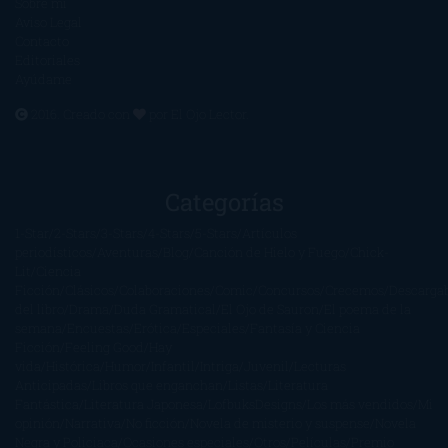
Sobre mí
Aviso Legal
Contacto
Editoriales
Ayúdame
2016. Creado con
por
El Ojo Lector
.
Categorías
1-Star
2-Stars
3-Stars
4-Stars
5-Stars
Artículos
periodísticos
Aventuras
Blog
Canción de Hielo y Fuego
Chick-
Lit
Ciencia
Ficción
Clásicos
Colaboraciones
Comic
Concursos
Crecemos
Descarga
del libro
Drama
Duda Gramatical
El Ojo de Sauron
El poema de la
semana
Encuestas
Erótica
Especiales
Fantasía y Ciencia
Ficción
Feeling Good
Hay
vida
Histórica
Humor
Infantil
Intriga
Juvenil
Lecturas
Anticipadas
Libros que enganchan
Listas
Literatura
Fantástica
Literatura Japonesa
LofbuksDesigns
Los más vendidos
Mi
opinión
Narrativa
No ficción
Novela de misterio y suspense
Novela
Negra y Policiaca
Ocasiones especiales
Otros
Películas
Premio