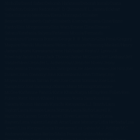
Nicholls
David Safier
Deborah Harkness
Deborah Install
Diana
Gabaldon
Dolores Redondo
E. O. Chirovici
E.L. James
Eckhart
Tolle
Eduardo Mendoza
Elena Montagud
Elísabet
Benavent
Elisabeth Craft
Elisabeth Kostova
Emma Cline
Enric
Pardo
Erin Morgenstern
Erin Watt
Ernest Cline
Ernesto
Sábato
Estefanía Salyers
Federico Moccia
Fernando
Aramburu
Florencia Bonelli
George R. R. Martin
Gina Peral
Gregory
Maguire
Haruki Murakami
Helen Simonson
Henning Mankell
Henry
James
Hiromi Kawakami
Irene Hall
Isabel Keats
J. Lynn
J.K.
Rowling
Jacinto Rey
Jack Thorne
Jamie McGuire
Jeff Lindsay
Jeff
VanderMeer
Jennifer L. Armentrout
Jennifer Niven
Jenny
Han
Jessica Thompson
Jill Santopolo
Joe Abercrombie
Joe Hill
Joël
Dicker
John Connolly
John Katzenbach
John Tiffany
Jojo
Moyes
Jonathan Safran Foer
Jose Carlos Somoza
Jose Luis
Sampedro
José Saramago
Karen Marie Moning
Katharine
McGee
Katherine Pancol
Katie Khan
Katjia Millay
Ken Follet
Ken
Follett
Kent Haruf
Khaled Hosseini
Kiera Cass
Koushun
Takami
Kristin Hannah
Kyoichi Katayama
L.J. Smith
Laini
Taylor
Laura Kinsale
Laura Norton
Laura Nuño
Laurell K.
Hamilton
Lauren Groff
Lauren Oliver
Lauren Willig
Leisa
Rayven
Lena Valenti
Leylah Attar
Liane Moriarty
Lidia Herbada
Lisa
Jewell
Lisa Kleypas
Lucía Etxebarria
Luz Gabás
M. J. Arlidge
M.C.
Andrews
Macarena Berlín
Malin Persson Giolito
Marcello
Simoni
María Dueñas
Marian Keyes
Marie Rutkoski
Mario Vagas