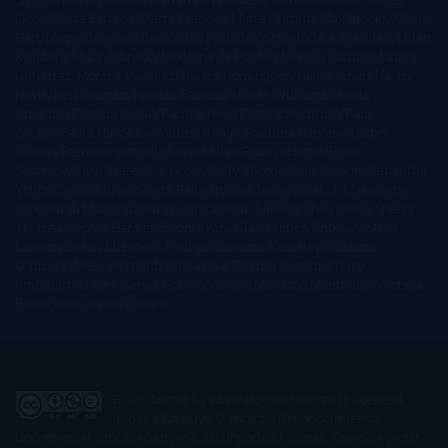
Llosa
Marta Estrada
Marta Francés
Marta Quintín
Max Brooks
Megan
Hart
Megan Maxwell
Mercedes Pinto Maldonado
Mia Sheridan
Milan
Kundera
Milly Johnson
Moderna de Pueblo
Mónica Carillo
Mónica
Gutiérrez
Mónica Vázquez
Naiara Domínguez
Nalini Singh
Naomi
Novik
Neil Gaiman
Nicolas Barreau
Nicole Williams
Noelia
Amarillo
Pamela Aidan
Patrick Ness
Patrick Rothfuss
Paul
Auster
Paula Hawkins
Pauline Réage
Paullina Simons
Rachel
Gibson
Rainbow Rowell
Raine Miller
Robin Schone
Robin
Scoresby
Ruth Ware
S. J. Hooks
Sally Thorne
Sam Savage
Samantha
Young
Sandra Brown
Sara Ballarín
Sara Mesa
Sarah J. Maas
Sarah
Lark
Sarah MacLean
Saray García
Shari Lapena
Shea Olsen
Sherry
Thomas
Sophie Hannah
Sophie Kinsella
Stephen Chbosky
Stieg
Larsson
Susan Elizabeth Phillips
Susanna Kearsley
Suzanne
Collins
Sylvain Reynard
Sylvia Day
Tabitha Suzuma
Terry
Pratchett
Tracey Garvis Graves
Valerio Massimo Manfredi
Veronica
Rossi
Xuso Jones
Zahara
El Ojo Lector
by
www.elojolector.com
is licensed
under a
Creative Commons Reconocimiento-
NoComercial-SinObraDerivada 3.0 Unported License
. Creado a partir