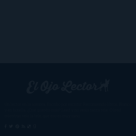
Un lector en la sombra. Escribo por escribir. Recomiendo libros. Blanco
y en botella. ¿Qué queréis más? Leed y no veáis tanta tele. O leed
mientras veis la tele, que eso es muy sano.