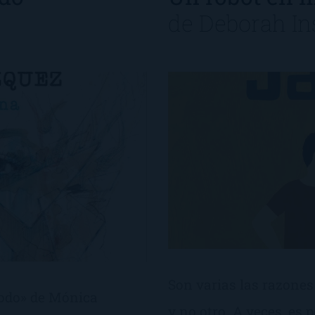
de
Deborah Ins
Son varias las razones 
todo» de Mónica
y no otro. A veces, es p