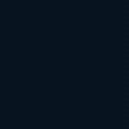
Oli
Att
Kl
An
Si
Va
Qu
Ma
Ku
Car
Do
Ga
Am
Ro
Ré
Ro
Wa
Yo
Ma
La
Kin
Phi
Re
Pra