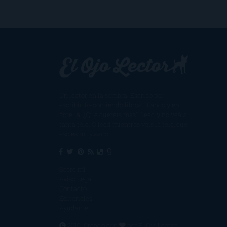
Un lector en la sombra. Escribo por
escribir. Recomiendo libros. Blanco y en
botella. ¿Qué queréis más? Leed y no veáis
tanta tele. O leed mientras veis la tele, que
eso es muy sano.
Sobre mí
Aviso Legal
Contacto
Editoriales
Ayúdame
2016. Creado con
por
El Ojo Lector
.