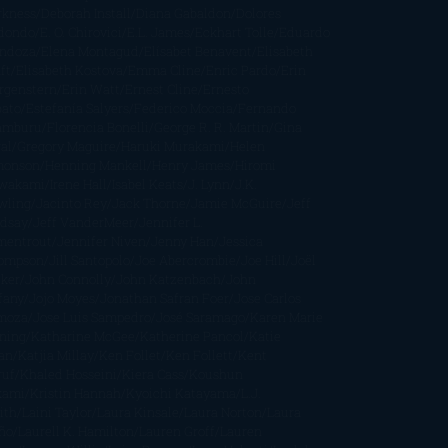
rkness
Deborah Install
Diana Gabaldon
Dolores
dondo
E. O. Chirovici
E.L. James
Eckhart Tolle
Eduardo
ndoza
Elena Montagud
Elísabet Benavent
Elisabeth
ft
Elisabeth Kostova
Emma Cline
Enric Pardo
Erin
rgenstern
Erin Watt
Ernest Cline
Ernesto
bato
Estefanía Salyers
Federico Moccia
Fernando
amburu
Florencia Bonelli
George R. R. Martin
Gina
al
Gregory Maguire
Haruki Murakami
Helen
monson
Henning Mankell
Henry James
Hiromi
wakami
Irene Hall
Isabel Keats
J. Lynn
J.K.
wling
Jacinto Rey
Jack Thorne
Jamie McGuire
Jeff
ndsay
Jeff VanderMeer
Jennifer L.
mentrout
Jennifer Niven
Jenny Han
Jessica
ompson
Jill Santopolo
Joe Abercrombie
Joe Hill
Joël
cker
John Connolly
John Katzenbach
John
fany
Jojo Moyes
Jonathan Safran Foer
Jose Carlos
moza
Jose Luis Sampedro
José Saramago
Karen Marie
ning
Katharine McGee
Katherine Pancol
Katie
an
Katjia Millay
Ken Follet
Ken Follett
Kent
ruf
Khaled Hosseini
Kiera Cass
Koushun
kami
Kristin Hannah
Kyoichi Katayama
L.J.
ith
Laini Taylor
Laura Kinsale
Laura Norton
Laura
ño
Laurell K. Hamilton
Lauren Groff
Lauren