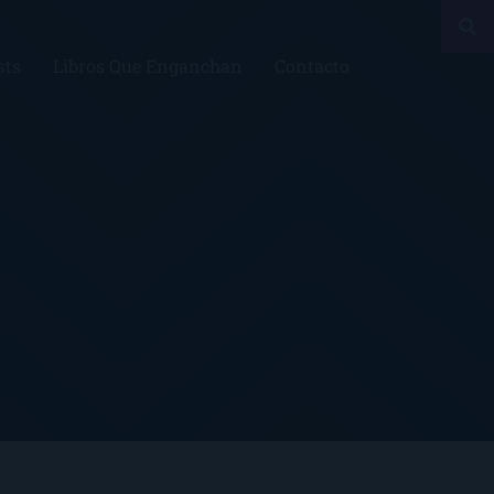
sts
Libros Que Enganchan
Contacto