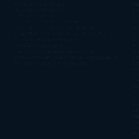
ficción
Novela de misterio y
Ha
suspense
Novela Negra y
Re
Policiaca
Ocasiones
Me
especiales
Otros
Películas
Premio
Cra
Planeta
Próximas Publicaciones
Realismo
Mo
Mágico
Realista
Recomendaciones
Reseñas
Romance
Sá
paranormal
Romántica
Romántica
Ar
Victoriana
Sagas
Segunda
Per
mano
Sentimental
Series
Sobrevivir a una
Si
novela
Terror
Test
Thriller
Trilogías
Uncategorized
Ya
Ka
a la venta
Young Adults
¡No me gusta!
Ro
Li
Ar
Th
Di
Tif
So
Mo
Kh
Ha
Ta
Sm
Nu