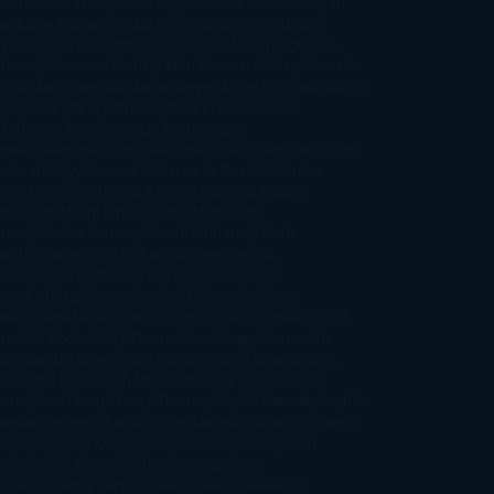
ver
Lauren Willig
Leisa Rayven
Lena Valenti
Leylah
ar
Liane Moriarty
Lidia Herbada
Lisa Jewell
Lisa
eypas
Lucía Etxebarria
Luz Gabás
M. J. Arlidge
M.C.
drews
Macarena Berlín
Malin Persson Giolito
Marcello
moni
María Dueñas
Marian Keyes
Marie Rutkoski
Mario
gas Llosa
Marta Estrada
Marta Francés
Marta
intín
Max Brooks
Megan Hart
Megan
xwell
Mercedes Pinto Maldonado
Mia Sheridan
Milan
ndera
Milly Johnson
Moderna de Pueblo
Mónica
illo
Mónica Gutiérrez
Mónica Vázquez
Naiara
mínguez
Nalini Singh
Naomi Novik
Neil
iman
Nicolas Barreau
Nicole Williams
Noelia
arillo
Pamela Aidan
Patrick Ness
Patrick
thfuss
Paul Auster
Paula Hawkins
Pauline
age
Paullina Simons
Rachel Gibson
Rainbow
well
Raine Miller
Robin Schone
Robin Scoresby
Ruth
re
S. J. Hooks
Sally Thorne
Sam Savage
Samantha
ung
Sandra Brown
Sara Ballarín
Sara Mesa
Sarah J.
as
Sarah Lark
Sarah MacLean
Saray García
Shari
pena
Shea Olsen
Sherry Thomas
Sophie Hannah
Sophie
sella
Stephen Chbosky
Stieg Larsson
Susan Elizabeth
llips
Susanna Kearsley
Suzanne Collins
Sylvain
ynard
Sylvia Day
Tabitha Suzuma
Terry
tchett
Tracey Garvis Graves
Valerio Massimo