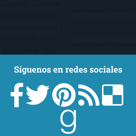
un poco de suspicacia.
oportunidad de leer, y t
íblemente exagerada;
qué negarlo; sin olvida
o, parece más que voy a
no-se-cuanta-ava-edici
ente a leerlo… Está
mi jardín por la porta
 de compañía… Pero,
a través de ella, deduje
 iba con pies de plomo
Síguenos en redes sociales
amables que te dan co