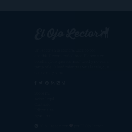
Un lector en la sombra. Escribo por
escribir. Recomiendo libros. Blanco y en
botella. ¿Qué queréis más? Leed y no veáis
tanta tele. O leed mientras veis la tele, que
eso es muy sano.
Sobre mí
Aviso Legal
Contacto
Editoriales
Ayúdame
2016. Creado con
por
El Ojo Lector
.