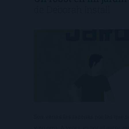
de
Deborah Install
Son varias las razones por las que se
y no otro. A veces, es por el autor, q