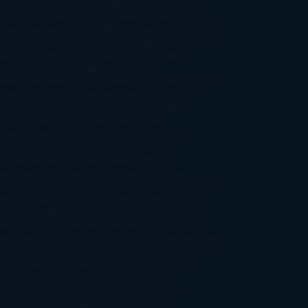
ar
Liane Moriarty
Lidia Herbada
Lisa Jewell
Lisa
eypas
Lucía Etxebarria
Luz Gabás
M. J. Arlidge
M.C.
drews
Macarena Berlín
Malin Persson Giolito
Marcello
moni
María Dueñas
Marian Keyes
Marie Rutkoski
Mario
gas Llosa
Marta Estrada
Marta Francés
Marta
intín
Max Brooks
Megan Hart
Megan
xwell
Mercedes Pinto Maldonado
Mia Sheridan
Milan
ndera
Milly Johnson
Moderna de Pueblo
Mónica
illo
Mónica Gutiérrez
Mónica Vázquez
Naiara
mínguez
Nalini Singh
Naomi Novik
Neil
iman
Nicolas Barreau
Nicole Williams
Noelia
arillo
Pamela Aidan
Patrick Ness
Patrick
thfuss
Paul Auster
Paula Hawkins
Pauline
age
Paullina Simons
Rachel Gibson
Rainbow
well
Raine Miller
Robin Schone
Robin Scoresby
Ruth
re
S. J. Hooks
Sally Thorne
Sam Savage
Samantha
ung
Sandra Brown
Sara Ballarín
Sara Mesa
Sarah J.
as
Sarah Lark
Sarah MacLean
Saray García
Shari
pena
Shea Olsen
Sherry Thomas
Sophie Hannah
Sophie
sella
Stephen Chbosky
Stieg Larsson
Susan Elizabeth
llips
Susanna Kearsley
Suzanne Collins
Sylvain
ynard
Sylvia Day
Tabitha Suzuma
Terry
tchett
Tracey Garvis Graves
Valerio Massimo
nfredi
Veronica Rossi
Xuso Jones
Zahara