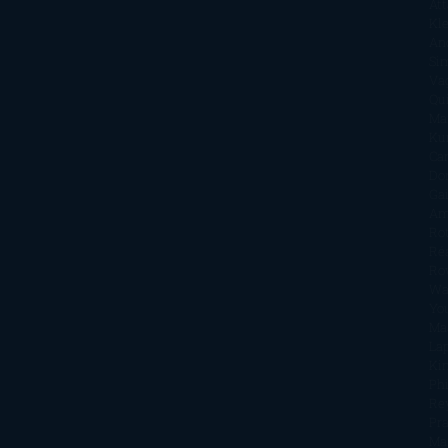
Att
Kl
An
Si
Va
Qu
Ma
Ku
Car
Do
Ga
Am
Ro
Ré
Ro
Wa
Yo
Ma
La
Kin
Phi
Re
Pra
Ma