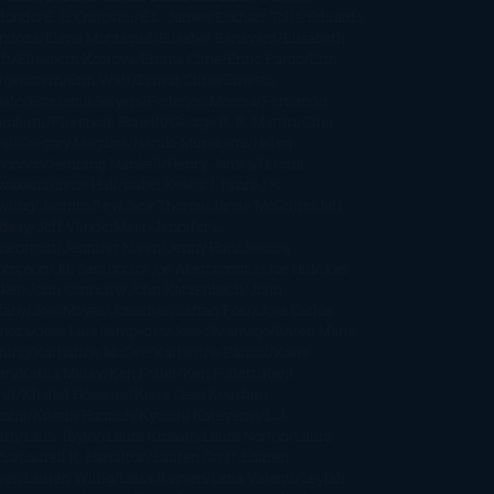
dondo
E. O. Chirovici
E.L. James
Eckhart Tolle
Eduardo
ndoza
Elena Montagud
Elísabet Benavent
Elisabeth
ft
Elisabeth Kostova
Emma Cline
Enric Pardo
Erin
rgenstern
Erin Watt
Ernest Cline
Ernesto
bato
Estefanía Salyers
Federico Moccia
Fernando
amburu
Florencia Bonelli
George R. R. Martin
Gina
al
Gregory Maguire
Haruki Murakami
Helen
monson
Henning Mankell
Henry James
Hiromi
wakami
Irene Hall
Isabel Keats
J. Lynn
J.K.
wling
Jacinto Rey
Jack Thorne
Jamie McGuire
Jeff
ndsay
Jeff VanderMeer
Jennifer L.
mentrout
Jennifer Niven
Jenny Han
Jessica
ompson
Jill Santopolo
Joe Abercrombie
Joe Hill
Joël
cker
John Connolly
John Katzenbach
John
fany
Jojo Moyes
Jonathan Safran Foer
Jose Carlos
moza
Jose Luis Sampedro
José Saramago
Karen Marie
ning
Katharine McGee
Katherine Pancol
Katie
an
Katjia Millay
Ken Follet
Ken Follett
Kent
ruf
Khaled Hosseini
Kiera Cass
Koushun
kami
Kristin Hannah
Kyoichi Katayama
L.J.
ith
Laini Taylor
Laura Kinsale
Laura Norton
Laura
ño
Laurell K. Hamilton
Lauren Groff
Lauren
ver
Lauren Willig
Leisa Rayven
Lena Valenti
Leylah