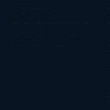
suspense
Novela Negra y
Re
Policiaca
Ocasiones
Me
especiales
Otros
Películas
Premio
Cra
Planeta
Próximas Publicaciones
Realismo
Mo
Mágico
Realista
Recomendaciones
Reseñas
Romance
Sá
paranormal
Romántica
Romántica
Ar
Victoriana
Sagas
Segunda
Per
mano
Sentimental
Series
Sobrevivir a una
Si
novela
Terror
Test
Thriller
Trilogías
Uncategorized
Ya
Ka
a la venta
Young Adults
¡No me gusta!
Ro
Li
Ar
Th
Di
Tif
So
Mo
Kh
Ha
Ta
Sm
Nu
Oli