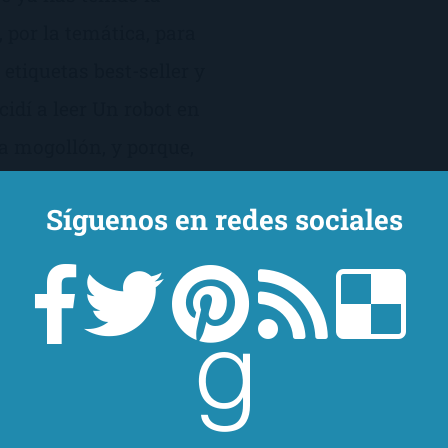
, por la temática, para
etiquetas best-seller y
idí a leer Un robot en
la mogollón, y porque,
libro de esos tiernos y
Síguenos en redes sociales
lecciones de vida.