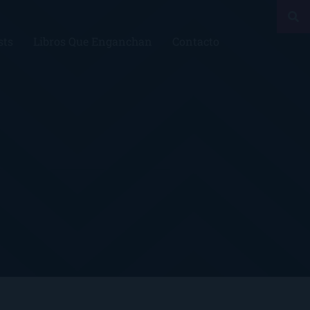
sts
Libros Que Enganchan
Contacto