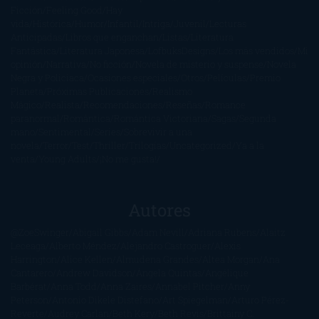
Ficción
Feeling Good
Hay
vida
Histórica
Humor
Infantil
Intriga
Juvenil
Lecturas
Anticipadas
Libros que enganchan
Listas
Literatura
Fantástica
Literatura Japonesa
LofbuksDesigns
Los más vendidos
Mi
opinión
Narrativa
No ficción
Novela de misterio y suspense
Novela
Negra y Policiaca
Ocasiones especiales
Otros
Películas
Premio
Planeta
Próximas Publicaciones
Realismo
Mágico
Realista
Recomendaciones
Reseñas
Romance
paranormal
Romántica
Romántica Victoriana
Sagas
Segunda
mano
Sentimental
Series
Sobrevivir a una
novela
Terror
Test
Thriller
Trilogías
Uncategorized
Ya a la
venta
Young Adults
¡No me gusta!
Autores
@ZoeSwinger
Abigail Gibbs
Adam Nevill
Adriana Rubens
Alaitz
Leceaga
Alberto Méndez
Alejandro Castroguer
Alexis
Harrington
Alice Kellen
Almudena Grandes
Altea Morgan
Ana
Cantarero
Andrew Davidson
Ángela Quintas
Angélique
Barbérat
Anna Todd
Anna Zaires
Annabel Pitcher
Anny
Peterson
Antonio Dikele Distefano
Art Spiegelman
Arturo Pérez-
Reverte
Audrey Carlan
Beth Kery
Beth Revis
Brittainy C.