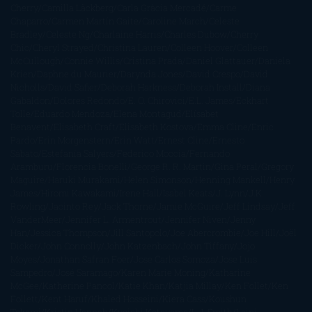
Cherry
Camilla Läckberg
Carla Gràcia Mercadé
Carme
Chaparro
Carmen Martín Gaite
Caroline March
Celeste
Bradley
Celeste Ng
Charlaine Harris
Charles Dubow
Cherry
Chic
Cheryl Strayed
Christina Lauren
Colleen Hoover
Colleen
McCullough
Connie Willis
Cristina Prada
Daniel Glattauer
Daniela
Krien
Daphne du Maurier
Darynda Jones
David Crespo
David
Nicholls
David Safier
Deborah Harkness
Deborah Install
Diana
Gabaldon
Dolores Redondo
E. O. Chirovici
E.L. James
Eckhart
Tolle
Eduardo Mendoza
Elena Montagud
Elísabet
Benavent
Elisabeth Craft
Elisabeth Kostova
Emma Cline
Enric
Pardo
Erin Morgenstern
Erin Watt
Ernest Cline
Ernesto
Sábato
Estefanía Salyers
Federico Moccia
Fernando
Aramburu
Florencia Bonelli
George R. R. Martin
Gina Peral
Gregory
Maguire
Haruki Murakami
Helen Simonson
Henning Mankell
Henry
James
Hiromi Kawakami
Irene Hall
Isabel Keats
J. Lynn
J.K.
Rowling
Jacinto Rey
Jack Thorne
Jamie McGuire
Jeff Lindsay
Jeff
VanderMeer
Jennifer L. Armentrout
Jennifer Niven
Jenny
Han
Jessica Thompson
Jill Santopolo
Joe Abercrombie
Joe Hill
Joël
Dicker
John Connolly
John Katzenbach
John Tiffany
Jojo
Moyes
Jonathan Safran Foer
Jose Carlos Somoza
Jose Luis
Sampedro
José Saramago
Karen Marie Moning
Katharine
McGee
Katherine Pancol
Katie Khan
Katjia Millay
Ken Follet
Ken
Follett
Kent Haruf
Khaled Hosseini
Kiera Cass
Koushun