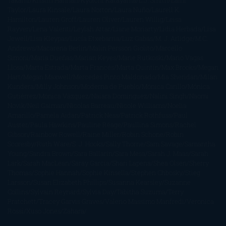
Takami
Kristin Hannah
Kyoichi Katayama
L.J. Smith
Laini
Taylor
Laura Kinsale
Laura Norton
Laura Nuño
Laurell K.
Hamilton
Lauren Groff
Lauren Oliver
Lauren Willig
Leisa
Rayven
Lena Valenti
Leylah Attar
Liane Moriarty
Lidia Herbada
Lisa
Jewell
Lisa Kleypas
Lucía Etxebarria
Luz Gabás
M. J. Arlidge
M.C.
Andrews
Macarena Berlín
Malin Persson Giolito
Marcello
Simoni
María Dueñas
Marian Keyes
Marie Rutkoski
Mario Vagas
Llosa
Marta Estrada
Marta Francés
Marta Quintín
Max Brooks
Megan
Hart
Megan Maxwell
Mercedes Pinto Maldonado
Mia Sheridan
Milan
Kundera
Milly Johnson
Moderna de Pueblo
Mónica Carillo
Mónica
Gutiérrez
Mónica Vázquez
Naiara Domínguez
Nalini Singh
Naomi
Novik
Neil Gaiman
Nicolas Barreau
Nicole Williams
Noelia
Amarillo
Pamela Aidan
Patrick Ness
Patrick Rothfuss
Paul
Auster
Paula Hawkins
Pauline Réage
Paullina Simons
Rachel
Gibson
Rainbow Rowell
Raine Miller
Robin Schone
Robin
Scoresby
Ruth Ware
S. J. Hooks
Sally Thorne
Sam Savage
Samantha
Young
Sandra Brown
Sara Ballarín
Sara Mesa
Sarah J. Maas
Sarah
Lark
Sarah MacLean
Saray García
Shari Lapena
Shea Olsen
Sherry
Thomas
Sophie Hannah
Sophie Kinsella
Stephen Chbosky
Stieg
Larsson
Susan Elizabeth Phillips
Susanna Kearsley
Suzanne
Collins
Sylvain Reynard
Sylvia Day
Tabitha Suzuma
Terry
Pratchett
Tracey Garvis Graves
Valerio Massimo Manfredi
Veronica
Rossi
Xuso Jones
Zahara