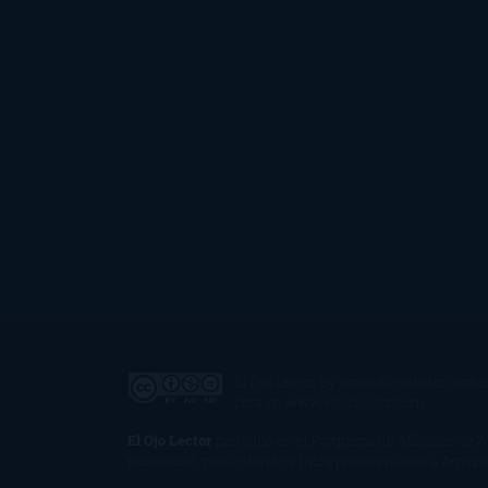
El Ojo Lector
by
www.elojolector.com
i
obra en
www.elojolector.com
.
El Ojo Lector
participa en el Programa de Afiliados de 
publicidad, publicitando e incluyendo enlaces a Amaz