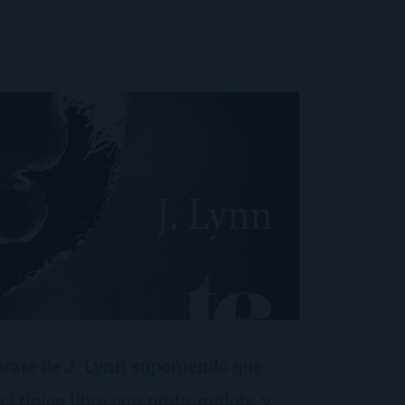
eraré de J. Lynn suponiendo que
el típico libro con prota-malote-y-