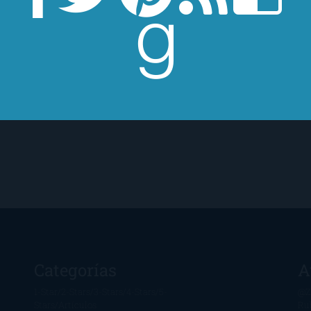
Categorías
A
1-Star
2-Stars
3-Stars
4-Stars
5-
@Z
Stars
Artículos
Ru