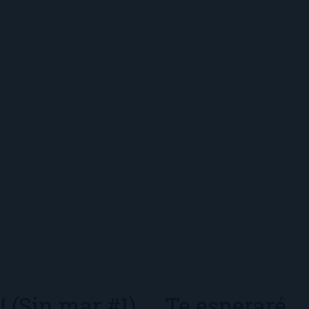
o! (Sin mar #1)
Te esperaré