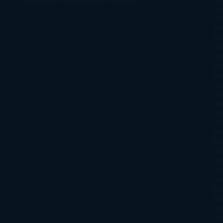
Li
Ar
Th
Di
Tif
So
Mo
Kh
Ha
Ta
Sm
Nu
Oli
Att
Kl
An
Si
Va
Qu
Ma
Ku
Car
Do