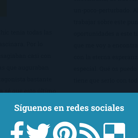
un-poco-perturbado. Ah
trabajar sobre este pun
Chic tenía todas las
oportunidades a este ti
ascinara. Por lo
que me voy a encontra
esagiaban casi con
con la eterna esperanz
ras que auguraban
especial. Qué os puedo
tagonista bastante
tiene que serlo con tod
a sé que esto último
— chicos guapos hay,
Síguenos en redes sociales
mbargo, los de este
a matrícula de honor:
otente, un médico