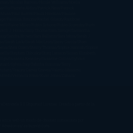
iman
Nicolas Barreau
Nicole Williams
Noelia
arillo
Pamela Aidan
Patrick Ness
Patrick
thfuss
Paul Auster
Paula Hawkins
Pauline
age
Paullina Simons
Rachel Gibson
Rainbow
well
Raine Miller
Robin Schone
Robin Scoresby
Ruth
re
S. J. Hooks
Sally Thorne
Sam Savage
Samantha
ung
Sandra Brown
Sara Ballarín
Sara Mesa
Sarah J.
as
Sarah Lark
Sarah MacLean
Saray García
Shari
pena
Shea Olsen
Sherry Thomas
Sophie Hannah
Sophie
sella
Stephen Chbosky
Stieg Larsson
Susan Elizabeth
llips
Susanna Kearsley
Suzanne Collins
Sylvain
ynard
Sylvia Day
Tabitha Suzuma
Terry
tchett
Tracey Garvis Graves
Valerio Massimo
nfredi
Veronica Rossi
Xuso Jones
Zahara
Derivada 3.0 Unported License
. Creado a partir de la
 a sitios web un modo de obtener comisiones por
/ Amazon.es/ es.buyvip.com.