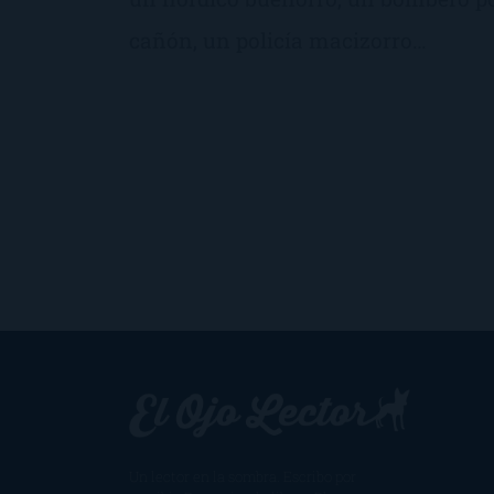
cañón, un policía macizorro…
Un lector en la sombra. Escribo por