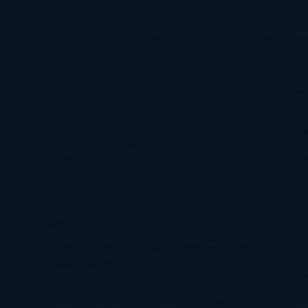
periodísticos
Aventuras
Blog
Canción de
Ca
Hielo y Fuego
Chick-Lit
Ciencia
Gr
Ficción
Clásicos
Colaboraciones
Comic
Concursos
Crecemos
Des
Án
del libro
Drama
Duda Gramatical
El Ojo
Zai
de Sauron
El poema de la
Di
semana
Encuestas
Erótica
Especiales
Fantasía
Ca
y Ciencia Ficción
Feeling Good
Hay
Lä
vida
Histórica
Humor
Infantil
Intriga
Juvenil
Lecturas
Mar
Anticipadas
Libros que
Ng
enganchan
Listas
Literatura
St
Fantástica
Literatura
Mc
Japonesa
LofbuksDesigns
Los más
Gla
vendidos
Mi opinión
Narrativa
No
Jo
ficción
Novela de misterio y
Ha
suspense
Novela Negra y
Re
Policiaca
Ocasiones
Me
especiales
Otros
Películas
Premio
Cra
Planeta
Próximas Publicaciones
Realismo
Mo
Mágico
Realista
Recomendaciones
Reseñas
Romance
Sá
paranormal
Romántica
Romántica
Ar
Victoriana
Sagas
Segunda
Per
mano
Sentimental
Series
Sobrevivir a una
Si
novela
Terror
Test
Thriller
Trilogías
Uncategorized
Ya
Ka
a la venta
Young Adults
¡No me gusta!
Ro