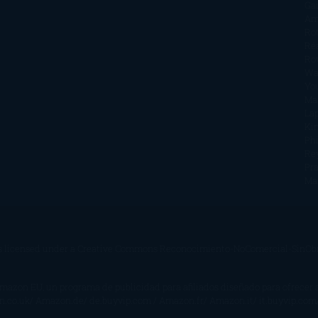
Ga
Am
Ro
Ré
Ro
Wa
Yo
Ma
La
Kin
Phi
Re
Pra
Ma
s licensed under a
Creative Commons Reconocimiento-NoComercial-SinObra
Amazon EU, un programa de publicidad para afiliados diseñado para ofrecer
on.co.uk/ Amazon.de/ de.buyvip.com / Amazon.fr/ Amazon.it/ it.buyvip.com