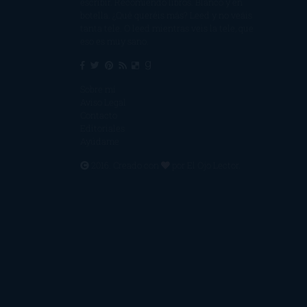
escribir. Recomiendo libros. Blanco y en
botella. ¿Qué queréis más? Leed y no veáis
tanta tele. O leed mientras veis la tele, que
eso es muy sano.
Sobre mí
Aviso Legal
Contacto
Editoriales
Ayúdame
2016. Creado con
por
El Ojo Lector
.