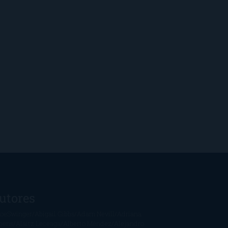
utores
oeSwinger
Abigail Gibbs
Adam Nevill
Adriana
bens
Alaitz Leceaga
Alberto Méndez
Alejandro