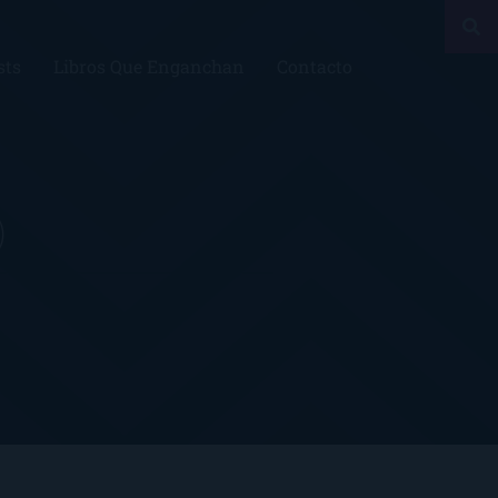
sts
Libros Que Enganchan
Contacto
)