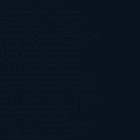
ndsay
Jeff VanderMeer
Jennifer L.
mentrout
Jennifer Niven
Jenny Han
Jessica
ompson
Jill Santopolo
Joe Abercrombie
Joe Hill
Joël
cker
John Connolly
John Katzenbach
John
fany
Jojo Moyes
Jonathan Safran Foer
Jose Carlos
moza
Jose Luis Sampedro
José Saramago
Karen Marie
ning
Katharine McGee
Katherine Pancol
Katie
an
Katjia Millay
Ken Follet
Ken Follett
Kent
ruf
Khaled Hosseini
Kiera Cass
Koushun
kami
Kristin Hannah
Kyoichi Katayama
L.J.
ith
Laini Taylor
Laura Kinsale
Laura Norton
Laura
ño
Laurell K. Hamilton
Lauren Groff
Lauren
ver
Lauren Willig
Leisa Rayven
Lena Valenti
Leylah
ar
Liane Moriarty
Lidia Herbada
Lisa Jewell
Lisa
eypas
Lucía Etxebarria
Luz Gabás
M. J. Arlidge
M.C.
drews
Macarena Berlín
Malin Persson Giolito
Marcello
moni
María Dueñas
Marian Keyes
Marie Rutkoski
Mario
gas Llosa
Marta Estrada
Marta Francés
Marta
intín
Max Brooks
Megan Hart
Megan
xwell
Mercedes Pinto Maldonado
Mia Sheridan
Milan
ndera
Milly Johnson
Moderna de Pueblo
Mónica
illo
Mónica Gutiérrez
Mónica Vázquez
Naiara
mínguez
Nalini Singh
Naomi Novik
Neil