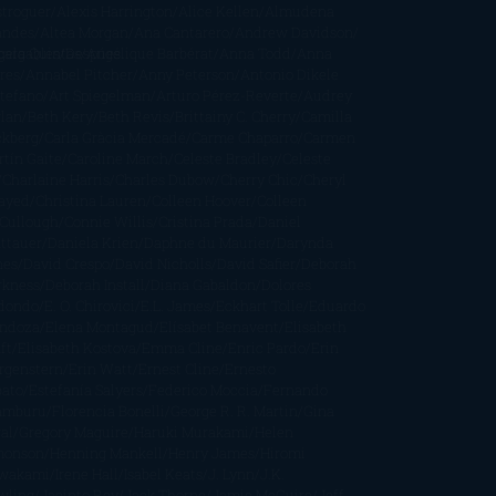
stroguer
Alexis Harrington
Alice Kellen
Almudena
andes
Altea Morgan
Ana Cantarero
Andrew Davidson
cargables
gela Quintas
Despúes
Angélique Barbérat
Anna Todd
Anna
res
Annabel Pitcher
Anny Peterson
Antonio Dikele
stefano
Art Spiegelman
Arturo Pérez-Reverte
Audrey
rlan
Beth Kery
Beth Revis
Brittainy C. Cherry
Camilla
ckberg
Carla Gràcia Mercadé
Carme Chaparro
Carmen
tín Gaite
Caroline March
Celeste Bradley
Celeste
Charlaine Harris
Charles Dubow
Cherry Chic
Cheryl
rayed
Christina Lauren
Colleen Hoover
Colleen
Cullough
Connie Willis
Cristina Prada
Daniel
ttauer
Daniela Krien
Daphne du Maurier
Darynda
nes
David Crespo
David Nicholls
David Safier
Deborah
rkness
Deborah Install
Diana Gabaldon
Dolores
dondo
E. O. Chirovici
E.L. James
Eckhart Tolle
Eduardo
ndoza
Elena Montagud
Elísabet Benavent
Elisabeth
ft
Elisabeth Kostova
Emma Cline
Enric Pardo
Erin
rgenstern
Erin Watt
Ernest Cline
Ernesto
bato
Estefanía Salyers
Federico Moccia
Fernando
amburu
Florencia Bonelli
George R. R. Martin
Gina
al
Gregory Maguire
Haruki Murakami
Helen
monson
Henning Mankell
Henry James
Hiromi
wakami
Irene Hall
Isabel Keats
J. Lynn
J.K.
wling
Jacinto Rey
Jack Thorne
Jamie McGuire
Jeff