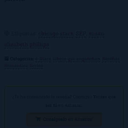
Etiquetas
:
chicago stars
,
SEP
,
susan
elizabeth phillips
Categorías:
4-Stars
,
Libros que enganchan
,
Reseñas
,
Romántica
,
Series
¿Te ha convencido la reseña? Consigue
Tenías que
ser tú
en Amazon:
Consíguelo en Amazon