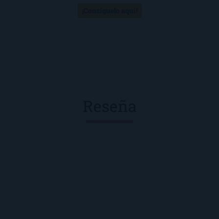
¡Consíguelo aquí!
Reseña