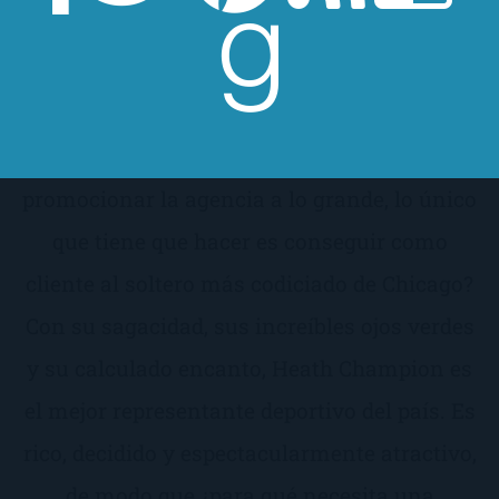
un compromiso matrimonial. ¡Hasta su pelo
es un desastre! Pero todo eso va a cambiar
ahora que se ha hecho cargo de la agencia de
contactos de su difunta abuela. Para
promocionar la agencia a lo grande, lo único
que tiene que hacer es conseguir como
cliente al soltero más codiciado de Chicago?
Con su sagacidad, sus increíbles ojos verdes
y su calculado encanto, Heath Champion es
el mejor representante deportivo del país. Es
rico, decidido y espectacularmente atractivo,
de modo que ¿para qué necesita una