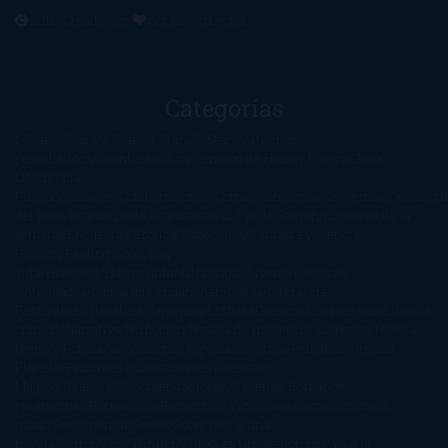
2016. Creado con
por
El Ojo Lector
.
Categorías
1-Star
2-Stars
3-Stars
4-Stars
5-Stars
Artículos
periodísticos
Aventuras
Blog
Canción de Hielo y Fuego
Chick-
Lit
Ciencia
Ficción
Clásicos
Colaboraciones
Comic
Concursos
Crecemos
Descarga
del libro
Drama
Duda Gramatical
El Ojo de Sauron
El poema de la
semana
Encuestas
Erótica
Especiales
Fantasía y Ciencia
Ficción
Feeling Good
Hay
vida
Histórica
Humor
Infantil
Intriga
Juvenil
Lecturas
Anticipadas
Libros que enganchan
Listas
Literatura
Fantástica
Literatura Japonesa
LofbuksDesigns
Los más vendidos
Mi
opinión
Narrativa
No ficción
Novela de misterio y suspense
Novela
Negra y Policiaca
Ocasiones especiales
Otros
Películas
Premio
Planeta
Próximas Publicaciones
Realismo
Mágico
Realista
Recomendaciones
Reseñas
Romance
paranormal
Romántica
Romántica Victoriana
Sagas
Segunda
mano
Sentimental
Series
Sobrevivir a una
novela
Terror
Test
Thriller
Trilogías
Uncategorized
Ya a la