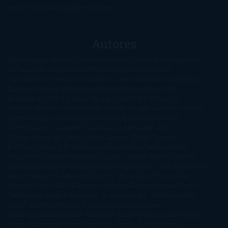
venta
Young Adults
¡No me gusta!
Autores
@ZoeSwinger
Abigail Gibbs
Adam Nevill
Adriana Rubens
Alaitz
Leceaga
Alberto Méndez
Alejandro Castroguer
Alexis
Harrington
Alice Kellen
Almudena Grandes
Altea Morgan
Ana
Cantarero
Andrew Davidson
Ángela Quintas
Angélique
Barbérat
Anna Todd
Anna Zaires
Annabel Pitcher
Anny
Peterson
Antonio Dikele Distefano
Art Spiegelman
Arturo Pérez-
Reverte
Audrey Carlan
Beth Kery
Beth Revis
Brittainy C.
Cherry
Camilla Läckberg
Carla Gràcia Mercadé
Carme
Chaparro
Carmen Martín Gaite
Caroline March
Celeste
Bradley
Celeste Ng
Charlaine Harris
Charles Dubow
Cherry
Chic
Cheryl Strayed
Christina Lauren
Colleen Hoover
Colleen
McCullough
Connie Willis
Cristina Prada
Daniel Glattauer
Daniela
Krien
Daphne du Maurier
Darynda Jones
David Crespo
David
Nicholls
David Safier
Deborah Harkness
Deborah Install
Diana
Gabaldon
Dolores Redondo
E. O. Chirovici
E.L. James
Eckhart
Tolle
Eduardo Mendoza
Elena Montagud
Elísabet
Benavent
Elisabeth Craft
Elisabeth Kostova
Emma Cline
Enric
Pardo
Erin Morgenstern
Erin Watt
Ernest Cline
Ernesto