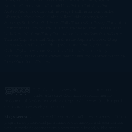
Amarillo
Pamela Aidan
Patrick Ness
Patrick Rothfuss
Paul
Auster
Paula Hawkins
Pauline Réage
Paullina Simons
Rachel
Gibson
Rainbow Rowell
Raine Miller
Robin Schone
Robin
Scoresby
Ruth Ware
S. J. Hooks
Sally Thorne
Sam Savage
Samantha
Young
Sandra Brown
Sara Ballarín
Sara Mesa
Sarah J. Maas
Sarah
Lark
Sarah MacLean
Saray García
Shari Lapena
Shea Olsen
Sherry
Thomas
Sophie Hannah
Sophie Kinsella
Stephen Chbosky
Stieg
Larsson
Susan Elizabeth Phillips
Susanna Kearsley
Suzanne
Collins
Sylvain Reynard
Sylvia Day
Tabitha Suzuma
Terry
Pratchett
Tracey Garvis Graves
Valerio Massimo Manfredi
Veronica
Rossi
Xuso Jones
Zahara
El Ojo Lector
by
www.elojolector.com
is licensed
under a
Creative Commons Reconocimiento-
NoComercial-SinObraDerivada 3.0 Unported License
. Creado a partir
de la obra en
www.elojolector.com
.
El Ojo Lector
participa en el Programa de Afiliados de Amazon EU, un
programa de publicidad para afiliados diseñado para ofrecer a sitios
web un modo de obtener comisiones por publicidad, publicitando e