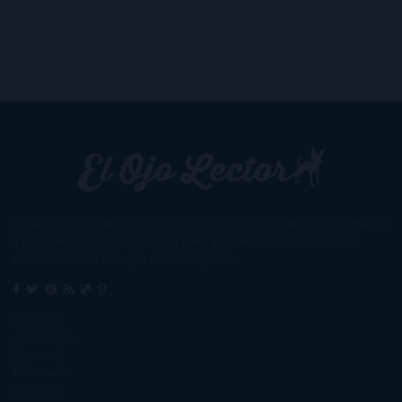
Un lector en la sombra. Escribo por escribir. Recomiendo libros. Blanco
y en botella. ¿Qué queréis más? Leed y no veáis tanta tele. O leed
mientras veis la tele, que eso es muy sano.
Sobre mí
Aviso Legal
Contacto
Editoriales
Ayúdame