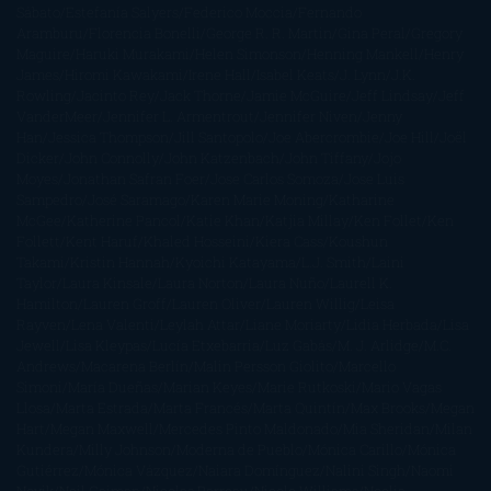
Sábato
Estefanía Salyers
Federico Moccia
Fernando
Aramburu
Florencia Bonelli
George R. R. Martin
Gina Peral
Gregory
Maguire
Haruki Murakami
Helen Simonson
Henning Mankell
Henry
James
Hiromi Kawakami
Irene Hall
Isabel Keats
J. Lynn
J.K.
Rowling
Jacinto Rey
Jack Thorne
Jamie McGuire
Jeff Lindsay
Jeff
VanderMeer
Jennifer L. Armentrout
Jennifer Niven
Jenny
Han
Jessica Thompson
Jill Santopolo
Joe Abercrombie
Joe Hill
Joël
Dicker
John Connolly
John Katzenbach
John Tiffany
Jojo
Moyes
Jonathan Safran Foer
Jose Carlos Somoza
Jose Luis
Sampedro
José Saramago
Karen Marie Moning
Katharine
McGee
Katherine Pancol
Katie Khan
Katjia Millay
Ken Follet
Ken
Follett
Kent Haruf
Khaled Hosseini
Kiera Cass
Koushun
Takami
Kristin Hannah
Kyoichi Katayama
L.J. Smith
Laini
Taylor
Laura Kinsale
Laura Norton
Laura Nuño
Laurell K.
Hamilton
Lauren Groff
Lauren Oliver
Lauren Willig
Leisa
Rayven
Lena Valenti
Leylah Attar
Liane Moriarty
Lidia Herbada
Lisa
Jewell
Lisa Kleypas
Lucía Etxebarria
Luz Gabás
M. J. Arlidge
M.C.
Andrews
Macarena Berlín
Malin Persson Giolito
Marcello
Simoni
María Dueñas
Marian Keyes
Marie Rutkoski
Mario Vagas
Llosa
Marta Estrada
Marta Francés
Marta Quintín
Max Brooks
Megan
Hart
Megan Maxwell
Mercedes Pinto Maldonado
Mia Sheridan
Milan
Kundera
Milly Johnson
Moderna de Pueblo
Mónica Carillo
Mónica
Gutiérrez
Mónica Vázquez
Naiara Domínguez
Nalini Singh
Naomi
Novik
Neil Gaiman
Nicolas Barreau
Nicole Williams
Noelia