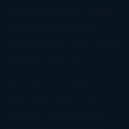
Krien
Daphne du Maurier
Darynda Jones
David Crespo
David
Nicholls
David Safier
Deborah Harkness
Deborah Install
Diana
Gabaldon
Dolores Redondo
E. O. Chirovici
E.L. James
Eckhart
Tolle
Eduardo Mendoza
Elena Montagud
Elísabet
Benavent
Elisabeth Craft
Elisabeth Kostova
Emma Cline
Enric
Pardo
Erin Morgenstern
Erin Watt
Ernest Cline
Ernesto
Sábato
Estefanía Salyers
Federico Moccia
Fernando
Aramburu
Florencia Bonelli
George R. R. Martin
Gina Peral
Gregory
Maguire
Haruki Murakami
Helen Simonson
Henning Mankell
Henry
James
Hiromi Kawakami
Irene Hall
Isabel Keats
J. Lynn
J.K.
Rowling
Jacinto Rey
Jack Thorne
Jamie McGuire
Jeff Lindsay
Jeff
VanderMeer
Jennifer L. Armentrout
Jennifer Niven
Jenny
Han
Jessica Thompson
Jill Santopolo
Joe Abercrombie
Joe Hill
Joël
Dicker
John Connolly
John Katzenbach
John Tiffany
Jojo
Moyes
Jonathan Safran Foer
Jose Carlos Somoza
Jose Luis
Sampedro
José Saramago
Karen Marie Moning
Katharine
McGee
Katherine Pancol
Katie Khan
Katjia Millay
Ken Follet
Ken
Follett
Kent Haruf
Khaled Hosseini
Kiera Cass
Koushun
Takami
Kristin Hannah
Kyoichi Katayama
L.J. Smith
Laini
Taylor
Laura Kinsale
Laura Norton
Laura Nuño
Laurell K.
Hamilton
Lauren Groff
Lauren Oliver
Lauren Willig
Leisa
Rayven
Lena Valenti
Leylah Attar
Liane Moriarty
Lidia Herbada
Lisa
Jewell
Lisa Kleypas
Lucía Etxebarria
Luz Gabás
M. J. Arlidge
M.C.