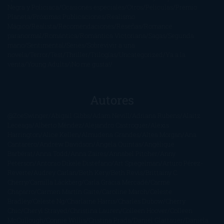
Negra y Policiaca
Ocasiones especiales
Otros
Películas
Premio
Planeta
Próximas Publicaciones
Realismo
Mágico
Realista
Recomendaciones
Reseñas
Romance
paranormal
Romántica
Romántica Victoriana
Sagas
Segunda
mano
Sentimental
Series
Sobrevivir a una
novela
Terror
Test
Thriller
Trilogías
Uncategorized
Ya a la
venta
Young Adults
¡No me gusta!
Autores
@ZoeSwinger
Abigail Gibbs
Adam Nevill
Adriana Rubens
Alaitz
Leceaga
Alberto Méndez
Alejandro Castroguer
Alexis
Harrington
Alice Kellen
Almudena Grandes
Altea Morgan
Ana
Cantarero
Andrew Davidson
Ángela Quintas
Angélique
Barbérat
Anna Todd
Anna Zaires
Annabel Pitcher
Anny
Peterson
Antonio Dikele Distefano
Art Spiegelman
Arturo Pérez-
Reverte
Audrey Carlan
Beth Kery
Beth Revis
Brittainy C.
Cherry
Camilla Läckberg
Carla Gràcia Mercadé
Carme
Chaparro
Carmen Martín Gaite
Caroline March
Celeste
Bradley
Celeste Ng
Charlaine Harris
Charles Dubow
Cherry
Chic
Cheryl Strayed
Christina Lauren
Colleen Hoover
Colleen
McCullough
Connie Willis
Cristina Prada
Daniel Glattauer
Daniela