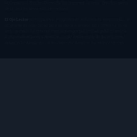
NoComercial-SinObraDerivada 3.0 Unported License
. Creado a partir
de la obra en
www.elojolector.com
.
El Ojo Lector
participa en el Programa de Afiliados de Amazon EU, un
programa de publicidad para afiliados diseñado para ofrecer a sitios
web un modo de obtener comisiones por publicidad, publicitando e
incluyendo enlaces a Amazon.co.uk/ Amazon.de/ de.buyvip.com /
Amazon.fr/ Amazon.it/ it.buyvip.com/ Amazon.es/ es.buyvip.com.