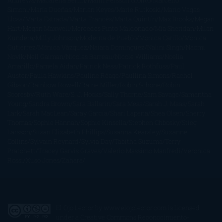
Andrews
Macarena Berlín
Malin Persson Giolito
Marcello
Simoni
María Dueñas
Marian Keyes
Marie Rutkoski
Mario Vagas
Llosa
Marta Estrada
Marta Francés
Marta Quintín
Max Brooks
Megan
Hart
Megan Maxwell
Mercedes Pinto Maldonado
Mia Sheridan
Milan
Kundera
Milly Johnson
Moderna de Pueblo
Mónica Carillo
Mónica
Gutiérrez
Mónica Vázquez
Naiara Domínguez
Nalini Singh
Naomi
Novik
Neil Gaiman
Nicolas Barreau
Nicole Williams
Noelia
Amarillo
Pamela Aidan
Patrick Ness
Patrick Rothfuss
Paul
Auster
Paula Hawkins
Pauline Réage
Paullina Simons
Rachel
Gibson
Rainbow Rowell
Raine Miller
Robin Schone
Robin
Scoresby
Ruth Ware
S. J. Hooks
Sally Thorne
Sam Savage
Samantha
Young
Sandra Brown
Sara Ballarín
Sara Mesa
Sarah J. Maas
Sarah
Lark
Sarah MacLean
Saray García
Shari Lapena
Shea Olsen
Sherry
Thomas
Sophie Hannah
Sophie Kinsella
Stephen Chbosky
Stieg
Larsson
Susan Elizabeth Phillips
Susanna Kearsley
Suzanne
Collins
Sylvain Reynard
Sylvia Day
Tabitha Suzuma
Terry
Pratchett
Tracey Garvis Graves
Valerio Massimo Manfredi
Veronica
Rossi
Xuso Jones
Zahara
El Ojo Lector
by
www.elojolector.com
is licensed
under a
Creative Commons Reconocimiento-