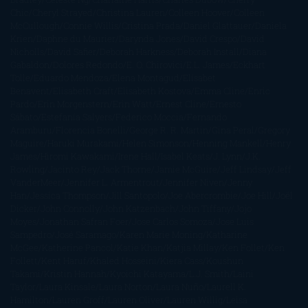
Chic
Cheryl Strayed
Christina Lauren
Colleen Hoover
Colleen
McCullough
Connie Willis
Cristina Prada
Daniel Glattauer
Daniela
Krien
Daphne du Maurier
Darynda Jones
David Crespo
David
Nicholls
David Safier
Deborah Harkness
Deborah Install
Diana
Gabaldon
Dolores Redondo
E. O. Chirovici
E.L. James
Eckhart
Tolle
Eduardo Mendoza
Elena Montagud
Elísabet
Benavent
Elisabeth Craft
Elisabeth Kostova
Emma Cline
Enric
Pardo
Erin Morgenstern
Erin Watt
Ernest Cline
Ernesto
Sábato
Estefanía Salyers
Federico Moccia
Fernando
Aramburu
Florencia Bonelli
George R. R. Martin
Gina Peral
Gregory
Maguire
Haruki Murakami
Helen Simonson
Henning Mankell
Henry
James
Hiromi Kawakami
Irene Hall
Isabel Keats
J. Lynn
J.K.
Rowling
Jacinto Rey
Jack Thorne
Jamie McGuire
Jeff Lindsay
Jeff
VanderMeer
Jennifer L. Armentrout
Jennifer Niven
Jenny
Han
Jessica Thompson
Jill Santopolo
Joe Abercrombie
Joe Hill
Joël
Dicker
John Connolly
John Katzenbach
John Tiffany
Jojo
Moyes
Jonathan Safran Foer
Jose Carlos Somoza
Jose Luis
Sampedro
José Saramago
Karen Marie Moning
Katharine
McGee
Katherine Pancol
Katie Khan
Katjia Millay
Ken Follet
Ken
Follett
Kent Haruf
Khaled Hosseini
Kiera Cass
Koushun
Takami
Kristin Hannah
Kyoichi Katayama
L.J. Smith
Laini
Taylor
Laura Kinsale
Laura Norton
Laura Nuño
Laurell K.
Hamilton
Lauren Groff
Lauren Oliver
Lauren Willig
Leisa