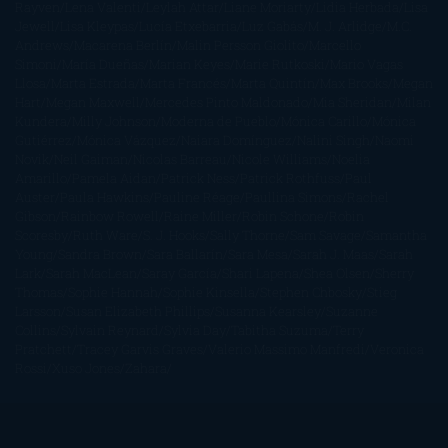
Rayven
Lena Valenti
Leylah Attar
Liane Moriarty
Lidia Herbada
Lisa
Jewell
Lisa Kleypas
Lucía Etxebarria
Luz Gabás
M. J. Arlidge
M.C.
Andrews
Macarena Berlín
Malin Persson Giolito
Marcello
Simoni
María Dueñas
Marian Keyes
Marie Rutkoski
Mario Vagas
Llosa
Marta Estrada
Marta Francés
Marta Quintín
Max Brooks
Megan
Hart
Megan Maxwell
Mercedes Pinto Maldonado
Mia Sheridan
Milan
Kundera
Milly Johnson
Moderna de Pueblo
Mónica Carillo
Mónica
Gutiérrez
Mónica Vázquez
Naiara Domínguez
Nalini Singh
Naomi
Novik
Neil Gaiman
Nicolas Barreau
Nicole Williams
Noelia
Amarillo
Pamela Aidan
Patrick Ness
Patrick Rothfuss
Paul
Auster
Paula Hawkins
Pauline Réage
Paullina Simons
Rachel
Gibson
Rainbow Rowell
Raine Miller
Robin Schone
Robin
Scoresby
Ruth Ware
S. J. Hooks
Sally Thorne
Sam Savage
Samantha
Young
Sandra Brown
Sara Ballarín
Sara Mesa
Sarah J. Maas
Sarah
Lark
Sarah MacLean
Saray García
Shari Lapena
Shea Olsen
Sherry
Thomas
Sophie Hannah
Sophie Kinsella
Stephen Chbosky
Stieg
Larsson
Susan Elizabeth Phillips
Susanna Kearsley
Suzanne
Collins
Sylvain Reynard
Sylvia Day
Tabitha Suzuma
Terry
Pratchett
Tracey Garvis Graves
Valerio Massimo Manfredi
Veronica
Rossi
Xuso Jones
Zahara