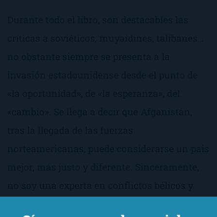
Durante todo el libro, son destacables las
críticas a soviéticos, muyaidines, talibanes…
no obstante siempre se presenta a la
invasión estadounidense desde el punto de
«la oportunidad», de «la esperanza», del
«cambio». Se llega a decir que Afganistán,
tras la llegada de las fuerzas
norteamericanas, puede considerarse un pais
mejor, más justo y diferente. Sinceramente,
no soy una experta en conflictos bélicos y
menos en Afganistán, pero verdaderamente