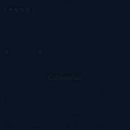
Sobre mí
Aviso Legal
Contacto
Editoriales
Ayúdame
2016. Creado con
por
El Ojo Lector
.
Categorías
1-Star
2-Stars
3-Stars
4-Stars
5-Stars
Artículos
periodísticos
Aventuras
Blog
Canción de Hielo y Fuego
Chick-
Lit
Ciencia
Ficción
Clásicos
Colaboraciones
Comic
Concursos
Crecemos
Descarga
del libro
Drama
Duda Gramatical
El Ojo de Sauron
El poema de la
semana
Encuestas
Erótica
Especiales
Fantasía y Ciencia
Ficción
Feeling Good
Hay
vida
Histórica
Humor
Infantil
Intriga
Juvenil
Lecturas