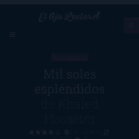
RESEÑA
Mil soles
espléndidos
de
Khaled
Hosseini
Hace 16 años