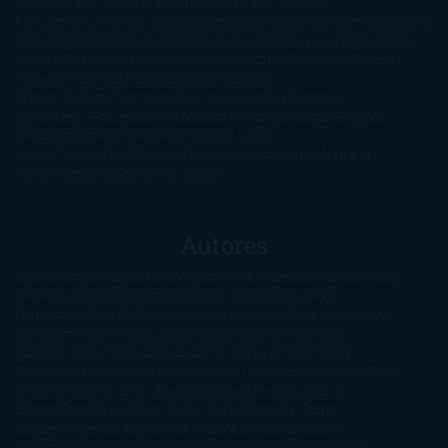
Anticipadas
Libros que enganchan
Listas
Literatura
Fantástica
Literatura Japonesa
LofbuksDesigns
Los más vendidos
Mi
opinión
Narrativa
No ficción
Novela de misterio y suspense
Novela
Negra y Policiaca
Ocasiones especiales
Otros
Películas
Premio
Planeta
Próximas Publicaciones
Realismo
Mágico
Realista
Recomendaciones
Reseñas
Romance
paranormal
Romántica
Romántica Victoriana
Sagas
Segunda
mano
Sentimental
Series
Sobrevivir a una
novela
Terror
Test
Thriller
Trilogías
Uncategorized
Ya a la
venta
Young Adults
¡No me gusta!
Autores
@ZoeSwinger
Abigail Gibbs
Adam Nevill
Adriana Rubens
Alaitz
Leceaga
Alberto Méndez
Alejandro Castroguer
Alexis
Harrington
Alice Kellen
Almudena Grandes
Altea Morgan
Ana
Cantarero
Andrew Davidson
Ángela Quintas
Angélique
Barbérat
Anna Todd
Anna Zaires
Annabel Pitcher
Anny
Peterson
Antonio Dikele Distefano
Art Spiegelman
Arturo Pérez-
Reverte
Audrey Carlan
Beth Kery
Beth Revis
Brittainy C.
Cherry
Camilla Läckberg
Carla Gràcia Mercadé
Carme
Chaparro
Carmen Martín Gaite
Caroline March
Celeste
Bradley
Celeste Ng
Charlaine Harris
Charles Dubow
Cherry