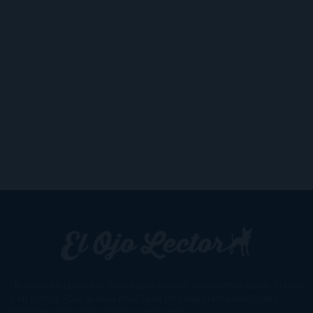
Un lector en la sombra. Escribo por escribir. Recomiendo libros. Blanco
y en botella. ¿Qué queréis más? Leed y no veáis tanta tele. O leed
mientras veis la tele, que eso es muy sano.