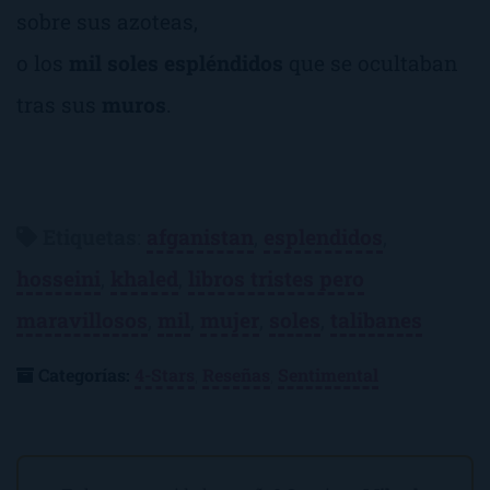
sobre sus azoteas,
o los
mil
soles
espléndidos
que se ocultaban
tras sus
muros
.
Etiquetas
:
afganistan
,
esplendidos
,
hosseini
,
khaled
,
libros tristes pero
maravillosos
,
mil
,
mujer
,
soles
,
talibanes
Categorías:
4-Stars
,
Reseñas
,
Sentimental