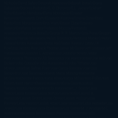
Nicholls
David Safier
Deborah Harkness
Deborah Install
Diana
Gabaldon
Dolores Redondo
E. O. Chirovici
E.L. James
Eckhart
Tolle
Eduardo Mendoza
Elena Montagud
Elísabet
Benavent
Elisabeth Craft
Elisabeth Kostova
Emma Cline
Enric
Pardo
Erin Morgenstern
Erin Watt
Ernest Cline
Ernesto
Sábato
Estefanía Salyers
Federico Moccia
Fernando
Aramburu
Florencia Bonelli
George R. R. Martin
Gina Peral
Gregory
Maguire
Haruki Murakami
Helen Simonson
Henning Mankell
Henry
James
Hiromi Kawakami
Irene Hall
Isabel Keats
J. Lynn
J.K.
Rowling
Jacinto Rey
Jack Thorne
Jamie McGuire
Jeff Lindsay
Jeff
VanderMeer
Jennifer L. Armentrout
Jennifer Niven
Jenny
Han
Jessica Thompson
Jill Santopolo
Joe Abercrombie
Joe Hill
Joël
Dicker
John Connolly
John Katzenbach
John Tiffany
Jojo
Moyes
Jonathan Safran Foer
Jose Carlos Somoza
Jose Luis
Sampedro
José Saramago
Karen Marie Moning
Katharine
McGee
Katherine Pancol
Katie Khan
Katjia Millay
Ken Follet
Ken
Follett
Kent Haruf
Khaled Hosseini
Kiera Cass
Koushun
Takami
Kristin Hannah
Kyoichi Katayama
L.J. Smith
Laini
Taylor
Laura Kinsale
Laura Norton
Laura Nuño
Laurell K.
Hamilton
Lauren Groff
Lauren Oliver
Lauren Willig
Leisa
Rayven
Lena Valenti
Leylah Attar
Liane Moriarty
Lidia Herbada
Lisa
Jewell
Lisa Kleypas
Lucía Etxebarria
Luz Gabás
M. J. Arlidge
M.C.
Andrews
Macarena Berlín
Malin Persson Giolito
Marcello