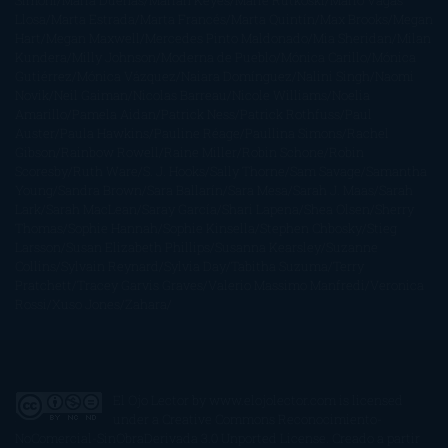
Simoni
María Dueñas
Marian Keyes
Marie Rutkoski
Mario Vagas
Llosa
Marta Estrada
Marta Francés
Marta Quintín
Max Brooks
Megan
Hart
Megan Maxwell
Mercedes Pinto Maldonado
Mia Sheridan
Milan
Kundera
Milly Johnson
Moderna de Pueblo
Mónica Carillo
Mónica
Gutiérrez
Mónica Vázquez
Naiara Domínguez
Nalini Singh
Naomi
Novik
Neil Gaiman
Nicolas Barreau
Nicole Williams
Noelia
Amarillo
Pamela Aidan
Patrick Ness
Patrick Rothfuss
Paul
Auster
Paula Hawkins
Pauline Réage
Paullina Simons
Rachel
Gibson
Rainbow Rowell
Raine Miller
Robin Schone
Robin
Scoresby
Ruth Ware
S. J. Hooks
Sally Thorne
Sam Savage
Samantha
Young
Sandra Brown
Sara Ballarín
Sara Mesa
Sarah J. Maas
Sarah
Lark
Sarah MacLean
Saray García
Shari Lapena
Shea Olsen
Sherry
Thomas
Sophie Hannah
Sophie Kinsella
Stephen Chbosky
Stieg
Larsson
Susan Elizabeth Phillips
Susanna Kearsley
Suzanne
Collins
Sylvain Reynard
Sylvia Day
Tabitha Suzuma
Terry
Pratchett
Tracey Garvis Graves
Valerio Massimo Manfredi
Veronica
Rossi
Xuso Jones
Zahara
El Ojo Lector
by
www.elojolector.com
is licensed
under a
Creative Commons Reconocimiento-
NoComercial-SinObraDerivada 3.0 Unported License
. Creado a partir