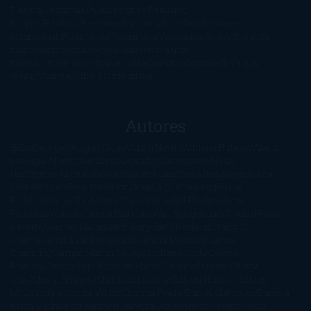
Planeta
Próximas Publicaciones
Realismo
Mágico
Realista
Recomendaciones
Reseñas
Romance
paranormal
Romántica
Romántica Victoriana
Sagas
Segunda
mano
Sentimental
Series
Sobrevivir a una
novela
Terror
Test
Thriller
Trilogías
Uncategorized
Ya a la
venta
Young Adults
¡No me gusta!
Autores
@ZoeSwinger
Abigail Gibbs
Adam Nevill
Adriana Rubens
Alaitz
Leceaga
Alberto Méndez
Alejandro Castroguer
Alexis
Harrington
Alice Kellen
Almudena Grandes
Altea Morgan
Ana
Cantarero
Andrew Davidson
Ángela Quintas
Angélique
Barbérat
Anna Todd
Anna Zaires
Annabel Pitcher
Anny
Peterson
Antonio Dikele Distefano
Art Spiegelman
Arturo Pérez-
Reverte
Audrey Carlan
Beth Kery
Beth Revis
Brittainy C.
Cherry
Camilla Läckberg
Carla Gràcia Mercadé
Carme
Chaparro
Carmen Martín Gaite
Caroline March
Celeste
Bradley
Celeste Ng
Charlaine Harris
Charles Dubow
Cherry
Chic
Cheryl Strayed
Christina Lauren
Colleen Hoover
Colleen
McCullough
Connie Willis
Cristina Prada
Daniel Glattauer
Daniela
Krien
Daphne du Maurier
Darynda Jones
David Crespo
David