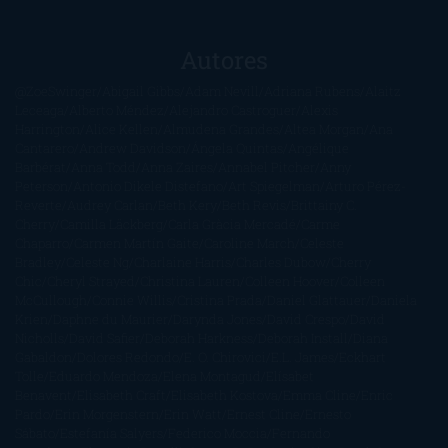
Autores
@ZoeSwinger
Abigail Gibbs
Adam Nevill
Adriana Rubens
Alaitz
Leceaga
Alberto Méndez
Alejandro Castroguer
Alexis
Harrington
Alice Kellen
Almudena Grandes
Altea Morgan
Ana
Cantarero
Andrew Davidson
Ángela Quintas
Angélique
Barbérat
Anna Todd
Anna Zaires
Annabel Pitcher
Anny
Peterson
Antonio Dikele Distefano
Art Spiegelman
Arturo Pérez-
Reverte
Audrey Carlan
Beth Kery
Beth Revis
Brittainy C.
Cherry
Camilla Läckberg
Carla Gràcia Mercadé
Carme
Chaparro
Carmen Martín Gaite
Caroline March
Celeste
Bradley
Celeste Ng
Charlaine Harris
Charles Dubow
Cherry
Chic
Cheryl Strayed
Christina Lauren
Colleen Hoover
Colleen
McCullough
Connie Willis
Cristina Prada
Daniel Glattauer
Daniela
Krien
Daphne du Maurier
Darynda Jones
David Crespo
David
Nicholls
David Safier
Deborah Harkness
Deborah Install
Diana
Gabaldon
Dolores Redondo
E. O. Chirovici
E.L. James
Eckhart
Tolle
Eduardo Mendoza
Elena Montagud
Elísabet
Benavent
Elisabeth Craft
Elisabeth Kostova
Emma Cline
Enric
Pardo
Erin Morgenstern
Erin Watt
Ernest Cline
Ernesto
Sábato
Estefanía Salyers
Federico Moccia
Fernando