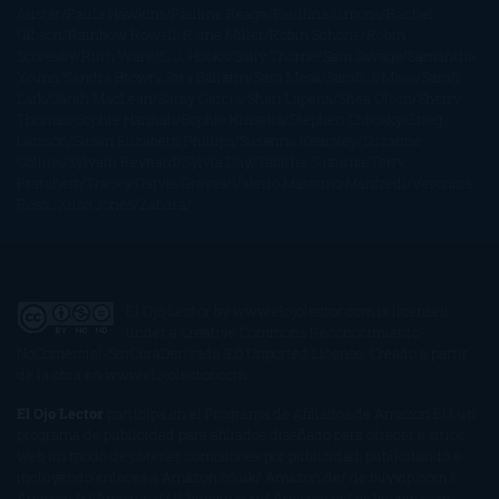
Auster
Paula Hawkins
Pauline Réage
Paullina Simons
Rachel
Gibson
Rainbow Rowell
Raine Miller
Robin Schone
Robin
Scoresby
Ruth Ware
S. J. Hooks
Sally Thorne
Sam Savage
Samantha
Young
Sandra Brown
Sara Ballarín
Sara Mesa
Sarah J. Maas
Sarah
Lark
Sarah MacLean
Saray García
Shari Lapena
Shea Olsen
Sherry
Thomas
Sophie Hannah
Sophie Kinsella
Stephen Chbosky
Stieg
Larsson
Susan Elizabeth Phillips
Susanna Kearsley
Suzanne
Collins
Sylvain Reynard
Sylvia Day
Tabitha Suzuma
Terry
Pratchett
Tracey Garvis Graves
Valerio Massimo Manfredi
Veronica
Rossi
Xuso Jones
Zahara
El Ojo Lector
by
www.elojolector.com
is licensed
under a
Creative Commons Reconocimiento-
NoComercial-SinObraDerivada 3.0 Unported License
. Creado a partir
de la obra en
www.elojolector.com
.
El Ojo Lector
participa en el Programa de Afiliados de Amazon EU, un
programa de publicidad para afiliados diseñado para ofrecer a sitios
web un modo de obtener comisiones por publicidad, publicitando e
incluyendo enlaces a Amazon.co.uk/ Amazon.de/ de.buyvip.com /
Amazon.fr/ Amazon.it/ it.buyvip.com/ Amazon.es/ es.buyvip.com.