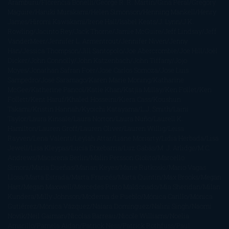
Aramburu
Florencia Bonelli
George R. R. Martin
Gina Peral
Gregory
Maguire
Haruki Murakami
Helen Simonson
Henning Mankell
Henry
James
Hiromi Kawakami
Irene Hall
Isabel Keats
J. Lynn
J.K.
Rowling
Jacinto Rey
Jack Thorne
Jamie McGuire
Jeff Lindsay
Jeff
VanderMeer
Jennifer L. Armentrout
Jennifer Niven
Jenny
Han
Jessica Thompson
Jill Santopolo
Joe Abercrombie
Joe Hill
Joël
Dicker
John Connolly
John Katzenbach
John Tiffany
Jojo
Moyes
Jonathan Safran Foer
Jose Carlos Somoza
Jose Luis
Sampedro
José Saramago
Karen Marie Moning
Katharine
McGee
Katherine Pancol
Katie Khan
Katjia Millay
Ken Follet
Ken
Follett
Kent Haruf
Khaled Hosseini
Kiera Cass
Koushun
Takami
Kristin Hannah
Kyoichi Katayama
L.J. Smith
Laini
Taylor
Laura Kinsale
Laura Norton
Laura Nuño
Laurell K.
Hamilton
Lauren Groff
Lauren Oliver
Lauren Willig
Leisa
Rayven
Lena Valenti
Leylah Attar
Liane Moriarty
Lidia Herbada
Lisa
Jewell
Lisa Kleypas
Lucía Etxebarria
Luz Gabás
M. J. Arlidge
M.C.
Andrews
Macarena Berlín
Malin Persson Giolito
Marcello
Simoni
María Dueñas
Marian Keyes
Marie Rutkoski
Mario Vagas
Llosa
Marta Estrada
Marta Francés
Marta Quintín
Max Brooks
Megan
Hart
Megan Maxwell
Mercedes Pinto Maldonado
Mia Sheridan
Milan
Kundera
Milly Johnson
Moderna de Pueblo
Mónica Carillo
Mónica
Gutiérrez
Mónica Vázquez
Naiara Domínguez
Nalini Singh
Naomi
Novik
Neil Gaiman
Nicolas Barreau
Nicole Williams
Noelia
Amarillo
Pamela Aidan
Patrick Ness
Patrick Rothfuss
Paul