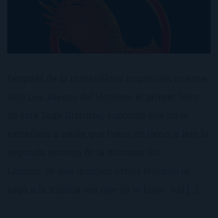
Después de la maravillosa impresión que me
dejó Los Juegos del Hambre, el primer libro
de esta Saga Distritos, supongo que no le
extrañará a nadie que fuera, de lleno, a leer la
segunda entrega de la mismas: En
Llamas. Sé que muchos estáis leyendo la
saga a la misma vez que yo lo hago. Así […]