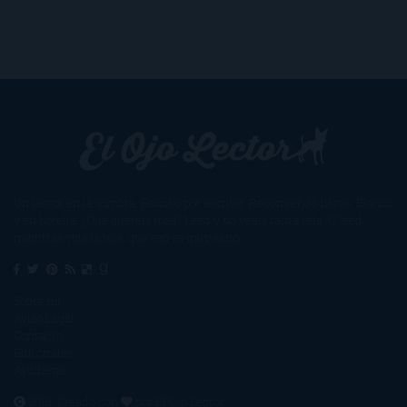
Un lector en la sombra. Escribo por escribir. Recomiendo libros. Blanco
y en botella. ¿Qué queréis más? Leed y no veáis tanta tele. O leed
mientras veis la tele, que eso es muy sano.
Sobre mí
Aviso Legal
Contacto
Editoriales
Ayúdame
2016. Creado con
por
El Ojo Lector
.