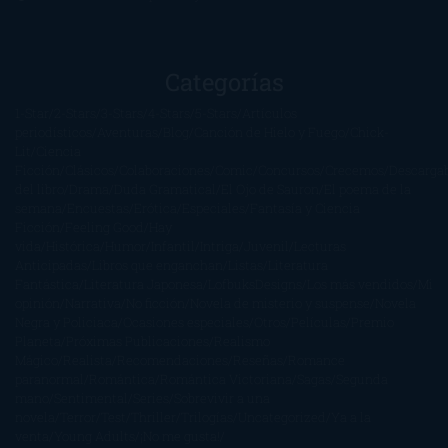
Categorías
1-Star
2-Stars
3-Stars
4-Stars
5-Stars
Artículos
periodísticos
Aventuras
Blog
Canción de Hielo y Fuego
Chick-
Lit
Ciencia
Ficción
Clásicos
Colaboraciones
Comic
Concursos
Crecemos
Descarga
del libro
Drama
Duda Gramatical
El Ojo de Sauron
El poema de la
semana
Encuestas
Erótica
Especiales
Fantasía y Ciencia
Ficción
Feeling Good
Hay
vida
Histórica
Humor
Infantil
Intriga
Juvenil
Lecturas
Anticipadas
Libros que enganchan
Listas
Literatura
Fantástica
Literatura Japonesa
LofbuksDesigns
Los más vendidos
Mi
opinión
Narrativa
No ficción
Novela de misterio y suspense
Novela
Negra y Policiaca
Ocasiones especiales
Otros
Películas
Premio
Planeta
Próximas Publicaciones
Realismo
Mágico
Realista
Recomendaciones
Reseñas
Romance
paranormal
Romántica
Romántica Victoriana
Sagas
Segunda
mano
Sentimental
Series
Sobrevivir a una
novela
Terror
Test
Thriller
Trilogías
Uncategorized
Ya a la
venta
Young Adults
¡No me gusta!