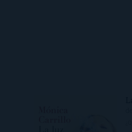
L
de
¿Q