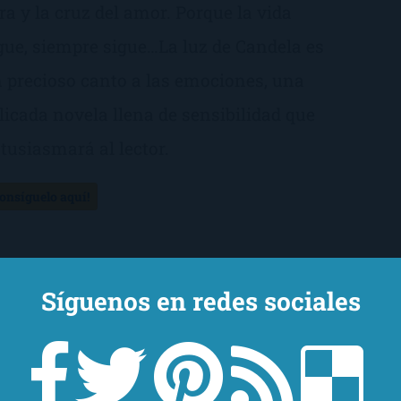
ra y la cruz del amor. Porque la vida
gue, siempre sigue…La luz de Candela es
 precioso canto a las emociones, una
licada novela llena de sensibilidad que
tusiasmará al lector.
Consíguelo aquí!
Síguenos en redes sociales