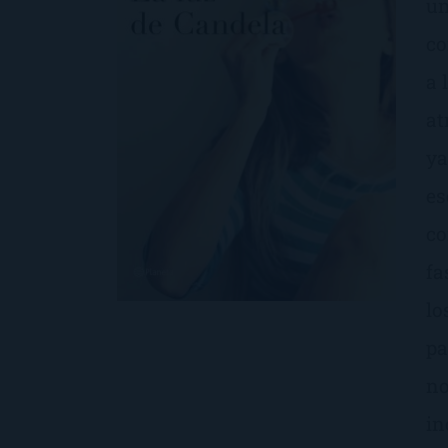
un
co
a 
at
ya
es
co
fa
lo
pa
no
in