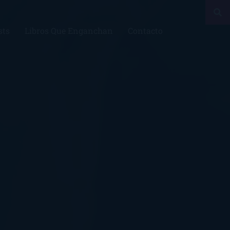
sts
Libros Que Enganchan
Contacto