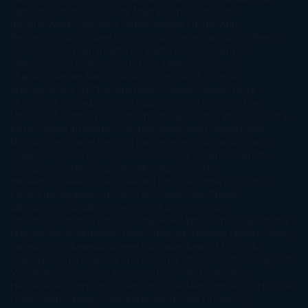
Cantarero
Andrew Davidson
Ángela Quintas
Angélique
Barbérat
Anna Todd
Anna Zaires
Annabel Pitcher
Anny
Peterson
Antonio Dikele Distefano
Art Spiegelman
Arturo Pérez-
Reverte
Audrey Carlan
Beth Kery
Beth Revis
Brittainy C.
Cherry
Camilla Läckberg
Carla Gràcia Mercadé
Carme
Chaparro
Carmen Martín Gaite
Caroline March
Celeste
Bradley
Celeste Ng
Charlaine Harris
Charles Dubow
Cherry
Chic
Cheryl Strayed
Christina Lauren
Colleen Hoover
Colleen
McCullough
Connie Willis
Cristina Prada
Daniel Glattauer
Daniela
Krien
Daphne du Maurier
Darynda Jones
David Crespo
David
Nicholls
David Safier
Deborah Harkness
Deborah Install
Diana
Gabaldon
Dolores Redondo
E. O. Chirovici
E.L. James
Eckhart
Tolle
Eduardo Mendoza
Elena Montagud
Elísabet
Benavent
Elisabeth Craft
Elisabeth Kostova
Emma Cline
Enric
Pardo
Erin Morgenstern
Erin Watt
Ernest Cline
Ernesto
Sábato
Estefanía Salyers
Federico Moccia
Fernando
Aramburu
Florencia Bonelli
George R. R. Martin
Gina Peral
Gregory
Maguire
Haruki Murakami
Helen Simonson
Henning Mankell
Henry
James
Hiromi Kawakami
Irene Hall
Isabel Keats
J. Lynn
J.K.
Rowling
Jacinto Rey
Jack Thorne
Jamie McGuire
Jeff Lindsay
Jeff
VanderMeer
Jennifer L. Armentrout
Jennifer Niven
Jenny
Han
Jessica Thompson
Jill Santopolo
Joe Abercrombie
Joe Hill
Joël
Dicker
John Connolly
John Katzenbach
John Tiffany
Jojo