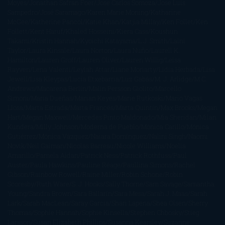
Moyes
Jonathan Safran Foer
Jose Carlos Somoza
Jose Luis
Sampedro
José Saramago
Karen Marie Moning
Katharine
McGee
Katherine Pancol
Katie Khan
Katjia Millay
Ken Follet
Ken
Follett
Kent Haruf
Khaled Hosseini
Kiera Cass
Koushun
Takami
Kristin Hannah
Kyoichi Katayama
L.J. Smith
Laini
Taylor
Laura Kinsale
Laura Norton
Laura Nuño
Laurell K.
Hamilton
Lauren Groff
Lauren Oliver
Lauren Willig
Leisa
Rayven
Lena Valenti
Leylah Attar
Liane Moriarty
Lidia Herbada
Lisa
Jewell
Lisa Kleypas
Lucía Etxebarria
Luz Gabás
M. J. Arlidge
M.C.
Andrews
Macarena Berlín
Malin Persson Giolito
Marcello
Simoni
María Dueñas
Marian Keyes
Marie Rutkoski
Mario Vagas
Llosa
Marta Estrada
Marta Francés
Marta Quintín
Max Brooks
Megan
Hart
Megan Maxwell
Mercedes Pinto Maldonado
Mia Sheridan
Milan
Kundera
Milly Johnson
Moderna de Pueblo
Mónica Carillo
Mónica
Gutiérrez
Mónica Vázquez
Naiara Domínguez
Nalini Singh
Naomi
Novik
Neil Gaiman
Nicolas Barreau
Nicole Williams
Noelia
Amarillo
Pamela Aidan
Patrick Ness
Patrick Rothfuss
Paul
Auster
Paula Hawkins
Pauline Réage
Paullina Simons
Rachel
Gibson
Rainbow Rowell
Raine Miller
Robin Schone
Robin
Scoresby
Ruth Ware
S. J. Hooks
Sally Thorne
Sam Savage
Samantha
Young
Sandra Brown
Sara Ballarín
Sara Mesa
Sarah J. Maas
Sarah
Lark
Sarah MacLean
Saray García
Shari Lapena
Shea Olsen
Sherry
Thomas
Sophie Hannah
Sophie Kinsella
Stephen Chbosky
Stieg
Larsson
Susan Elizabeth Phillips
Susanna Kearsley
Suzanne