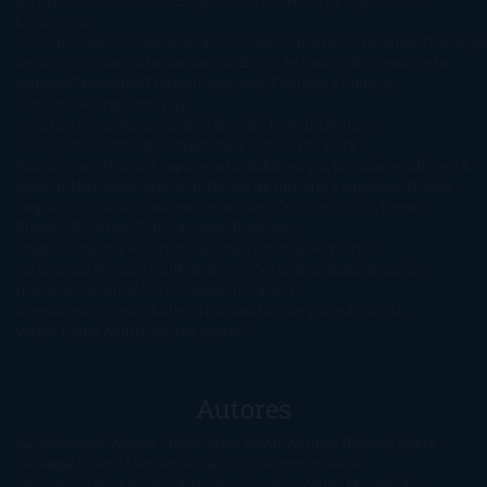
periodísticos
Aventuras
Blog
Canción de Hielo y Fuego
Chick-
Lit
Ciencia
Ficción
Clásicos
Colaboraciones
Comic
Concursos
Crecemos
Descarga
del libro
Drama
Duda Gramatical
El Ojo de Sauron
El poema de la
semana
Encuestas
Erótica
Especiales
Fantasía y Ciencia
Ficción
Feeling Good
Hay
vida
Histórica
Humor
Infantil
Intriga
Juvenil
Lecturas
Anticipadas
Libros que enganchan
Listas
Literatura
Fantástica
Literatura Japonesa
LofbuksDesigns
Los más vendidos
Mi
opinión
Narrativa
No ficción
Novela de misterio y suspense
Novela
Negra y Policiaca
Ocasiones especiales
Otros
Películas
Premio
Planeta
Próximas Publicaciones
Realismo
Mágico
Realista
Recomendaciones
Reseñas
Romance
paranormal
Romántica
Romántica Victoriana
Sagas
Segunda
mano
Sentimental
Series
Sobrevivir a una
novela
Terror
Test
Thriller
Trilogías
Uncategorized
Ya a la
venta
Young Adults
¡No me gusta!
Autores
@ZoeSwinger
Abigail Gibbs
Adam Nevill
Adriana Rubens
Alaitz
Leceaga
Alberto Méndez
Alejandro Castroguer
Alexis
Harrington
Alice Kellen
Almudena Grandes
Altea Morgan
Ana