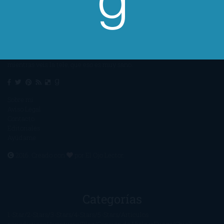
Un lector en la sombra. Escribo por escribir. Recomiendo libros. Blanco
y en botella. ¿Qué queréis más? Leed y no veáis tanta tele. O leed
mientras veis la tele, que eso es muy sano.
Sobre mí
Aviso Legal
Contacto
Editoriales
Ayúdame
2016. Creado con
por
El Ojo Lector
.
Categorías
1-Star
2-Stars
3-Stars
4-Stars
5-Stars
Artículos