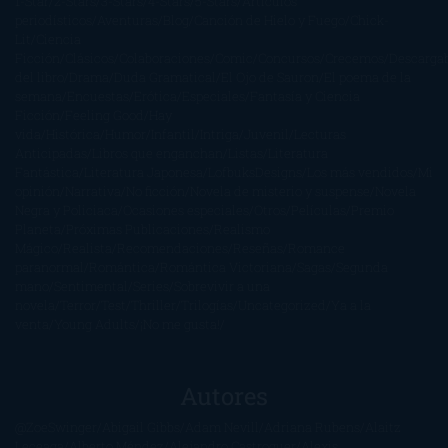
1-Star
2-Stars
3-Stars
4-Stars
5-Stars
Artículos
periodísticos
Aventuras
Blog
Canción de Hielo y Fuego
Chick-
Lit
Ciencia
Ficción
Clásicos
Colaboraciones
Comic
Concursos
Crecemos
Descarga
del libro
Drama
Duda Gramatical
El Ojo de Sauron
El poema de la
semana
Encuestas
Erótica
Especiales
Fantasía y Ciencia
Ficción
Feeling Good
Hay
vida
Histórica
Humor
Infantil
Intriga
Juvenil
Lecturas
Anticipadas
Libros que enganchan
Listas
Literatura
Fantástica
Literatura Japonesa
LofbuksDesigns
Los más vendidos
Mi
opinión
Narrativa
No ficción
Novela de misterio y suspense
Novela
Negra y Policiaca
Ocasiones especiales
Otros
Películas
Premio
Planeta
Próximas Publicaciones
Realismo
Mágico
Realista
Recomendaciones
Reseñas
Romance
paranormal
Romántica
Romántica Victoriana
Sagas
Segunda
mano
Sentimental
Series
Sobrevivir a una
novela
Terror
Test
Thriller
Trilogías
Uncategorized
Ya a la
venta
Young Adults
¡No me gusta!
Autores
@ZoeSwinger
Abigail Gibbs
Adam Nevill
Adriana Rubens
Alaitz
Leceaga
Alberto Méndez
Alejandro Castroguer
Alexis