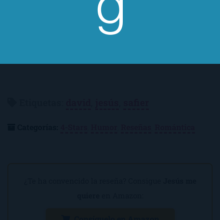
Y si os gusta, quizás quisierais continuar con
un libro sobre el estilo de
Eduardo Mendoza
que ya comenté hace algunos meses.
Etiquetas
:
david
,
jesús
,
safier
Categorías:
4-Stars
,
Humor
,
Reseñas
,
Romántica
¿Te ha convencido la reseña? Consigue
Jesús me
quiere
en Amazon:
Consíguelo en Amazon