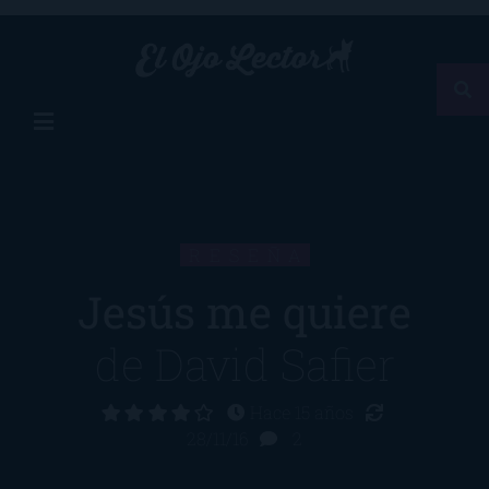
RESEÑA
Jesús me quiere
de
David Safier
Hace 15 años
28/11/16
2