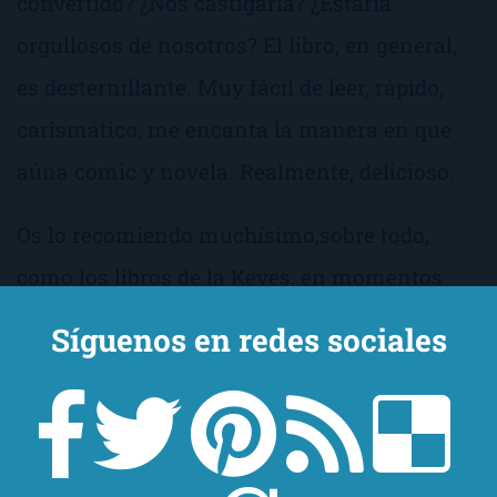
convertido? ¿Nos castigaría? ¿Estaría
orgullosos de nosotros? El libro, en general,
es desternillante. Muy fácil de leer, rápido,
carismático, me encanta la manera en que
aúna comic y novela. Realmente, delicioso.
Os lo recomiendo muchísimo,sobre todo,
como los libros de la Keyes, en momentos
tristes. Es capaz de levantar el ánimo a
Síguenos en redes sociales
cualquiera. Sus situaciones hilarantes te
hacen soltar la carcajada no sólo una vez…
miles!!