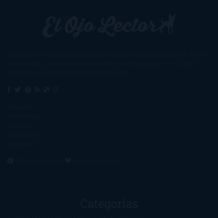
Un lector en la sombra. Escribo por escribir. Recomiendo libros. Blanco
y en botella. ¿Qué queréis más? Leed y no veáis tanta tele. O leed
mientras veis la tele, que eso es muy sano.
Sobre mí
Aviso Legal
Contacto
Editoriales
Ayúdame
2016. Creado con
por
El Ojo Lector
.
Categorías