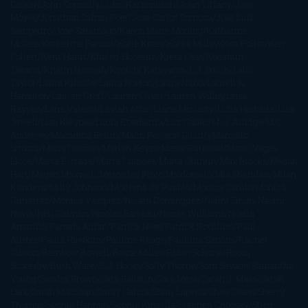
Dicker
John Connolly
John Katzenbach
John Tiffany
Jojo
Moyes
Jonathan Safran Foer
Jose Carlos Somoza
Jose Luis
Sampedro
José Saramago
Karen Marie Moning
Katharine
McGee
Katherine Pancol
Katie Khan
Katjia Millay
Ken Follet
Ken
Follett
Kent Haruf
Khaled Hosseini
Kiera Cass
Koushun
Takami
Kristin Hannah
Kyoichi Katayama
L.J. Smith
Laini
Taylor
Laura Kinsale
Laura Norton
Laura Nuño
Laurell K.
Hamilton
Lauren Groff
Lauren Oliver
Lauren Willig
Leisa
Rayven
Lena Valenti
Leylah Attar
Liane Moriarty
Lidia Herbada
Lisa
Jewell
Lisa Kleypas
Lucía Etxebarria
Luz Gabás
M. J. Arlidge
M.C.
Andrews
Macarena Berlín
Malin Persson Giolito
Marcello
Simoni
María Dueñas
Marian Keyes
Marie Rutkoski
Mario Vagas
Llosa
Marta Estrada
Marta Francés
Marta Quintín
Max Brooks
Megan
Hart
Megan Maxwell
Mercedes Pinto Maldonado
Mia Sheridan
Milan
Kundera
Milly Johnson
Moderna de Pueblo
Mónica Carillo
Mónica
Gutiérrez
Mónica Vázquez
Naiara Domínguez
Nalini Singh
Naomi
Novik
Neil Gaiman
Nicolas Barreau
Nicole Williams
Noelia
Amarillo
Pamela Aidan
Patrick Ness
Patrick Rothfuss
Paul
Auster
Paula Hawkins
Pauline Réage
Paullina Simons
Rachel
Gibson
Rainbow Rowell
Raine Miller
Robin Schone
Robin
Scoresby
Ruth Ware
S. J. Hooks
Sally Thorne
Sam Savage
Samantha
Young
Sandra Brown
Sara Ballarín
Sara Mesa
Sarah J. Maas
Sarah
Lark
Sarah MacLean
Saray García
Shari Lapena
Shea Olsen
Sherry
Thomas
Sophie Hannah
Sophie Kinsella
Stephen Chbosky
Stieg