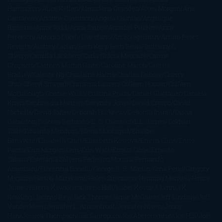
Harrington
Alice Kellen
Almudena Grandes
Altea Morgan
Ana
Cantarero
Andrew Davidson
Ángela Quintas
Angélique
Barbérat
Anna Todd
Anna Zaires
Annabel Pitcher
Anny
Peterson
Antonio Dikele Distefano
Art Spiegelman
Arturo Pérez-
Reverte
Audrey Carlan
Beth Kery
Beth Revis
Brittainy C.
Cherry
Camilla Läckberg
Carla Gràcia Mercadé
Carme
Chaparro
Carmen Martín Gaite
Caroline March
Celeste
Bradley
Celeste Ng
Charlaine Harris
Charles Dubow
Cherry
Chic
Cheryl Strayed
Christina Lauren
Colleen Hoover
Colleen
McCullough
Connie Willis
Cristina Prada
Daniel Glattauer
Daniela
Krien
Daphne du Maurier
Darynda Jones
David Crespo
David
Nicholls
David Safier
Deborah Harkness
Deborah Install
Diana
Gabaldon
Dolores Redondo
E. O. Chirovici
E.L. James
Eckhart
Tolle
Eduardo Mendoza
Elena Montagud
Elísabet
Benavent
Elisabeth Craft
Elisabeth Kostova
Emma Cline
Enric
Pardo
Erin Morgenstern
Erin Watt
Ernest Cline
Ernesto
Sábato
Estefanía Salyers
Federico Moccia
Fernando
Aramburu
Florencia Bonelli
George R. R. Martin
Gina Peral
Gregory
Maguire
Haruki Murakami
Helen Simonson
Henning Mankell
Henry
James
Hiromi Kawakami
Irene Hall
Isabel Keats
J. Lynn
J.K.
Rowling
Jacinto Rey
Jack Thorne
Jamie McGuire
Jeff Lindsay
Jeff
VanderMeer
Jennifer L. Armentrout
Jennifer Niven
Jenny
Han
Jessica Thompson
Jill Santopolo
Joe Abercrombie
Joe Hill
Joël