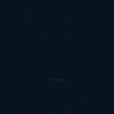
semana
Encuestas
Erótica
Especiales
Fantasía y Ciencia
Ficción
Feeling Good
Hay
vida
Histórica
Humor
Infantil
Intriga
Juvenil
Lecturas
Anticipadas
Libros que enganchan
Listas
Literatura
Fantástica
Literatura Japonesa
LofbuksDesigns
Los más vendidos
Mi
opinión
Narrativa
No ficción
Novela de misterio y suspense
Novela
Negra y Policiaca
Ocasiones especiales
Otros
Películas
Premio
Planeta
Próximas Publicaciones
Realismo
Mágico
Realista
Recomendaciones
Reseñas
Romance
paranormal
Romántica
Romántica Victoriana
Sagas
Segunda
mano
Sentimental
Series
Sobrevivir a una
novela
Terror
Test
Thriller
Trilogías
Uncategorized
Ya a la
venta
Young Adults
¡No me gusta!
Autores
@ZoeSwinger
Abigail Gibbs
Adam Nevill
Adriana Rubens
Alaitz
Leceaga
Alberto Méndez
Alejandro Castroguer
Alexis
Harrington
Alice Kellen
Almudena Grandes
Altea Morgan
Ana
Cantarero
Andrew Davidson
Ángela Quintas
Angélique
Barbérat
Anna Todd
Anna Zaires
Annabel Pitcher
Anny
Peterson
Antonio Dikele Distefano
Art Spiegelman
Arturo Pérez-