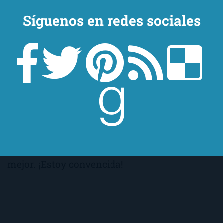
lo es si duda para leer cuando estás
Síguenos en redes sociales
enamorado. También es uno de esos libros
que apetece digerirlo poco a poco; un capítulo
y su consiguiente canción cada día, por
ejemplo. Y degustarlo a fondo; y leerle alguna
que otra de sus frases a nuestra pareja. Si
todo el mundo sintiera como lo hace
Antonio
Dikele Distefano
, el mundo sería un poquito
mejor. ¡Estoy convencida!