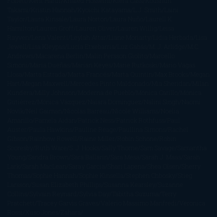
Follett
Kent Haruf
Khaled Hosseini
Kiera Cass
Koushun
Takami
Kristin Hannah
Kyoichi Katayama
L.J. Smith
Laini
Taylor
Laura Kinsale
Laura Norton
Laura Nuño
Laurell K.
Hamilton
Lauren Groff
Lauren Oliver
Lauren Willig
Leisa
Rayven
Lena Valenti
Leylah Attar
Liane Moriarty
Lidia Herbada
Lisa
Jewell
Lisa Kleypas
Lucía Etxebarria
Luz Gabás
M. J. Arlidge
M.C.
Andrews
Macarena Berlín
Malin Persson Giolito
Marcello
Simoni
María Dueñas
Marian Keyes
Marie Rutkoski
Mario Vagas
Llosa
Marta Estrada
Marta Francés
Marta Quintín
Max Brooks
Megan
Hart
Megan Maxwell
Mercedes Pinto Maldonado
Mia Sheridan
Milan
Kundera
Milly Johnson
Moderna de Pueblo
Mónica Carillo
Mónica
Gutiérrez
Mónica Vázquez
Naiara Domínguez
Nalini Singh
Naomi
Novik
Neil Gaiman
Nicolas Barreau
Nicole Williams
Noelia
Amarillo
Pamela Aidan
Patrick Ness
Patrick Rothfuss
Paul
Auster
Paula Hawkins
Pauline Réage
Paullina Simons
Rachel
Gibson
Rainbow Rowell
Raine Miller
Robin Schone
Robin
Scoresby
Ruth Ware
S. J. Hooks
Sally Thorne
Sam Savage
Samantha
Young
Sandra Brown
Sara Ballarín
Sara Mesa
Sarah J. Maas
Sarah
Lark
Sarah MacLean
Saray García
Shari Lapena
Shea Olsen
Sherry
Thomas
Sophie Hannah
Sophie Kinsella
Stephen Chbosky
Stieg
Larsson
Susan Elizabeth Phillips
Susanna Kearsley
Suzanne
Collins
Sylvain Reynard
Sylvia Day
Tabitha Suzuma
Terry
Pratchett
Tracey Garvis Graves
Valerio Massimo Manfredi
Veronica
Rossi
Xuso Jones
Zahara