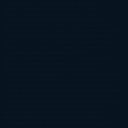
Reverte
Audrey Carlan
Beth Kery
Beth Revis
Brittainy C.
Cherry
Camilla Läckberg
Carla Gràcia Mercadé
Carme
Chaparro
Carmen Martín Gaite
Caroline March
Celeste
Bradley
Celeste Ng
Charlaine Harris
Charles Dubow
Cherry
Chic
Cheryl Strayed
Christina Lauren
Colleen Hoover
Colleen
McCullough
Connie Willis
Cristina Prada
Daniel Glattauer
Daniela
Krien
Daphne du Maurier
Darynda Jones
David Crespo
David
Nicholls
David Safier
Deborah Harkness
Deborah Install
Diana
Gabaldon
Dolores Redondo
E. O. Chirovici
E.L. James
Eckhart
Tolle
Eduardo Mendoza
Elena Montagud
Elísabet
Benavent
Elisabeth Craft
Elisabeth Kostova
Emma Cline
Enric
Pardo
Erin Morgenstern
Erin Watt
Ernest Cline
Ernesto
Sábato
Estefanía Salyers
Federico Moccia
Fernando
Aramburu
Florencia Bonelli
George R. R. Martin
Gina Peral
Gregory
Maguire
Haruki Murakami
Helen Simonson
Henning Mankell
Henry
James
Hiromi Kawakami
Irene Hall
Isabel Keats
J. Lynn
J.K.
Rowling
Jacinto Rey
Jack Thorne
Jamie McGuire
Jeff Lindsay
Jeff
VanderMeer
Jennifer L. Armentrout
Jennifer Niven
Jenny
Han
Jessica Thompson
Jill Santopolo
Joe Abercrombie
Joe Hill
Joël
Dicker
John Connolly
John Katzenbach
John Tiffany
Jojo
Moyes
Jonathan Safran Foer
Jose Carlos Somoza
Jose Luis
Sampedro
José Saramago
Karen Marie Moning
Katharine
McGee
Katherine Pancol
Katie Khan
Katjia Millay
Ken Follet
Ken