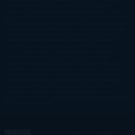
Jewell
Lisa Kleypas
Lucía Etxebarria
Luz Gabás
M. J. Arlidge
M.C.
Andrews
Macarena Berlín
Malin Persson Giolito
Marcello
Simoni
María Dueñas
Marian Keyes
Marie Rutkoski
Mario Vagas
Llosa
Marta Estrada
Marta Francés
Marta Quintín
Max Brooks
Megan
Hart
Megan Maxwell
Mercedes Pinto Maldonado
Mia Sheridan
Milan
Kundera
Milly Johnson
Moderna de Pueblo
Mónica Carillo
Mónica
Gutiérrez
Mónica Vázquez
Naiara Domínguez
Nalini Singh
Naomi
Novik
Neil Gaiman
Nicolas Barreau
Nicole Williams
Noelia
Amarillo
Pamela Aidan
Patrick Ness
Patrick Rothfuss
Paul
Auster
Paula Hawkins
Pauline Réage
Paullina Simons
Rachel
Gibson
Rainbow Rowell
Raine Miller
Robin Schone
Robin
Scoresby
Ruth Ware
S. J. Hooks
Sally Thorne
Sam Savage
Samantha
Young
Sandra Brown
Sara Ballarín
Sara Mesa
Sarah J. Maas
Sarah
Lark
Sarah MacLean
Saray García
Shari Lapena
Shea Olsen
Sherry
Thomas
Sophie Hannah
Sophie Kinsella
Stephen Chbosky
Stieg
Larsson
Susan Elizabeth Phillips
Susanna Kearsley
Suzanne
Collins
Sylvain Reynard
Sylvia Day
Tabitha Suzuma
Terry
Pratchett
Tracey Garvis Graves
Valerio Massimo Manfredi
Veronica
Rossi
Xuso Jones
Zahara
El Ojo Lector
by
www.elojolector.com
is licensed