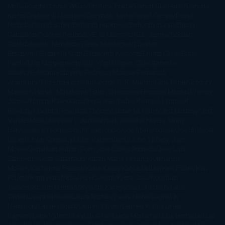
McCullough
Connie Willis
Cristina Prada
Daniel Glattauer
Daniela
Krien
Daphne du Maurier
Darynda Jones
David Crespo
David
Nicholls
David Safier
Deborah Harkness
Deborah Install
Diana
Gabaldon
Dolores Redondo
E. O. Chirovici
E.L. James
Eckhart
Tolle
Eduardo Mendoza
Elena Montagud
Elísabet
Benavent
Elisabeth Craft
Elisabeth Kostova
Emma Cline
Enric
Pardo
Erin Morgenstern
Erin Watt
Ernest Cline
Ernesto
Sábato
Estefanía Salyers
Federico Moccia
Fernando
Aramburu
Florencia Bonelli
George R. R. Martin
Gina Peral
Gregory
Maguire
Haruki Murakami
Helen Simonson
Henning Mankell
Henry
James
Hiromi Kawakami
Irene Hall
Isabel Keats
J. Lynn
J.K.
Rowling
Jacinto Rey
Jack Thorne
Jamie McGuire
Jeff Lindsay
Jeff
VanderMeer
Jennifer L. Armentrout
Jennifer Niven
Jenny
Han
Jessica Thompson
Jill Santopolo
Joe Abercrombie
Joe Hill
Joël
Dicker
John Connolly
John Katzenbach
John Tiffany
Jojo
Moyes
Jonathan Safran Foer
Jose Carlos Somoza
Jose Luis
Sampedro
José Saramago
Karen Marie Moning
Katharine
McGee
Katherine Pancol
Katie Khan
Katjia Millay
Ken Follet
Ken
Follett
Kent Haruf
Khaled Hosseini
Kiera Cass
Koushun
Takami
Kristin Hannah
Kyoichi Katayama
L.J. Smith
Laini
Taylor
Laura Kinsale
Laura Norton
Laura Nuño
Laurell K.
Hamilton
Lauren Groff
Lauren Oliver
Lauren Willig
Leisa
Rayven
Lena Valenti
Leylah Attar
Liane Moriarty
Lidia Herbada
Lisa