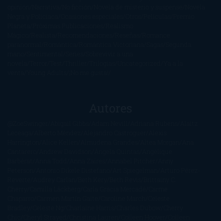
opinión
Narrativa
No ficción
Novela de misterio y suspense
Novela
Negra y Policiaca
Ocasiones especiales
Otros
Películas
Premio
Planeta
Próximas Publicaciones
Realismo
Mágico
Realista
Recomendaciones
Reseñas
Romance
paranormal
Romántica
Romántica Victoriana
Sagas
Segunda
mano
Sentimental
Series
Sobrevivir a una
novela
Terror
Test
Thriller
Trilogías
Uncategorized
Ya a la
venta
Young Adults
¡No me gusta!
Autores
@ZoeSwinger
Abigail Gibbs
Adam Nevill
Adriana Rubens
Alaitz
Leceaga
Alberto Méndez
Alejandro Castroguer
Alexis
Harrington
Alice Kellen
Almudena Grandes
Altea Morgan
Ana
Cantarero
Andrew Davidson
Ángela Quintas
Angélique
Barbérat
Anna Todd
Anna Zaires
Annabel Pitcher
Anny
Peterson
Antonio Dikele Distefano
Art Spiegelman
Arturo Pérez-
Reverte
Audrey Carlan
Beth Kery
Beth Revis
Brittainy C.
Cherry
Camilla Läckberg
Carla Gràcia Mercadé
Carme
Chaparro
Carmen Martín Gaite
Caroline March
Celeste
Bradley
Celeste Ng
Charlaine Harris
Charles Dubow
Cherry
Chic
Cheryl Strayed
Christina Lauren
Colleen Hoover
Colleen