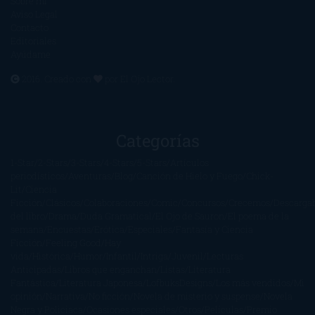
Sobre mí
Aviso Legal
Contacto
Editoriales
Ayúdame
2016. Creado con
por
El Ojo Lector
.
Categorías
1-Star
2-Stars
3-Stars
4-Stars
5-Stars
Artículos
periodísticos
Aventuras
Blog
Canción de Hielo y Fuego
Chick-
Lit
Ciencia
Ficción
Clásicos
Colaboraciones
Comic
Concursos
Crecemos
Descarga
del libro
Drama
Duda Gramatical
El Ojo de Sauron
El poema de la
semana
Encuestas
Erótica
Especiales
Fantasía y Ciencia
Ficción
Feeling Good
Hay
vida
Histórica
Humor
Infantil
Intriga
Juvenil
Lecturas
Anticipadas
Libros que enganchan
Listas
Literatura
Fantástica
Literatura Japonesa
LofbuksDesigns
Los más vendidos
Mi
opinión
Narrativa
No ficción
Novela de misterio y suspense
Novela
Negra y Policiaca
Ocasiones especiales
Otros
Películas
Premio