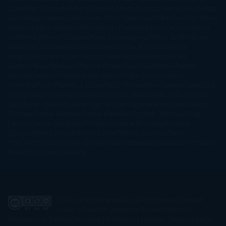
Llosa
Marta Estrada
Marta Francés
Marta Quintín
Max Brooks
Megan
Hart
Megan Maxwell
Mercedes Pinto Maldonado
Mia Sheridan
Milan
Kundera
Milly Johnson
Moderna de Pueblo
Mónica Carillo
Mónica
Gutiérrez
Mónica Vázquez
Naiara Domínguez
Nalini Singh
Naomi
Novik
Neil Gaiman
Nicolas Barreau
Nicole Williams
Noelia
Amarillo
Pamela Aidan
Patrick Ness
Patrick Rothfuss
Paul
Auster
Paula Hawkins
Pauline Réage
Paullina Simons
Rachel
Gibson
Rainbow Rowell
Raine Miller
Robin Schone
Robin
Scoresby
Ruth Ware
S. J. Hooks
Sally Thorne
Sam Savage
Samantha
Young
Sandra Brown
Sara Ballarín
Sara Mesa
Sarah J. Maas
Sarah
Lark
Sarah MacLean
Saray García
Shari Lapena
Shea Olsen
Sherry
Thomas
Sophie Hannah
Sophie Kinsella
Stephen Chbosky
Stieg
Larsson
Susan Elizabeth Phillips
Susanna Kearsley
Suzanne
Collins
Sylvain Reynard
Sylvia Day
Tabitha Suzuma
Terry
Pratchett
Tracey Garvis Graves
Valerio Massimo Manfredi
Veronica
Rossi
Xuso Jones
Zahara
El Ojo Lector
by
www.elojolector.com
is licensed
under a
Creative Commons Reconocimiento-
NoComercial-SinObraDerivada 3.0 Unported License
. Creado a partir