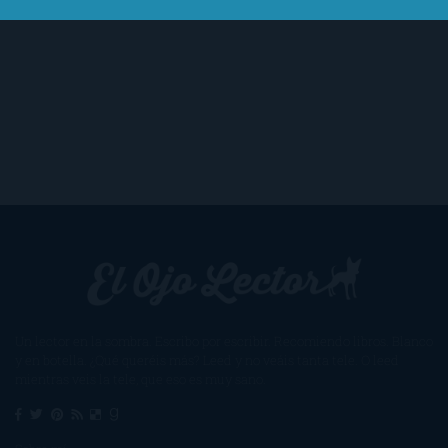
Un lector en la sombra. Escribo por escribir. Recomiendo libros. Blanco
y en botella. ¿Qué queréis más? Leed y no veáis tanta tele. O leed
mientras veis la tele, que eso es muy sano.