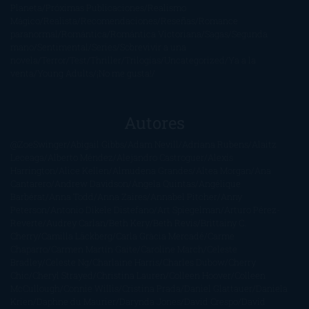
Planeta
Próximas Publicaciones
Realismo
Mágico
Realista
Recomendaciones
Reseñas
Romance
paranormal
Romántica
Romántica Victoriana
Sagas
Segunda
mano
Sentimental
Series
Sobrevivir a una
novela
Terror
Test
Thriller
Trilogías
Uncategorized
Ya a la
venta
Young Adults
¡No me gusta!
Autores
@ZoeSwinger
Abigail Gibbs
Adam Nevill
Adriana Rubens
Alaitz
Leceaga
Alberto Méndez
Alejandro Castroguer
Alexis
Harrington
Alice Kellen
Almudena Grandes
Altea Morgan
Ana
Cantarero
Andrew Davidson
Ángela Quintas
Angélique
Barbérat
Anna Todd
Anna Zaires
Annabel Pitcher
Anny
Peterson
Antonio Dikele Distefano
Art Spiegelman
Arturo Pérez-
Reverte
Audrey Carlan
Beth Kery
Beth Revis
Brittainy C.
Cherry
Camilla Läckberg
Carla Gràcia Mercadé
Carme
Chaparro
Carmen Martín Gaite
Caroline March
Celeste
Bradley
Celeste Ng
Charlaine Harris
Charles Dubow
Cherry
Chic
Cheryl Strayed
Christina Lauren
Colleen Hoover
Colleen
McCullough
Connie Willis
Cristina Prada
Daniel Glattauer
Daniela
Krien
Daphne du Maurier
Darynda Jones
David Crespo
David