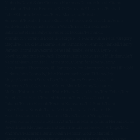
Nicholls
David Safier
Deborah Harkness
Deborah Install
Diana
Gabaldon
Dolores Redondo
E. O. Chirovici
E.L. James
Eckhart
Tolle
Eduardo Mendoza
Elena Montagud
Elísabet
Benavent
Elisabeth Craft
Elisabeth Kostova
Emma Cline
Enric
Pardo
Erin Morgenstern
Erin Watt
Ernest Cline
Ernesto
Sábato
Estefanía Salyers
Federico Moccia
Fernando
Aramburu
Florencia Bonelli
George R. R. Martin
Gina Peral
Gregory
Maguire
Haruki Murakami
Helen Simonson
Henning Mankell
Henry
James
Hiromi Kawakami
Irene Hall
Isabel Keats
J. Lynn
J.K.
Rowling
Jacinto Rey
Jack Thorne
Jamie McGuire
Jeff Lindsay
Jeff
VanderMeer
Jennifer L. Armentrout
Jennifer Niven
Jenny
Han
Jessica Thompson
Jill Santopolo
Joe Abercrombie
Joe Hill
Joël
Dicker
John Connolly
John Katzenbach
John Tiffany
Jojo
Moyes
Jonathan Safran Foer
Jose Carlos Somoza
Jose Luis
Sampedro
José Saramago
Karen Marie Moning
Katharine
McGee
Katherine Pancol
Katie Khan
Katjia Millay
Ken Follet
Ken
Follett
Kent Haruf
Khaled Hosseini
Kiera Cass
Koushun
Takami
Kristin Hannah
Kyoichi Katayama
L.J. Smith
Laini
Taylor
Laura Kinsale
Laura Norton
Laura Nuño
Laurell K.
Hamilton
Lauren Groff
Lauren Oliver
Lauren Willig
Leisa
Rayven
Lena Valenti
Leylah Attar
Liane Moriarty
Lidia Herbada
Lisa
Jewell
Lisa Kleypas
Lucía Etxebarria
Luz Gabás
M. J. Arlidge
M.C.
Andrews
Macarena Berlín
Malin Persson Giolito
Marcello
Simoni
María Dueñas
Marian Keyes
Marie Rutkoski
Mario Vagas