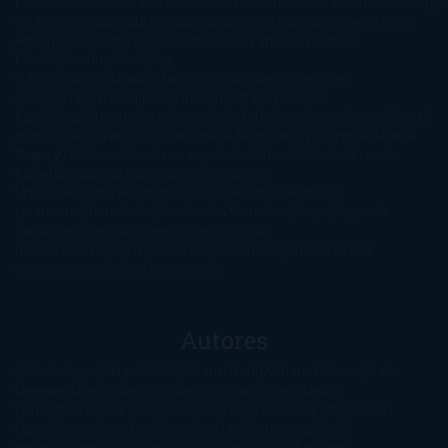
Ficción
Clásicos
Colaboraciones
Comic
Concursos
Crecemos
Descarga
del libro
Drama
Duda Gramatical
El Ojo de Sauron
El poema de la
semana
Encuestas
Erótica
Especiales
Fantasía y Ciencia
Ficción
Feeling Good
Hay
vida
Histórica
Humor
Infantil
Intriga
Juvenil
Lecturas
Anticipadas
Libros que enganchan
Listas
Literatura
Fantástica
Literatura Japonesa
LofbuksDesigns
Los más vendidos
Mi
opinión
Narrativa
No ficción
Novela de misterio y suspense
Novela
Negra y Policiaca
Ocasiones especiales
Otros
Películas
Premio
Planeta
Próximas Publicaciones
Realismo
Mágico
Realista
Recomendaciones
Reseñas
Romance
paranormal
Romántica
Romántica Victoriana
Sagas
Segunda
mano
Sentimental
Series
Sobrevivir a una
novela
Terror
Test
Thriller
Trilogías
Uncategorized
Ya a la
venta
Young Adults
¡No me gusta!
Autores
@ZoeSwinger
Abigail Gibbs
Adam Nevill
Adriana Rubens
Alaitz
Leceaga
Alberto Méndez
Alejandro Castroguer
Alexis
Harrington
Alice Kellen
Almudena Grandes
Altea Morgan
Ana
Cantarero
Andrew Davidson
Ángela Quintas
Angélique
Barbérat
Anna Todd
Anna Zaires
Annabel Pitcher
Anny