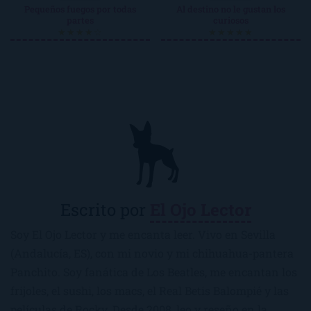
Pequeños fuegos por todas
Al destino no le gustan los
partes
curiosos
★★★★☆
★★★★★
Escrito por
El Ojo Lector
Soy El Ojo Lector y me encanta leer. Vivo en Sevilla
(Andalucía, ES), con mi novio y mi chihuahua-pantera
Panchito. Soy fanática de Los Beatles, me encantan los
frijoles, el sushi, los macs, el Real Betis Balompié y las
películas de Rocky. Desde 2008, leo y reseño en la