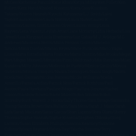
McGee
Katherine Pancol
Katie Khan
Katjia Millay
Ken Follet
Ken
Follett
Kent Haruf
Khaled Hosseini
Kiera Cass
Koushun
Takami
Kristin Hannah
Kyoichi Katayama
L.J. Smith
Laini
Taylor
Laura Kinsale
Laura Norton
Laura Nuño
Laurell K.
Hamilton
Lauren Groff
Lauren Oliver
Lauren Willig
Leisa
Rayven
Lena Valenti
Leylah Attar
Liane Moriarty
Lidia Herbada
Lisa
Jewell
Lisa Kleypas
Lucía Etxebarria
Luz Gabás
M. J. Arlidge
M.C.
Andrews
Macarena Berlín
Malin Persson Giolito
Marcello
Simoni
María Dueñas
Marian Keyes
Marie Rutkoski
Mario Vagas
Llosa
Marta Estrada
Marta Francés
Marta Quintín
Max Brooks
Megan
Hart
Megan Maxwell
Mercedes Pinto Maldonado
Mia Sheridan
Milan
Kundera
Milly Johnson
Moderna de Pueblo
Mónica Carillo
Mónica
Gutiérrez
Mónica Vázquez
Naiara Domínguez
Nalini Singh
Naomi
Novik
Neil Gaiman
Nicolas Barreau
Nicole Williams
Noelia
Amarillo
Pamela Aidan
Patrick Ness
Patrick Rothfuss
Paul
Auster
Paula Hawkins
Pauline Réage
Paullina Simons
Rachel
Gibson
Rainbow Rowell
Raine Miller
Robin Schone
Robin
Scoresby
Ruth Ware
S. J. Hooks
Sally Thorne
Sam Savage
Samantha
Young
Sandra Brown
Sara Ballarín
Sara Mesa
Sarah J. Maas
Sarah
Lark
Sarah MacLean
Saray García
Shari Lapena
Shea Olsen
Sherry
Thomas
Sophie Hannah
Sophie Kinsella
Stephen Chbosky
Stieg
Larsson
Susan Elizabeth Phillips
Susanna Kearsley
Suzanne
Collins
Sylvain Reynard
Sylvia Day
Tabitha Suzuma
Terry
Pratchett
Tracey Garvis Graves
Valerio Massimo Manfredi
Veronica