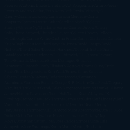
Peterson
Antonio Dikele Distefano
Art Spiegelman
Arturo Pérez-
Reverte
Audrey Carlan
Beth Kery
Beth Revis
Brittainy C.
Cherry
Camilla Läckberg
Carla Gràcia Mercadé
Carme
Chaparro
Carmen Martín Gaite
Caroline March
Celeste
Bradley
Celeste Ng
Charlaine Harris
Charles Dubow
Cherry
Chic
Cheryl Strayed
Christina Lauren
Colleen Hoover
Colleen
McCullough
Connie Willis
Cristina Prada
Daniel Glattauer
Daniela
Krien
Daphne du Maurier
Darynda Jones
David Crespo
David
Nicholls
David Safier
Deborah Harkness
Deborah Install
Diana
Gabaldon
Dolores Redondo
E. O. Chirovici
E.L. James
Eckhart
Tolle
Eduardo Mendoza
Elena Montagud
Elísabet
Benavent
Elisabeth Craft
Elisabeth Kostova
Emma Cline
Enric
Pardo
Erin Morgenstern
Erin Watt
Ernest Cline
Ernesto
Sábato
Estefanía Salyers
Federico Moccia
Fernando
Aramburu
Florencia Bonelli
George R. R. Martin
Gina Peral
Gregory
Maguire
Haruki Murakami
Helen Simonson
Henning Mankell
Henry
James
Hiromi Kawakami
Irene Hall
Isabel Keats
J. Lynn
J.K.
Rowling
Jacinto Rey
Jack Thorne
Jamie McGuire
Jeff Lindsay
Jeff
VanderMeer
Jennifer L. Armentrout
Jennifer Niven
Jenny
Han
Jessica Thompson
Jill Santopolo
Joe Abercrombie
Joe Hill
Joël
Dicker
John Connolly
John Katzenbach
John Tiffany
Jojo
Moyes
Jonathan Safran Foer
Jose Carlos Somoza
Jose Luis
Sampedro
José Saramago
Karen Marie Moning
Katharine