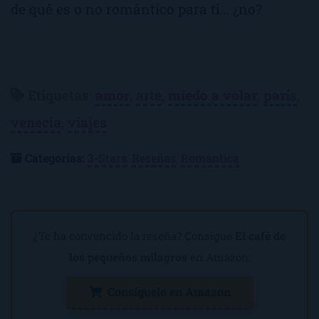
de qué es o no romántico para ti… ¿no?
Etiquetas
:
amor
,
arte
,
miedo a volar
,
parís
,
venecia
,
viajes
Categorías:
3-Stars
,
Reseñas
,
Romántica
¿Te ha convencido la reseña? Consigue
El café de
los pequeños milagros
en Amazon:
Consíguelo en Amazon