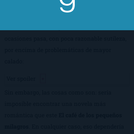
ligera, que, aunque a veces nos sumerge en
explicarnos teorías filosóficas
tremendamente originales, en otras
ocasiones pasa, con poca razonable sutileza,
por encima de problemáticas de mayor
calado:
Ver spoiler
+
Sin embargo, las cosas como son: sería
imposible encontrar una novela más
romántica que este
El café de los pequeños
milagros
. En cualquier caso, eso dependería