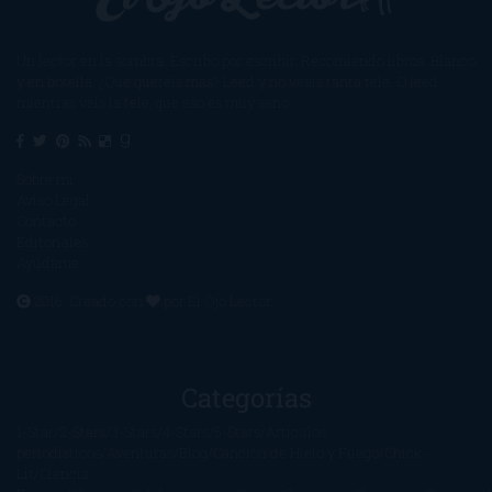
Un lector en la sombra. Escribo por escribir. Recomiendo libros. Blanco
y en botella. ¿Qué queréis más? Leed y no veáis tanta tele. O leed
mientras veis la tele, que eso es muy sano.
Sobre mí
Aviso Legal
Contacto
Editoriales
Ayúdame
2016. Creado con
por
El Ojo Lector
.
Categorías
1-Star
2-Stars
3-Stars
4-Stars
5-Stars
Artículos
periodísticos
Aventuras
Blog
Canción de Hielo y Fuego
Chick-
Lit
Ciencia