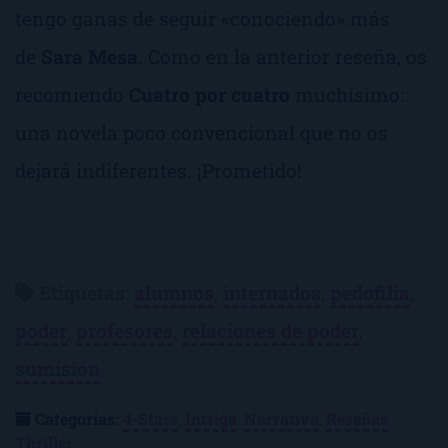
tengo ganas de seguir «conociendo» más
de
Sara Mesa
. Como en la anterior reseña, os
recomiendo
Cuatro por cuatro
muchísimo:
una novela poco convencional que no os
dejará indiferentes. ¡Prometido!
Etiquetas
:
alumnos
,
internados
,
pedofilia
,
poder
,
profesores
,
relaciones de poder
,
sumisión
Categorías:
4-Stars
,
Intriga
,
Narrativa
,
Reseñas
,
Thriller