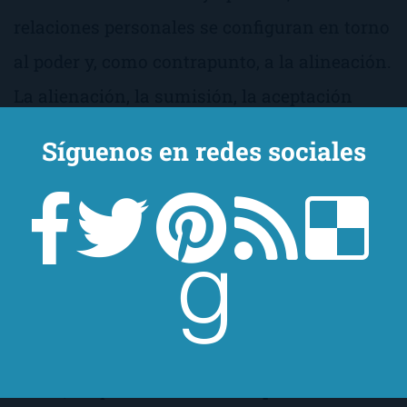
relaciones personales se configuran en torno
al poder y, como contrapunto, a la alineación.
La alienación, la sumisión, la aceptación
silenciosa de ese poder, la sumisión para
Síguenos en redes sociales
alcanzarlo, para sobrevivir. Utilizando
diferentes narradores y tipos de narración, la
autora consigue con nos integremos en ese
universo que es, a la vez, cárcel y refugio,
donde lo que se calla y lo que se dice
construyen la propia realidad.
En fin, después de leer
Cuatro por cuatro
solo