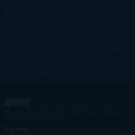
Gutiérrez
Mónica Vázquez
Naiara Domínguez
Nalini Singh
Naomi
Novik
Neil Gaiman
Nicolas Barreau
Nicole Williams
Noelia
Amarillo
Pamela Aidan
Patrick Ness
Patrick Rothfuss
Paul
Auster
Paula Hawkins
Pauline Réage
Paullina Simons
Rachel
Gibson
Rainbow Rowell
Raine Miller
Robin Schone
Robin
Scoresby
Ruth Ware
S. J. Hooks
Sally Thorne
Sam Savage
Samantha
Young
Sandra Brown
Sara Ballarín
Sara Mesa
Sarah J. Maas
Sarah
Lark
Sarah MacLean
Saray García
Shari Lapena
Shea Olsen
Sherry
Thomas
Sophie Hannah
Sophie Kinsella
Stephen Chbosky
Stieg
Larsson
Susan Elizabeth Phillips
Susanna Kearsley
Suzanne
Collins
Sylvain Reynard
Sylvia Day
Tabitha Suzuma
Terry
Pratchett
Tracey Garvis Graves
Valerio Massimo Manfredi
Veronica
Rossi
Xuso Jones
Zahara
El Ojo Lector
by
www.elojolector.com
is licensed
under a
Creative Commons Reconocimiento-
NoComercial-SinObraDerivada 3.0 Unported License
. Creado a partir
de la obra en
www.elojolector.com
.
El Ojo Lector
participa en el Programa de Afiliados de Amazon EU, un
programa de publicidad para afiliados diseñado para ofrecer a sitios