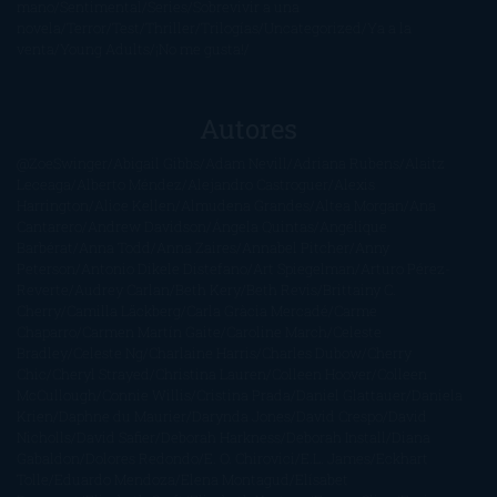
mano
Sentimental
Series
Sobrevivir a una
novela
Terror
Test
Thriller
Trilogías
Uncategorized
Ya a la
venta
Young Adults
¡No me gusta!
Autores
@ZoeSwinger
Abigail Gibbs
Adam Nevill
Adriana Rubens
Alaitz
Leceaga
Alberto Méndez
Alejandro Castroguer
Alexis
Harrington
Alice Kellen
Almudena Grandes
Altea Morgan
Ana
Cantarero
Andrew Davidson
Ángela Quintas
Angélique
Barbérat
Anna Todd
Anna Zaires
Annabel Pitcher
Anny
Peterson
Antonio Dikele Distefano
Art Spiegelman
Arturo Pérez-
Reverte
Audrey Carlan
Beth Kery
Beth Revis
Brittainy C.
Cherry
Camilla Läckberg
Carla Gràcia Mercadé
Carme
Chaparro
Carmen Martín Gaite
Caroline March
Celeste
Bradley
Celeste Ng
Charlaine Harris
Charles Dubow
Cherry
Chic
Cheryl Strayed
Christina Lauren
Colleen Hoover
Colleen
McCullough
Connie Willis
Cristina Prada
Daniel Glattauer
Daniela
Krien
Daphne du Maurier
Darynda Jones
David Crespo
David
Nicholls
David Safier
Deborah Harkness
Deborah Install
Diana
Gabaldon
Dolores Redondo
E. O. Chirovici
E.L. James
Eckhart
Tolle
Eduardo Mendoza
Elena Montagud
Elísabet