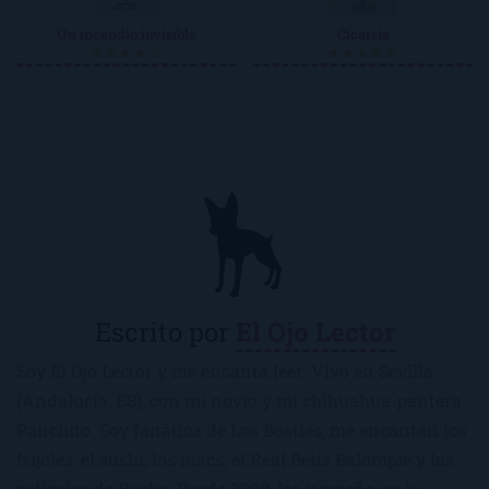
Un incendio invisible
Cicatriz
★★★★☆
★★★★★
Escrito por
El Ojo Lector
Soy El Ojo Lector y me encanta leer. Vivo en Sevilla
(Andalucía, ES), con mi novio y mi chihuahua-pantera
Panchito. Soy fanática de Los Beatles, me encantan los
frijoles, el sushi, los macs, el Real Betis Balompié y las
películas de Rocky. Desde 2008, leo y reseño en la