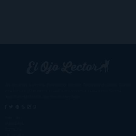
Un lector en la sombra. Escribo por escribir. Recomiendo libros. Blanco
y en botella. ¿Qué queréis más? Leed y no veáis tanta tele. O leed
mientras veis la tele, que eso es muy sano.
Sobre mí
Aviso Legal
Contacto
Editoriales