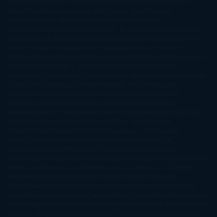
Benavent
Elisabeth Craft
Elisabeth Kostova
Emma Cline
Enric
Pardo
Erin Morgenstern
Erin Watt
Ernest Cline
Ernesto
Sábato
Estefanía Salyers
Federico Moccia
Fernando
Aramburu
Florencia Bonelli
George R. R. Martin
Gina Peral
Gregory
Maguire
Haruki Murakami
Helen Simonson
Henning Mankell
Henry
James
Hiromi Kawakami
Irene Hall
Isabel Keats
J. Lynn
J.K.
Rowling
Jacinto Rey
Jack Thorne
Jamie McGuire
Jeff Lindsay
Jeff
VanderMeer
Jennifer L. Armentrout
Jennifer Niven
Jenny
Han
Jessica Thompson
Jill Santopolo
Joe Abercrombie
Joe Hill
Joël
Dicker
John Connolly
John Katzenbach
John Tiffany
Jojo
Moyes
Jonathan Safran Foer
Jose Carlos Somoza
Jose Luis
Sampedro
José Saramago
Karen Marie Moning
Katharine
McGee
Katherine Pancol
Katie Khan
Katjia Millay
Ken Follet
Ken
Follett
Kent Haruf
Khaled Hosseini
Kiera Cass
Koushun
Takami
Kristin Hannah
Kyoichi Katayama
L.J. Smith
Laini
Taylor
Laura Kinsale
Laura Norton
Laura Nuño
Laurell K.
Hamilton
Lauren Groff
Lauren Oliver
Lauren Willig
Leisa
Rayven
Lena Valenti
Leylah Attar
Liane Moriarty
Lidia Herbada
Lisa
Jewell
Lisa Kleypas
Lucía Etxebarria
Luz Gabás
M. J. Arlidge
M.C.
Andrews
Macarena Berlín
Malin Persson Giolito
Marcello
Simoni
María Dueñas
Marian Keyes
Marie Rutkoski
Mario Vagas
Llosa
Marta Estrada
Marta Francés
Marta Quintín
Max Brooks
Megan
Hart
Megan Maxwell
Mercedes Pinto Maldonado
Mia Sheridan
Milan
Kundera
Milly Johnson
Moderna de Pueblo
Mónica Carillo
Mónica