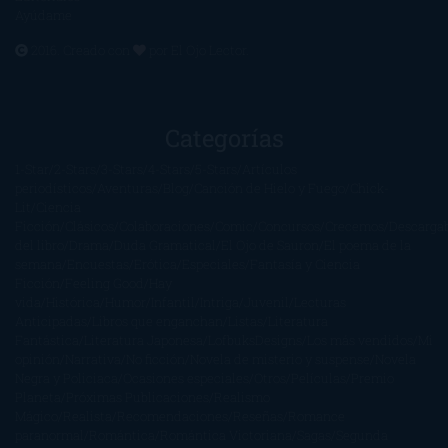
Ayúdame
2016. Creado con
por
El Ojo Lector
.
Categorías
1-Star
2-Stars
3-Stars
4-Stars
5-Stars
Artículos
periodísticos
Aventuras
Blog
Canción de Hielo y Fuego
Chick-
Lit
Ciencia
Ficción
Clásicos
Colaboraciones
Comic
Concursos
Crecemos
Descarga
del libro
Drama
Duda Gramatical
El Ojo de Sauron
El poema de la
semana
Encuestas
Erótica
Especiales
Fantasía y Ciencia
Ficción
Feeling Good
Hay
vida
Histórica
Humor
Infantil
Intriga
Juvenil
Lecturas
Anticipadas
Libros que enganchan
Listas
Literatura
Fantástica
Literatura Japonesa
LofbuksDesigns
Los más vendidos
Mi
opinión
Narrativa
No ficción
Novela de misterio y suspense
Novela
Negra y Policiaca
Ocasiones especiales
Otros
Películas
Premio
Planeta
Próximas Publicaciones
Realismo
Mágico
Realista
Recomendaciones
Reseñas
Romance
paranormal
Romántica
Romántica Victoriana
Sagas
Segunda