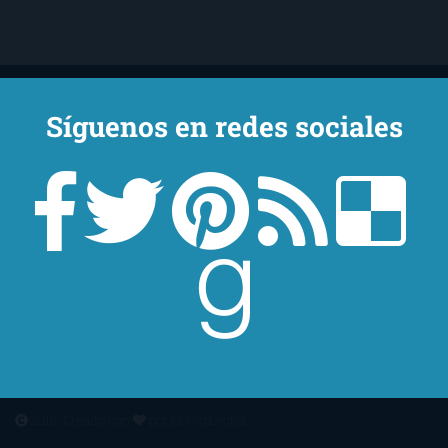
Síguenos en redes sociales
Un lector en la sombra. Escribo por escribir. Recomiendo libros. Blanco
y en botella. ¿Qué queréis más? Leed y no veáis tanta tele. O leed
mientras veis la tele, que eso es muy sano.
Sobre mí
Aviso Legal
Contacto
Editoriales
Ayúdame
2016. Creado con
por
El Ojo Lector
.