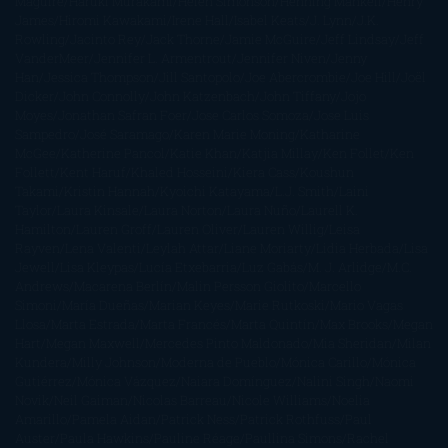
Maguire
Haruki Murakami
Helen Simonson
Henning Mankell
Henry
James
Hiromi Kawakami
Irene Hall
Isabel Keats
J. Lynn
J.K.
Rowling
Jacinto Rey
Jack Thorne
Jamie McGuire
Jeff Lindsay
Jeff
VanderMeer
Jennifer L. Armentrout
Jennifer Niven
Jenny
Han
Jessica Thompson
Jill Santopolo
Joe Abercrombie
Joe Hill
Joël
Dicker
John Connolly
John Katzenbach
John Tiffany
Jojo
Moyes
Jonathan Safran Foer
Jose Carlos Somoza
Jose Luis
Sampedro
José Saramago
Karen Marie Moning
Katharine
McGee
Katherine Pancol
Katie Khan
Katjia Millay
Ken Follet
Ken
Follett
Kent Haruf
Khaled Hosseini
Kiera Cass
Koushun
Takami
Kristin Hannah
Kyoichi Katayama
L.J. Smith
Laini
Taylor
Laura Kinsale
Laura Norton
Laura Nuño
Laurell K.
Hamilton
Lauren Groff
Lauren Oliver
Lauren Willig
Leisa
Rayven
Lena Valenti
Leylah Attar
Liane Moriarty
Lidia Herbada
Lisa
Jewell
Lisa Kleypas
Lucía Etxebarria
Luz Gabás
M. J. Arlidge
M.C.
Andrews
Macarena Berlín
Malin Persson Giolito
Marcello
Simoni
María Dueñas
Marian Keyes
Marie Rutkoski
Mario Vagas
Llosa
Marta Estrada
Marta Francés
Marta Quintín
Max Brooks
Megan
Hart
Megan Maxwell
Mercedes Pinto Maldonado
Mia Sheridan
Milan
Kundera
Milly Johnson
Moderna de Pueblo
Mónica Carillo
Mónica
Gutiérrez
Mónica Vázquez
Naiara Domínguez
Nalini Singh
Naomi
Novik
Neil Gaiman
Nicolas Barreau
Nicole Williams
Noelia
Amarillo
Pamela Aidan
Patrick Ness
Patrick Rothfuss
Paul
Auster
Paula Hawkins
Pauline Réage
Paullina Simons
Rachel