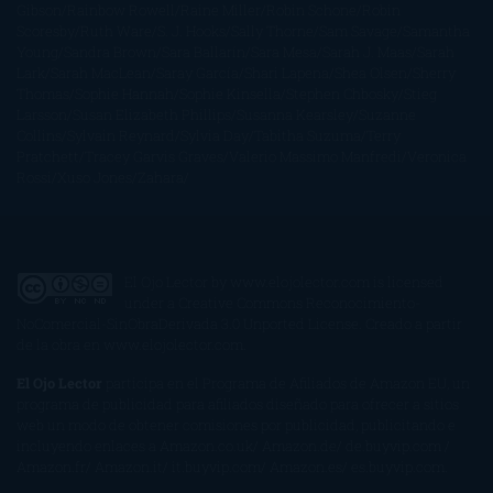
Gibson
Rainbow Rowell
Raine Miller
Robin Schone
Robin
Scoresby
Ruth Ware
S. J. Hooks
Sally Thorne
Sam Savage
Samantha
Young
Sandra Brown
Sara Ballarín
Sara Mesa
Sarah J. Maas
Sarah
Lark
Sarah MacLean
Saray García
Shari Lapena
Shea Olsen
Sherry
Thomas
Sophie Hannah
Sophie Kinsella
Stephen Chbosky
Stieg
Larsson
Susan Elizabeth Phillips
Susanna Kearsley
Suzanne
Collins
Sylvain Reynard
Sylvia Day
Tabitha Suzuma
Terry
Pratchett
Tracey Garvis Graves
Valerio Massimo Manfredi
Veronica
Rossi
Xuso Jones
Zahara
El Ojo Lector
by
www.elojolector.com
is licensed
under a
Creative Commons Reconocimiento-
NoComercial-SinObraDerivada 3.0 Unported License
. Creado a partir
de la obra en
www.elojolector.com
.
El Ojo Lector
participa en el Programa de Afiliados de Amazon EU, un
programa de publicidad para afiliados diseñado para ofrecer a sitios
web un modo de obtener comisiones por publicidad, publicitando e
incluyendo enlaces a Amazon.co.uk/ Amazon.de/ de.buyvip.com /
Amazon.fr/ Amazon.it/ it.buyvip.com/ Amazon.es/ es.buyvip.com.