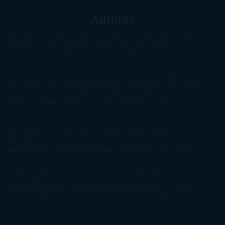
Autores
@ZoeSwinger
Abigail Gibbs
Adam Nevill
Adriana Rubens
Alaitz
Leceaga
Alberto Méndez
Alejandro Castroguer
Alexis
Harrington
Alice Kellen
Almudena Grandes
Altea Morgan
Ana
Cantarero
Andrew Davidson
Ángela Quintas
Angélique
Barbérat
Anna Todd
Anna Zaires
Annabel Pitcher
Anny
Peterson
Antonio Dikele Distefano
Art Spiegelman
Arturo Pérez-
Reverte
Audrey Carlan
Beth Kery
Beth Revis
Brittainy C.
Cherry
Camilla Läckberg
Carla Gràcia Mercadé
Carme
Chaparro
Carmen Martín Gaite
Caroline March
Celeste
Bradley
Celeste Ng
Charlaine Harris
Charles Dubow
Cherry
Chic
Cheryl Strayed
Christina Lauren
Colleen Hoover
Colleen
McCullough
Connie Willis
Cristina Prada
Daniel Glattauer
Daniela
Krien
Daphne du Maurier
Darynda Jones
David Crespo
David
Nicholls
David Safier
Deborah Harkness
Deborah Install
Diana
Gabaldon
Dolores Redondo
E. O. Chirovici
E.L. James
Eckhart
Tolle
Eduardo Mendoza
Elena Montagud
Elísabet
Benavent
Elisabeth Craft
Elisabeth Kostova
Emma Cline
Enric
Pardo
Erin Morgenstern
Erin Watt
Ernest Cline
Ernesto
Sábato
Estefanía Salyers
Federico Moccia
Fernando
Aramburu
Florencia Bonelli
George R. R. Martin
Gina Peral
Gregory