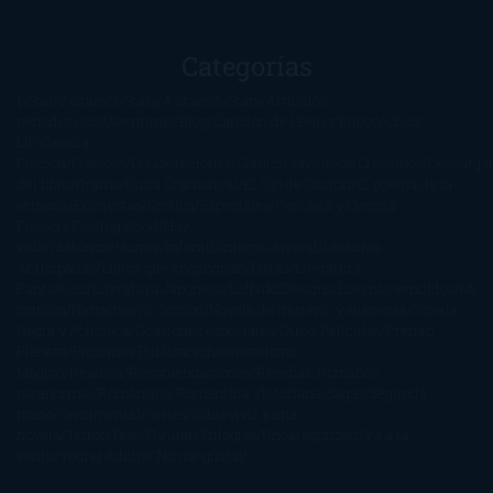
Categorías
1-Star
2-Stars
3-Stars
4-Stars
5-Stars
Artículos
periodísticos
Aventuras
Blog
Canción de Hielo y Fuego
Chick-
Lit
Ciencia
Ficción
Clásicos
Colaboraciones
Comic
Concursos
Crecemos
Descarga
del libro
Drama
Duda Gramatical
El Ojo de Sauron
El poema de la
semana
Encuestas
Erótica
Especiales
Fantasía y Ciencia
Ficción
Feeling Good
Hay
vida
Histórica
Humor
Infantil
Intriga
Juvenil
Lecturas
Anticipadas
Libros que enganchan
Listas
Literatura
Fantástica
Literatura Japonesa
LofbuksDesigns
Los más vendidos
Mi
opinión
Narrativa
No ficción
Novela de misterio y suspense
Novela
Negra y Policiaca
Ocasiones especiales
Otros
Películas
Premio
Planeta
Próximas Publicaciones
Realismo
Mágico
Realista
Recomendaciones
Reseñas
Romance
paranormal
Romántica
Romántica Victoriana
Sagas
Segunda
mano
Sentimental
Series
Sobrevivir a una
novela
Terror
Test
Thriller
Trilogías
Uncategorized
Ya a la
venta
Young Adults
¡No me gusta!