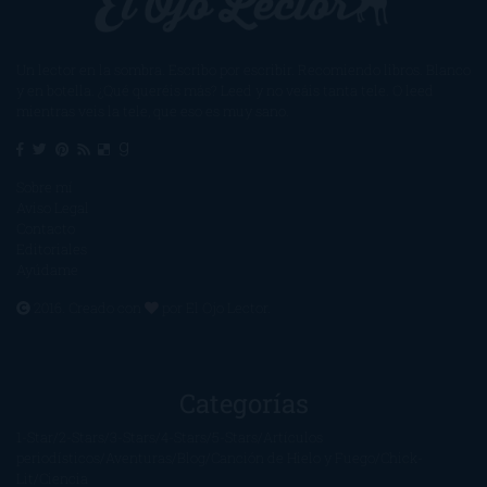
Un lector en la sombra. Escribo por escribir. Recomiendo libros. Blanco
y en botella. ¿Qué queréis más? Leed y no veáis tanta tele. O leed
mientras veis la tele, que eso es muy sano.
Sobre mí
Aviso Legal
Contacto
Editoriales
Ayúdame
2016. Creado con
por
El Ojo Lector
.
Categorías
1-Star
2-Stars
3-Stars
4-Stars
5-Stars
Artículos
periodísticos
Aventuras
Blog
Canción de Hielo y Fuego
Chick-
Lit
Ciencia