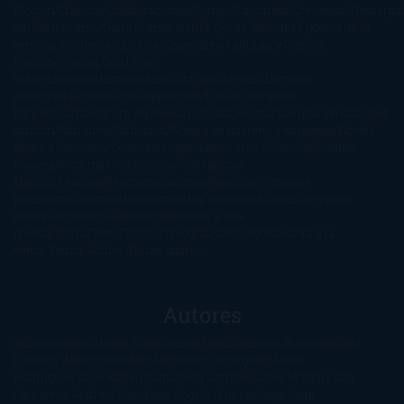
Ficción
Clásicos
Colaboraciones
Comic
Concursos
Crecemos
Descarga
del libro
Drama
Duda Gramatical
El Ojo de Sauron
El poema de la
semana
Encuestas
Erótica
Especiales
Fantasía y Ciencia
Ficción
Feeling Good
Hay
vida
Histórica
Humor
Infantil
Intriga
Juvenil
Lecturas
Anticipadas
Libros que enganchan
Listas
Literatura
Fantástica
Literatura Japonesa
LofbuksDesigns
Los más vendidos
Mi
opinión
Narrativa
No ficción
Novela de misterio y suspense
Novela
Negra y Policiaca
Ocasiones especiales
Otros
Películas
Premio
Planeta
Próximas Publicaciones
Realismo
Mágico
Realista
Recomendaciones
Reseñas
Romance
paranormal
Romántica
Romántica Victoriana
Sagas
Segunda
mano
Sentimental
Series
Sobrevivir a una
novela
Terror
Test
Thriller
Trilogías
Uncategorized
Ya a la
venta
Young Adults
¡No me gusta!
Autores
@ZoeSwinger
Abigail Gibbs
Adam Nevill
Adriana Rubens
Alaitz
Leceaga
Alberto Méndez
Alejandro Castroguer
Alexis
Harrington
Alice Kellen
Almudena Grandes
Altea Morgan
Ana
Cantarero
Andrew Davidson
Ángela Quintas
Angélique