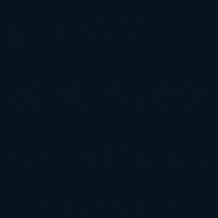
McGee
Katherine Pancol
Katie Khan
Katjia Millay
Ken Follet
Ken
Follett
Kent Haruf
Khaled Hosseini
Kiera Cass
Koushun
Takami
Kristin Hannah
Kyoichi Katayama
L.J. Smith
Laini
Taylor
Laura Kinsale
Laura Norton
Laura Nuño
Laurell K.
Hamilton
Lauren Groff
Lauren Oliver
Lauren Willig
Leisa
Rayven
Lena Valenti
Leylah Attar
Liane Moriarty
Lidia Herbada
Lisa
Jewell
Lisa Kleypas
Lucía Etxebarria
Luz Gabás
M. J. Arlidge
M.C.
Andrews
Macarena Berlín
Malin Persson Giolito
Marcello
Simoni
María Dueñas
Marian Keyes
Marie Rutkoski
Mario Vagas
Llosa
Marta Estrada
Marta Francés
Marta Quintín
Max Brooks
Megan
Hart
Megan Maxwell
Mercedes Pinto Maldonado
Mia Sheridan
Milan
Kundera
Milly Johnson
Moderna de Pueblo
Mónica Carillo
Mónica
Gutiérrez
Mónica Vázquez
Naiara Domínguez
Nalini Singh
Naomi
Novik
Neil Gaiman
Nicolas Barreau
Nicole Williams
Noelia
Amarillo
Pamela Aidan
Patrick Ness
Patrick Rothfuss
Paul
Auster
Paula Hawkins
Pauline Réage
Paullina Simons
Rachel
Gibson
Rainbow Rowell
Raine Miller
Robin Schone
Robin
Scoresby
Ruth Ware
S. J. Hooks
Sally Thorne
Sam Savage
Samantha
Young
Sandra Brown
Sara Ballarín
Sara Mesa
Sarah J. Maas
Sarah
Lark
Sarah MacLean
Saray García
Shari Lapena
Shea Olsen
Sherry
Thomas
Sophie Hannah
Sophie Kinsella
Stephen Chbosky
Stieg
Larsson
Susan Elizabeth Phillips
Susanna Kearsley
Suzanne
Collins
Sylvain Reynard
Sylvia Day
Tabitha Suzuma
Terry