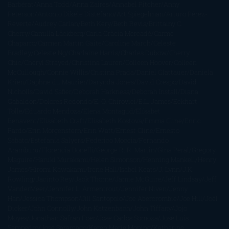
Barbérat
Anna Todd
Anna Zaires
Annabel Pitcher
Anny
Peterson
Antonio Dikele Distefano
Art Spiegelman
Arturo Pérez-
Reverte
Audrey Carlan
Beth Kery
Beth Revis
Brittainy C.
Cherry
Camilla Läckberg
Carla Gràcia Mercadé
Carme
Chaparro
Carmen Martín Gaite
Caroline March
Celeste
Bradley
Celeste Ng
Charlaine Harris
Charles Dubow
Cherry
Chic
Cheryl Strayed
Christina Lauren
Colleen Hoover
Colleen
McCullough
Connie Willis
Cristina Prada
Daniel Glattauer
Daniela
Krien
Daphne du Maurier
Darynda Jones
David Crespo
David
Nicholls
David Safier
Deborah Harkness
Deborah Install
Diana
Gabaldon
Dolores Redondo
E. O. Chirovici
E.L. James
Eckhart
Tolle
Eduardo Mendoza
Elena Montagud
Elísabet
Benavent
Elisabeth Craft
Elisabeth Kostova
Emma Cline
Enric
Pardo
Erin Morgenstern
Erin Watt
Ernest Cline
Ernesto
Sábato
Estefanía Salyers
Federico Moccia
Fernando
Aramburu
Florencia Bonelli
George R. R. Martin
Gina Peral
Gregory
Maguire
Haruki Murakami
Helen Simonson
Henning Mankell
Henry
James
Hiromi Kawakami
Irene Hall
Isabel Keats
J. Lynn
J.K.
Rowling
Jacinto Rey
Jack Thorne
Jamie McGuire
Jeff Lindsay
Jeff
VanderMeer
Jennifer L. Armentrout
Jennifer Niven
Jenny
Han
Jessica Thompson
Jill Santopolo
Joe Abercrombie
Joe Hill
Joël
Dicker
John Connolly
John Katzenbach
John Tiffany
Jojo
Moyes
Jonathan Safran Foer
Jose Carlos Somoza
Jose Luis
Sampedro
José Saramago
Karen Marie Moning
Katharine